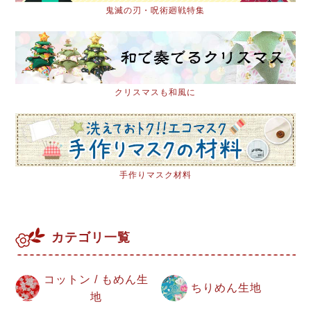
鬼滅の刃・呪術廻戦特集
クリスマスも和風に
手作りマスク材料
カテゴリ一覧
コットン / もめん生
ちりめん生地
地