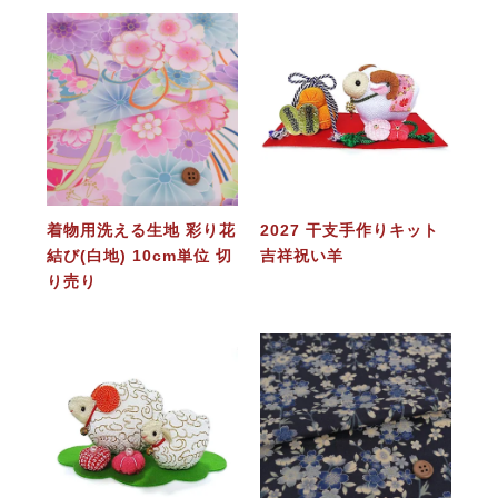
着物用洗える生地 彩り花
2027 干支手作りキット
結び(白地) 10cm単位 切
吉祥祝い羊
り売り