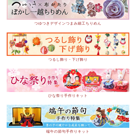
つゆつきデザインつまみ細工ちりめん
つるし飾り・下げ飾り
ひな祭り手作りキット
端午の節句手作りキット