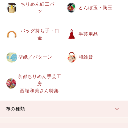
ちりめん細工パー
とんぼ玉・陶玉
ツ
バッグ持ち手・口
手芸用品
金
型紙／パターン
和雑貨
京都ちりめん手芸工
房
西端和美さん特集
布の種類
コットン／もめん生地
ちりめん生地
織物 金襴・裂地
りんず・ジャガード織生地
ポリエステル生地
その他の生地
ちりめんカットロール
リボン