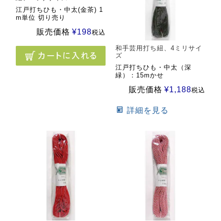
江戸打ちひも・中太(金茶) 1
m単位 切り売り
販売価格
¥
198
税込
和手芸用打ち紐、4ミリサイ
ズ
江戸打ちひも・中太（深
緑）：15mかせ
販売価格
¥
1,188
税込
詳細を見る