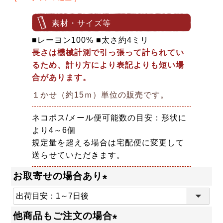
素材・サイズ等
■レーヨン100% ■太さ約4ミリ
長さは機械計測で引っ張って計られてい
るため、計り方により表記よりも短い場
合があります。
１かせ（約15ｍ）単位の販売です。
ネコポス/メール便可能数の目安：形状に
より4～6個
規定量を超える場合は宅配便に変更して
送らせていただきます。
お取寄せの場合あり
(
必
他商品もご注文の場合