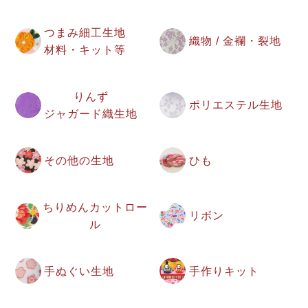
つまみ細工生地
織物 / 金襴・裂地
材料・キット等
りんず
ポリエステル生地
ジャガード織生地
その他の生地
ひも
ちりめんカットロー
リボン
ル
手ぬぐい生地
手作りキット