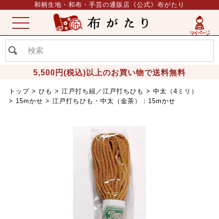
和柄生地・和布・手芸の通販店《公式》布がたり
ME
NU
5,500円(税込)以上のお買い物で送料無料
トップ
ひも
江戸打ち紐／江戸打ちひも
中太（4ミリ）
15mかせ
江戸打ちひも・中太（金茶）：15mかせ