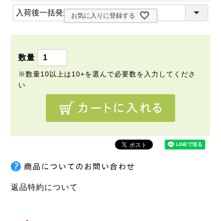
須
(
)
お気に入りに登録する
必
須
)
返品特約について