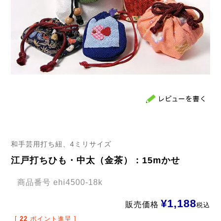
和手芸用打ち紐、4ミリサイズ
江戸打ちひも・中太（金茶）：15mかせ
商品番号
ehi4500-18k
¥
1,188
販売価格
税込
[
22
ポイント進呈 ]