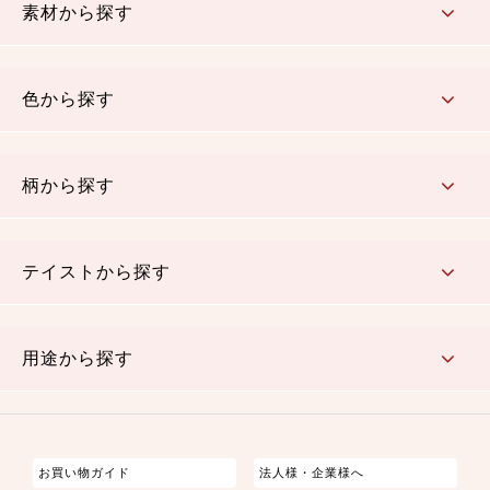
素材から探す
コットン／木綿素材（混紡含む）
ポリエステル素材（混紡含む）
レーヨン素材
シルク素材
麻／リネン（混紡含む）
本掲載生地
色から探す
赤・ピンク
黄色・オレンジ
茶・ベージュ
緑
青・紺
紫
白・アイボリー
黒・グレイ
金・銀
多色使い
リバーシブル
柄から探す
さくら柄
梅柄
和風花柄
洋テイスト花柄
植物柄
伝統柄・古典柄
飛鳥・奈良文様
かすり柄
動物柄
縞・ストライプ
水玉・ドット
チェック・格子
小紋柄
無地
テイストから探す
古典的
かわいい
華やか
モダン
レトロ
ベーシック
しぶい
男柄
おしゃれ
なごみ
洋テイスト
用途から探す
つまみ細工
ゆかた・じんべい
子供の着物
よさこい・舞台衣装
お祭り着
さむえ
エプロン・ホームウェア
ブラウス・シャツ・ワンピース
古ぶくさ
バッグ・ポーチ
インテリア
マスク
お買い物ガイド
法人様・企業様へ