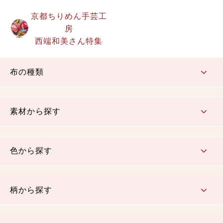
京都ちりめん手芸工
房
西端和美さん特集
布の種類
コットン／もめん生地
ちりめん生地
織物 金襴・裂地
りんず・ジャガード織生地
ポリエステル生地
その他の生地
ちりめんカットロール
リボン
素材から探す
コットン／木綿素材（混紡含む）
ポリエステル素材（混紡含む）
レーヨン素材
シルク素材
麻／リネン（混紡含む）
本掲載生地
色から探す
赤・ピンク
黄色・オレンジ
茶・ベージュ
緑
青・紺
紫
白・アイボリー
黒・グレイ
金・銀
多色使い
リバーシブル
柄から探す
さくら柄
梅柄
和風花柄
洋テイスト花柄
植物柄
伝統柄・古典柄
飛鳥・奈良文様
かすり柄
動物柄
縞・ストライプ
水玉・ドット
チェック・格子
小紋柄
無地