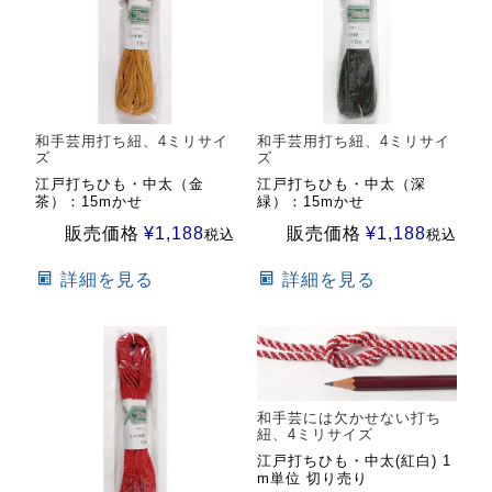
和手芸用打ち紐、4ミリサイ
和手芸用打ち紐、4ミリサイ
ズ
ズ
江戸打ちひも・中太（金
江戸打ちひも・中太（深
茶）：15mかせ
緑）：15mかせ
販売価格
¥
1,188
販売価格
¥
1,188
税込
税込
詳細を見る
詳細を見る
和手芸には欠かせない打ち
紐、4ミリサイズ
江戸打ちひも・中太(紅白) 1
m単位 切り売り