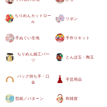
ちりめんカットロー
リボン
ル
手ぬぐい生地
手作りキット
ちりめん細工パー
とんぼ玉・陶玉
ツ
バッグ持ち手・口
手芸用品
金
型紙／パターン
和雑貨