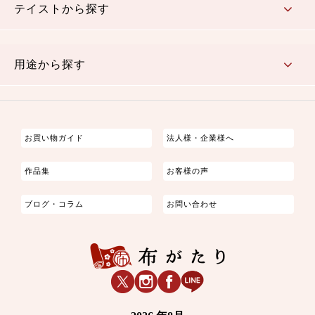
テイストから探す
古典的
かわいい
華やか
モダン
レトロ
ベーシック
しぶい
男柄
おしゃれ
なごみ
洋テイスト
用途から探す
つまみ細工
ゆかた・じんべい
子供の着物
よさこい・舞台衣装
お祭り着
さむえ
エプロン・ホームウェア
ブラウス・シャツ・ワンピース
古ぶくさ
バッグ・ポーチ
インテリア
マスク
お買い物ガイド
法人様・企業様へ
作品集
お客様の声
ブログ・コラム
お問い合わせ