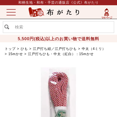
和柄生地・和布・手芸の通販店《公式》布がたり
ME
NU
5,500円(税込)以上のお買い物で送料無料
トップ
ひも
江戸打ち紐／江戸打ちひも
中太（4ミリ）
15mかせ
江戸打ちひも・中太（紅白）：15mかせ