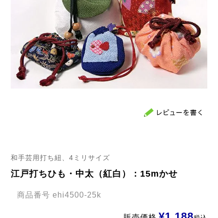
和手芸用打ち紐、4ミリサイズ
江戸打ちひも・中太（紅白）：15mかせ
商品番号
ehi4500-25k
¥
1,188
販売価格
税込