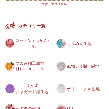
手作りマスク材料
カテゴリ一覧
コットン / もめん生
ちりめん生地
地
つまみ細工生地
織物 / 金襴・裂地
材料・キット等
りんず
ポリエステル生地
ジャガード織生地
その他の生地
ひも