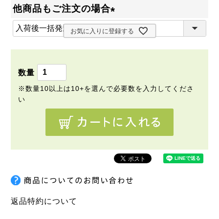
必
他商品もご注文の場合
須
(
)
お気に入りに登録する
必
須
)
返品特約について