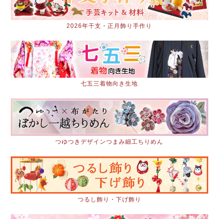
2026年干支・正月飾り手作り
七五三着物向き生地
つゆつきデザインつまみ細工ちりめん
つるし飾り・下げ飾り