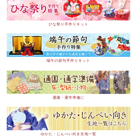
ひな祭り手作りキット
端午の節句手作りキット
通園・通学準備に
ゆかた・じんべい向き生地一覧