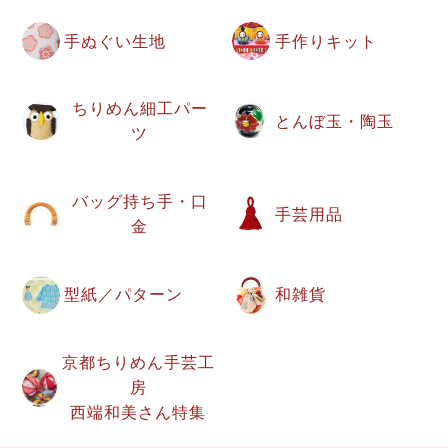
手ぬぐい生地
手作りキット
ちりめん細工パー
とんぼ玉・陶玉
ツ
バッグ持ち手・口
手芸用品
金
型紙／パターン
和雑貨
京都ちりめん手芸工
房
西端和美さん特集