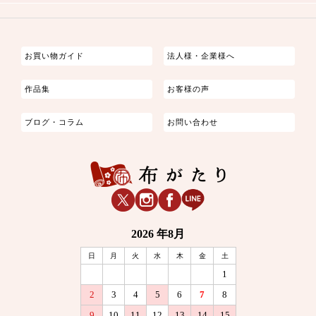
つまみ細工
ゆかた・じんべい
子供の着物
よさこい・舞台衣装
お祭り着
さむえ
エプロン・ホームウェア
ブラウス・シャツ・ワンピース
古ぶくさ
バッグ・ポーチ
インテリア
マスク
お買い物ガイド
法人様・企業様へ
作品集
お客様の声
ブログ・コラム
お問い合わせ