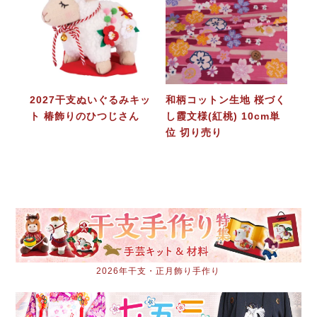
2027干支ぬいぐるみキッ
和柄コットン生地 桜づく
ト 椿飾りのひつじさん
し霞文様(紅桃) 10cm単
位 切り売り
2026年干支・正月飾り手作り