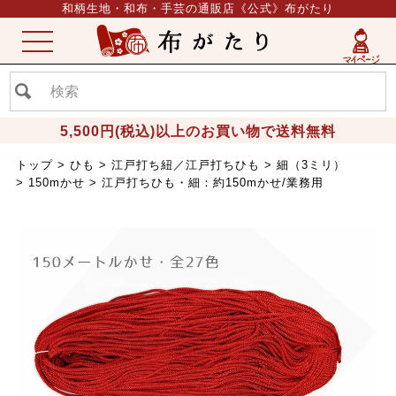
和柄生地・和布・手芸の通販店《公式》布がたり
ME
NU
5,500円(税込)以上のお買い物で送料無料
トップ
ひも
江戸打ち紐／江戸打ちひも
細（3ミリ）
150mかせ
江戸打ちひも・細：約150mかせ/業務用