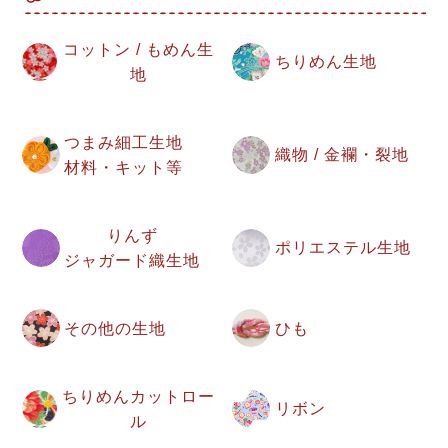
コットン / もめん生
ちりめん生地
地
つまみ細工生地
織物 / 金襴・裂地
材料・キット等
りんず
ポリエステル生地
ジャガード織生地
その他の生地
ひも
ちりめんカットロー
リボン
ル