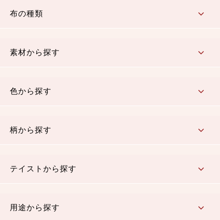
布の種類
コットン／もめん生地
ちりめん生地
織物 金襴・裂地
りんず・ジャガード織生地
ポリエステル生地
その他の生地
ちりめんカットロール
リボン
素材から探す
コットン／木綿素材（混紡含む）
ポリエステル素材（混紡含む）
レーヨン素材
シルク素材
麻／リネン（混紡含む）
本掲載生地
色から探す
赤・ピンク
黄色・オレンジ
茶・ベージュ
緑
青・紺
紫
白・アイボリー
黒・グレイ
金・銀
多色使い
リバーシブル
柄から探す
さくら柄
梅柄
和風花柄
洋テイスト花柄
植物柄
伝統柄・古典柄
飛鳥・奈良文様
かすり柄
動物柄
縞・ストライプ
水玉・ドット
チェック・格子
小紋柄
無地
テイストから探す
古典的
かわいい
華やか
モダン
レトロ
ベーシック
しぶい
男柄
おしゃれ
なごみ
洋テイスト
用途から探す