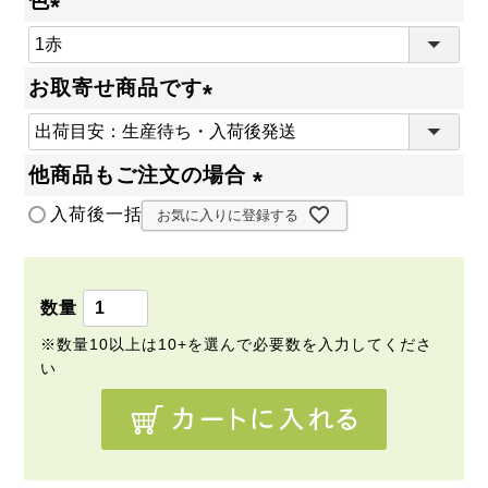
色
(
必
お取寄せ商品です
須
(
)
必
他商品もご注文の場合
須
(
入荷後一括発送
お気に入りに登録する
)
必
須
)