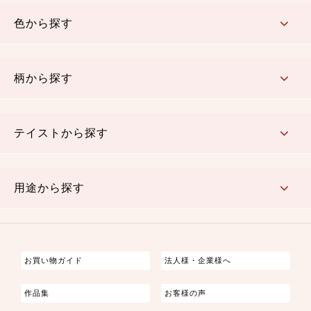
コットン／木綿素材（混紡含む）
ポリエステル素材（混紡含む）
レーヨン素材
シルク素材
麻／リネン（混紡含む）
本掲載生地
色から探す
赤・ピンク
黄色・オレンジ
茶・ベージュ
緑
青・紺
紫
白・アイボリー
黒・グレイ
金・銀
多色使い
リバーシブル
柄から探す
さくら柄
梅柄
和風花柄
洋テイスト花柄
植物柄
伝統柄・古典柄
飛鳥・奈良文様
かすり柄
動物柄
縞・ストライプ
水玉・ドット
チェック・格子
小紋柄
無地
テイストから探す
古典的
かわいい
華やか
モダン
レトロ
ベーシック
しぶい
男柄
おしゃれ
なごみ
洋テイスト
用途から探す
つまみ細工
ゆかた・じんべい
子供の着物
よさこい・舞台衣装
お祭り着
さむえ
エプロン・ホームウェア
ブラウス・シャツ・ワンピース
古ぶくさ
バッグ・ポーチ
インテリア
マスク
お買い物ガイド
法人様・企業様へ
作品集
お客様の声