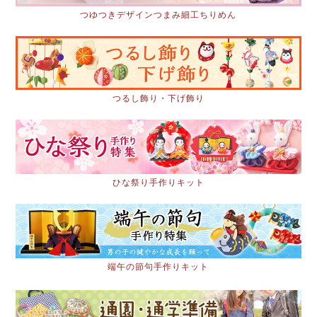
つゆつきデザインつまみ細工ちりめん
つるし飾り・下げ飾り
ひな祭り手作りキット
端午の節句手作りキット