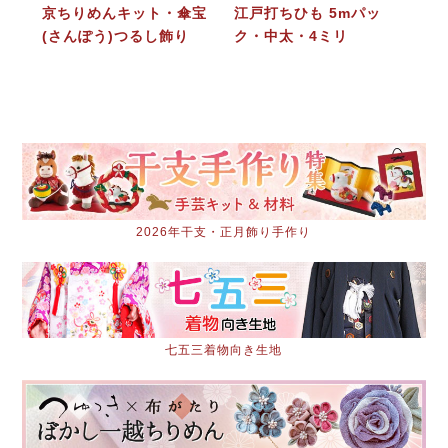
京ちりめんキット・傘宝
江戸打ちひも 5mパッ
(さんぽう)つるし飾り
ク・中太・4ミリ
2026年干支・正月飾り手作り
七五三着物向き生地