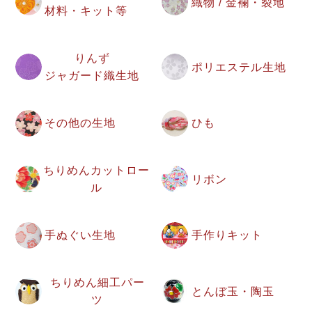
織物 / 金襴・裂地
材料・キット等
りんず
ポリエステル生地
ジャガード織生地
その他の生地
ひも
ちりめんカットロー
リボン
ル
手ぬぐい生地
手作りキット
ちりめん細工パー
とんぼ玉・陶玉
ツ