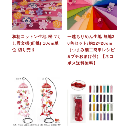
和柄コットン生地 桜づく
一越ちりめん生地 無地2
し霞文様(紅桃) 10cm単
0色セット/約22×20cm
位 切り売り
（つまみ細工簡単レシピ
&プチおまけ付）【ネコ
ポス送料無料】