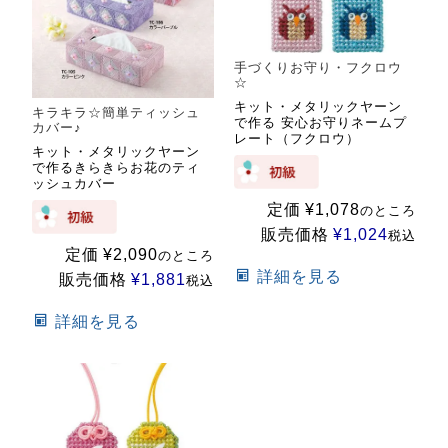
手づくりお守り・フクロウ
☆
キット・メタリックヤーン
キラキラ☆簡単ティッシュ
で作る 安心お守りネームプ
カバー♪
レート（フクロウ）
キット・メタリックヤーン
で作るきらきらお花のティ
ッシュカバー
定価
¥
1,078
のところ
販売価格
¥
1,024
税込
定価
¥
2,090
のところ
詳細を見る
販売価格
¥
1,881
税込
詳細を見る