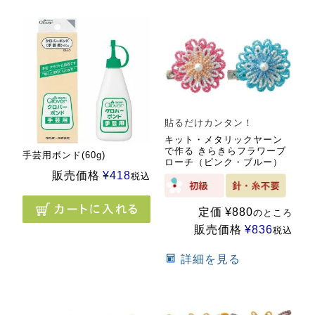
貼るだけカンタン！
キット・メタリックヤーン
で作る きらきらフラワーブ
手芸用ボンド(60g)
ローチ（ピンク・ブルー）
販売価格
¥
418
税込
定価
¥
880
のところ
販売価格
¥
836
税込
詳細を見る