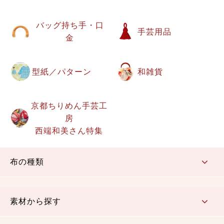
バッグ持ち手・口
手芸用品
金
型紙／パターン
和雑貨
京都ちりめん手芸工
房
西端和美さん特集
布の種類
コットン／もめん生地
ちりめん生地
織物 金襴・裂地
りんず・ジャガード織生地
ポリエステル生地
その他の生地
ちりめんカットロール
リボン
素材から探す