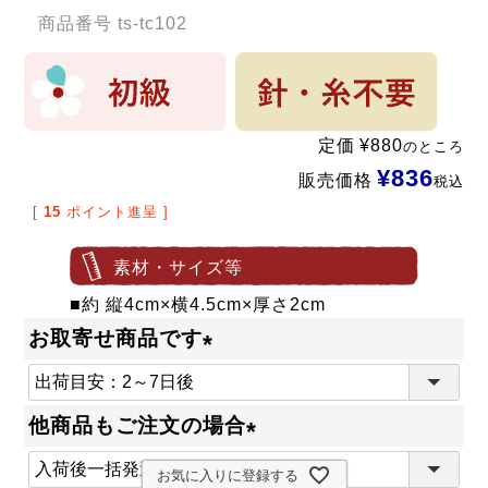
商品番号
ts-tc102
定価
¥
880
のところ
¥
836
販売価格
税込
[
15
ポイント進呈 ]
素材・サイズ等
■約 縦4cm×横4.5cm×厚さ2cm
お取寄せ商品です
(
必
他商品もご注文の場合
須
(
)
お気に入りに登録する