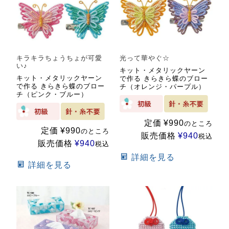
キラキラちょうちょが可愛
光って華やぐ☆
い♪
キット・メタリックヤーン
キット・メタリックヤーン
で作る きらきら蝶のブロー
で作る きらきら蝶のブロー
チ（オレンジ・パープル）
チ（ピンク・ブルー）
定価
¥
990
のところ
定価
¥
990
のところ
販売価格
¥
940
税込
販売価格
¥
940
税込
詳細を見る
詳細を見る