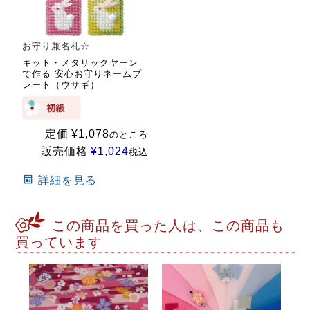
お守り兼名札☆
キット・メタリックヤーン
で作る 安心お守りネームプ
レート（ウサギ）
定価
¥
1,078
のところ
販売価格
¥
1,024
税込
詳細を見る
この商品を買った人は、この商品も
買っています