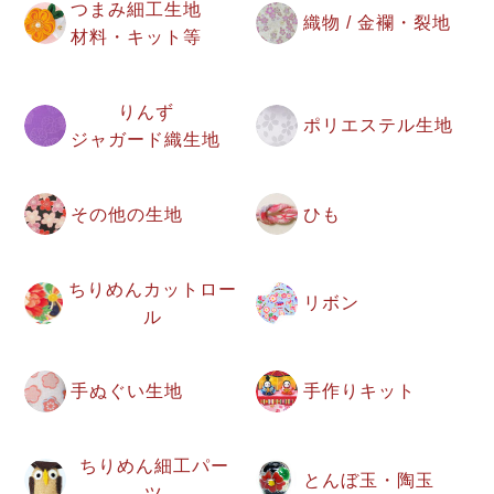
つまみ細工生地
織物 / 金襴・裂地
材料・キット等
りんず
ポリエステル生地
ジャガード織生地
その他の生地
ひも
ちりめんカットロー
リボン
ル
手ぬぐい生地
手作りキット
ちりめん細工パー
とんぼ玉・陶玉
ツ