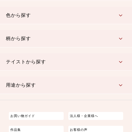
コットン／木綿素材（混紡含む）
ポリエステル素材（混紡含む）
レーヨン素材
シルク素材
麻／リネン（混紡含む）
本掲載生地
色から探す
赤・ピンク
黄色・オレンジ
茶・ベージュ
緑
青・紺
紫
白・アイボリー
黒・グレイ
金・銀
多色使い
リバーシブル
柄から探す
さくら柄
梅柄
和風花柄
洋テイスト花柄
植物柄
伝統柄・古典柄
飛鳥・奈良文様
かすり柄
動物柄
縞・ストライプ
水玉・ドット
チェック・格子
小紋柄
無地
テイストから探す
古典的
かわいい
華やか
モダン
レトロ
ベーシック
しぶい
男柄
おしゃれ
なごみ
洋テイスト
用途から探す
つまみ細工
ゆかた・じんべい
子供の着物
よさこい・舞台衣装
お祭り着
さむえ
エプロン・ホームウェア
ブラウス・シャツ・ワンピース
古ぶくさ
バッグ・ポーチ
インテリア
マスク
お買い物ガイド
法人様・企業様へ
作品集
お客様の声