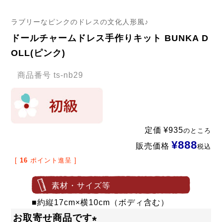
ラブリーなピンクのドレスの文化人形風♪
ドールチャームドレス手作りキット BUNKA D
OLL(ピンク)
商品番号
ts-nb29
定価
¥
935
のところ
¥
888
販売価格
税込
[
16
ポイント進呈 ]
素材・サイズ等
■約縦17cm×横10cm（ボディ含む）
お取寄せ商品です