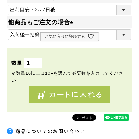
(
必
他商品もご注文の場合
須
(
)
お気に入りに登録する
必
須
)