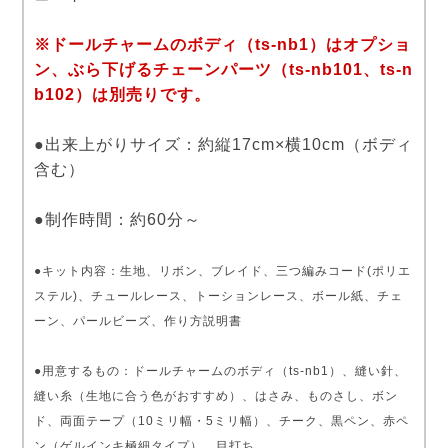
※ドールチャームのボディ（ts-nb1）はオプショ
ン、ぶら下げるチェーンパーツ（ts-nb101、ts-n
b102）は別売りです。
●出来上がりサイズ：約縦17cm×横10cm（ボディ
含む）
●制作時間：約60分～
●キット内容：生地、リボン、ブレイド、三つ編みコード(ポリエ
ステル)、チュールレース、トーションレース、ボール紙、チェ
ーン、パールビーズ、作り方説明書
●用意するもの：ドールチャームのボディ（ts-nb1）、縫い針、
縫い糸（生地に合う色がおすすめ）、はさみ、ものさし、ボン
ド、両面テープ（10ミリ幅・5ミリ幅）、チーク、黒ペン、赤ペ
ン（ゲルインキ極細タイプ）、目打ち