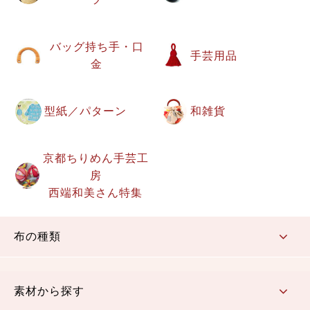
バッグ持ち手・口
手芸用品
金
型紙／パターン
和雑貨
京都ちりめん手芸工
房
西端和美さん特集
布の種類
コットン／もめん生地
ちりめん生地
織物 金襴・裂地
りんず・ジャガード織生地
ポリエステル生地
その他の生地
ちりめんカットロール
リボン
素材から探す