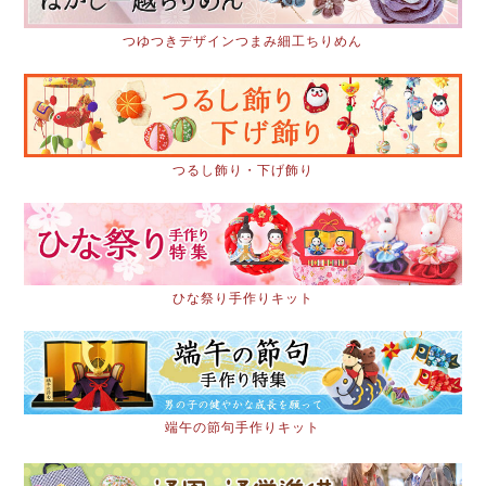
つゆつきデザインつまみ細工ちりめん
つるし飾り・下げ飾り
ひな祭り手作りキット
端午の節句手作りキット