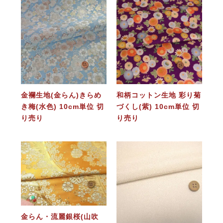
金襴生地(金らん)きらめ
和柄コットン生地 彩り菊
き梅(水色) 10cm単位 切
づくし(紫) 10cm単位 切
り売り
り売り
金らん・流麗銀桜(山吹