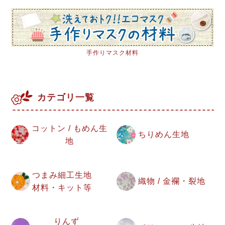
手作りマスク材料
カテゴリ一覧
コットン / もめん生
ちりめん生地
地
つまみ細工生地
織物 / 金襴・裂地
材料・キット等
りんず