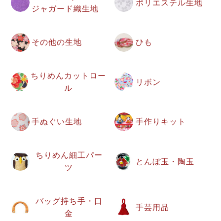
ポリエステル生地
ジャガード織生地
その他の生地
ひも
ちりめんカットロー
リボン
ル
手ぬぐい生地
手作りキット
ちりめん細工パー
とんぼ玉・陶玉
ツ
バッグ持ち手・口
手芸用品
金