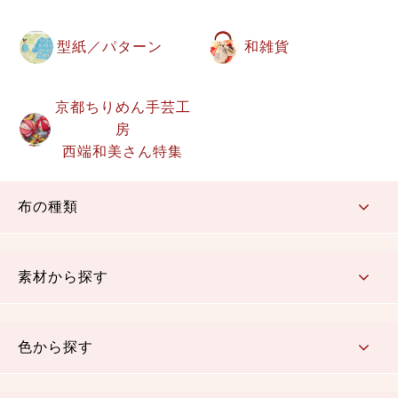
型紙／パターン
和雑貨
京都ちりめん手芸工
房
西端和美さん特集
布の種類
コットン／もめん生地
ちりめん生地
織物 金襴・裂地
りんず・ジャガード織生地
ポリエステル生地
その他の生地
ちりめんカットロール
リボン
素材から探す
コットン／木綿素材（混紡含む）
ポリエステル素材（混紡含む）
レーヨン素材
シルク素材
麻／リネン（混紡含む）
本掲載生地
色から探す
赤・ピンク
黄色・オレンジ
茶・ベージュ
緑
青・紺
紫
白・アイボリー
黒・グレイ
金・銀
多色使い
リバーシブル