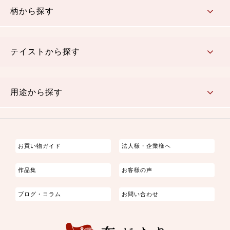
柄から探す
さくら柄
梅柄
和風花柄
洋テイスト花柄
植物柄
伝統柄・古典柄
飛鳥・奈良文様
かすり柄
動物柄
縞・ストライプ
水玉・ドット
チェック・格子
小紋柄
無地
テイストから探す
古典的
かわいい
華やか
モダン
レトロ
ベーシック
しぶい
男柄
おしゃれ
なごみ
洋テイスト
用途から探す
つまみ細工
ゆかた・じんべい
子供の着物
よさこい・舞台衣装
お祭り着
さむえ
エプロン・ホームウェア
ブラウス・シャツ・ワンピース
古ぶくさ
バッグ・ポーチ
インテリア
マスク
お買い物ガイド
法人様・企業様へ
作品集
お客様の声
ブログ・コラム
お問い合わせ