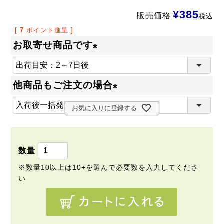
¥
385
販売価格
税込
[
7
ポイント進呈 ]
お取寄せ商品です
(
必
他商品もご注文の場合
須
(
)
お気に入りに登録する
必
須
)