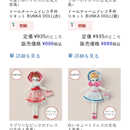
可愛い赤いドレスの文化人
ブルーのドレスの文化人形
形風♪
風♪
ドールチャームドレス手作
ドールチャームドレス手作
りキット BUNKA DOLL(赤)
りキット BUNKA DOLL(紫)
定価
¥
935
定価
¥
935
のところ
のところ
販売価格
¥
888
販売価格
¥
888
税込
税込
詳細を見る
詳細を見る
ラブリーなピンクのドレス
白いキュートドレスの文化
の文化人形風♪
人形風♪