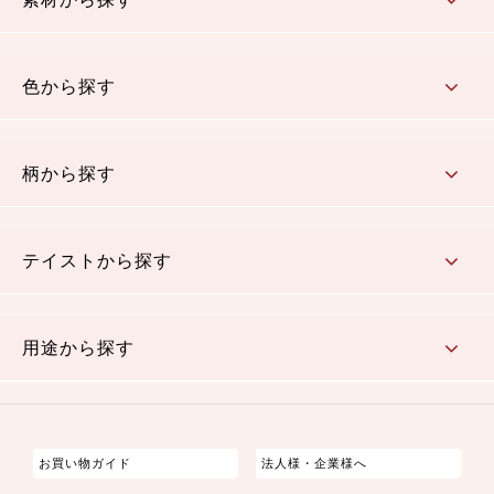
コットン／木綿素材（混紡含む）
ポリエステル素材（混紡含む）
レーヨン素材
シルク素材
麻／リネン（混紡含む）
本掲載生地
色から探す
赤・ピンク
黄色・オレンジ
茶・ベージュ
緑
青・紺
紫
白・アイボリー
黒・グレイ
金・銀
多色使い
リバーシブル
柄から探す
さくら柄
梅柄
和風花柄
洋テイスト花柄
植物柄
伝統柄・古典柄
飛鳥・奈良文様
かすり柄
動物柄
縞・ストライプ
水玉・ドット
チェック・格子
小紋柄
無地
テイストから探す
古典的
かわいい
華やか
モダン
レトロ
ベーシック
しぶい
男柄
おしゃれ
なごみ
洋テイスト
用途から探す
つまみ細工
ゆかた・じんべい
子供の着物
よさこい・舞台衣装
お祭り着
さむえ
エプロン・ホームウェア
ブラウス・シャツ・ワンピース
古ぶくさ
バッグ・ポーチ
インテリア
マスク
お買い物ガイド
法人様・企業様へ