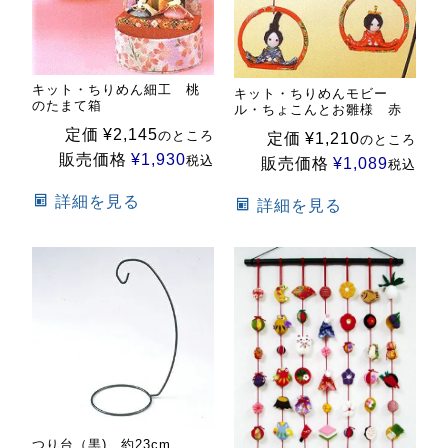
キット・ちりめん細工 桃
キット・ちりめんモビー
のたまて箱
ル・ちょこんとお雛様 赤
定価
¥
2,145
のところ
定価
¥
1,210
のところ
販売価格
¥
1,930
税込
販売価格
¥
1,089
税込
詳細を見る
詳細を見る
つり台（黒) 約23cm