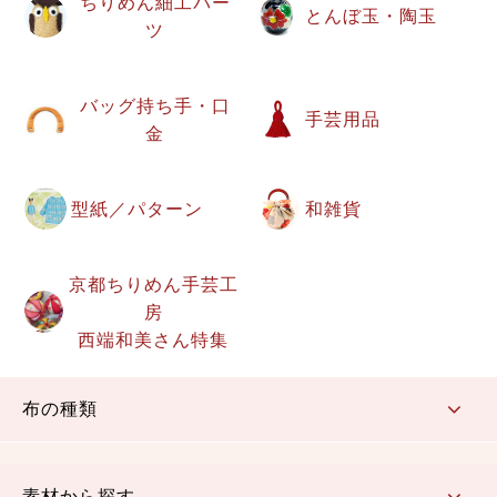
ちりめん細工パー
とんぼ玉・陶玉
ツ
バッグ持ち手・口
手芸用品
金
型紙／パターン
和雑貨
京都ちりめん手芸工
房
西端和美さん特集
布の種類
コットン／もめん生地
ちりめん生地
織物 金襴・裂地
りんず・ジャガード織生地
ポリエステル生地
その他の生地
ちりめんカットロール
リボン
素材から探す