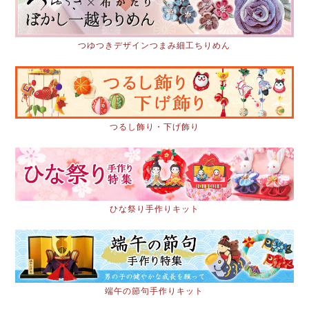
つゆつきデザインつまみ細工ちりめん
つるし飾り・下げ飾り
ひな祭り手作りキット
端午の節句手作りキット