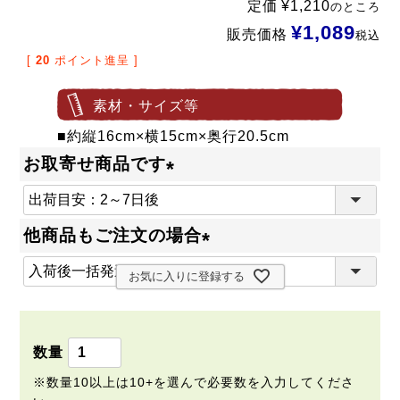
定価
¥
1,210
のところ
¥
1,089
販売価格
税込
[
20
ポイント進呈 ]
素材・サイズ等
■約縦16cm×横15cm×奥行20.5cm
お取寄せ商品です
(
必
他商品もご注文の場合
須
(
)
お気に入りに登録する
必
須
)