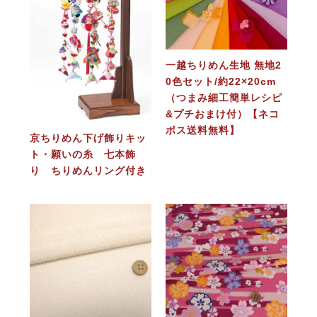
一越ちりめん生地 無地2
0色セット/約22×20cm
（つまみ細工簡単レシピ
&プチおまけ付）【ネコ
ポス送料無料】
京ちりめん下げ飾りキッ
ト・願いの糸 七本飾
り ちりめんリング付き