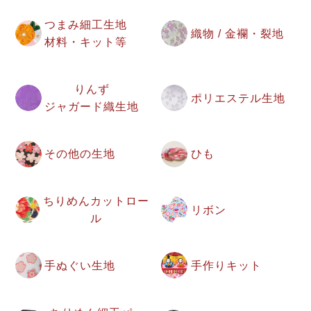
つまみ細工生地
織物 / 金襴・裂地
材料・キット等
りんず
ポリエステル生地
ジャガード織生地
その他の生地
ひも
ちりめんカットロー
リボン
ル
手ぬぐい生地
手作りキット