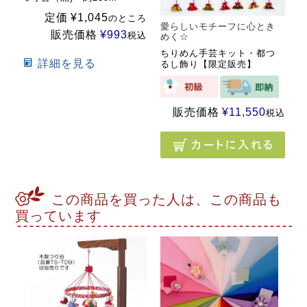
定価
¥
1,045
のところ
愛らしいモチーフに心とき
販売価格
¥
993
税込
めく☆
ちりめん手芸キット・都つ
詳細を見る
るし飾り【限定販売】
販売価格
¥
11,550
税込
この商品を買った人は、この商品も
買っています