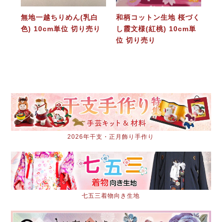
無地一越ちりめん(乳白
和柄コットン生地 桜づく
色) 10cm単位 切り売り
し霞文様(紅桃) 10cm単
位 切り売り
2026年干支・正月飾り手作り
七五三着物向き生地