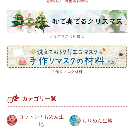
鬼滅の刃・呪術廻戦特集
クリスマスも和風に
手作りマスク材料
カテゴリ一覧
コットン / もめん生
ちりめん生地
地