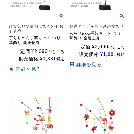
ひな祭りや節句に飾るのもお
金運アップを願う縁起物飾り
すすめ
京ちりめん手芸キット つり
京ちりめん手芸キット つり
草飾り 金運上昇
草飾り 健康長寿
定価
¥
2,090
のところ
定価
¥
2,090
のところ
販売価格
¥
1,881
税込
販売価格
¥
1,881
税込
詳細を見る
詳細を見る