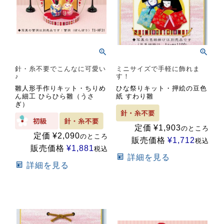
針・糸不要でこんなに可愛い
ミニサイズで手軽に飾れま
♪
す！
雛人形手作りキット・ちりめ
ひな祭りキット・押絵の豆色
ん細工 ひらひら雛（うさ
紙 すわり雛
ぎ）
定価
¥
1,903
のところ
定価
¥
2,090
のところ
販売価格
¥
1,712
税込
販売価格
¥
1,881
税込
詳細を見る
詳細を見る