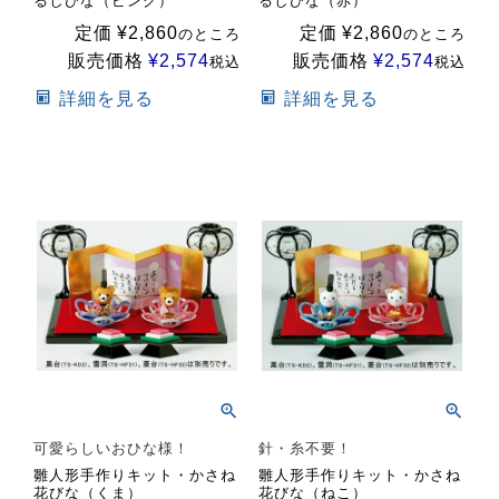
るしびな（ピンク）
るしびな（赤）
定価
¥
2,860
定価
¥
2,860
のところ
のところ
販売価格
¥
2,574
販売価格
¥
2,574
税込
税込
詳細を見る
詳細を見る
可愛らしいおひな様！
針・糸不要！
雛人形手作りキット・かさね
雛人形手作りキット・かさね
花びな（くま）
花びな（ねこ）