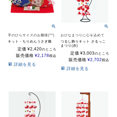
手のひらサイズのお雛様(^^)
おひなまつりに心を込めて
キット・ちりめんうさぎ雛
つるし飾りキット さるっこ
まつり(赤)
定価
¥
2,420
のところ
定価
¥
3,003
のところ
販売価格
¥
2,178
税込
販売価格
¥
2,702
税込
詳細を見る
詳細を見る