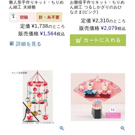
雛人形手作りキット・ちりめ
お雛様手作りキット・ちりめ
ん細工 夫婦雛
ん細工 つるしかざりのおひ
なさま(ピンク)
定価
¥
2,310
のところ
定価
¥
1,738
のところ
販売価格
¥
2,079
税込
販売価格
¥
1,564
税込
詳細を見る