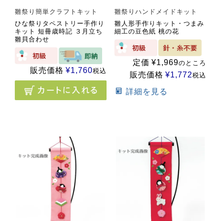
雛祭り簡単クラフトキット
雛祭りハンドメイドキット
ひな祭りタペストリー手作り
雛人形手作りキット・つまみ
キット 短冊歳時記 ３月立ち
細工の豆色紙 桃の花
雛貝合わせ
定価
¥
1,969
のところ
販売価格
¥
1,760
税込
販売価格
¥
1,772
税込
詳細を見る