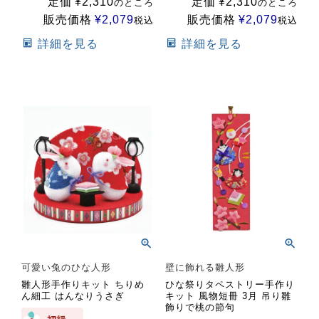
定価
¥
2,310
定価
¥
2,310
のところ
のところ
販売価格
¥
2,079
販売価格
¥
2,079
税込
税込
詳細を見る
詳細を見る
可愛い兔のひな人形
壁に飾れる雛人形
雛人形手作りキット ちりめ
ひな祭りタペストリー手作り
ん細工 はんなりうさぎ
キット 風物短冊 3月 吊り雛
飾りで桃の節句