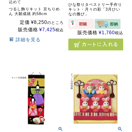
込めて
ひな祭りタペストリー手作り
つるし飾りキット 京ちりめ
キット・月々の彩「3月ひい
ん 大願成就 約58cm
なの雅び」
定価
¥
8,250
のところ
販売価格
¥
7,425
税込
販売価格
¥
1,760
税込
詳細を見る