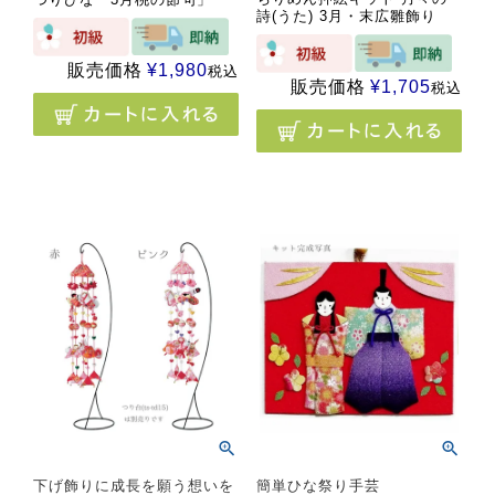
詩(うた) 3月・末広雛飾り
販売価格
¥
1,980
税込
販売価格
¥
1,705
税込
下げ飾りに成長を願う想いを
簡単ひな祭り手芸