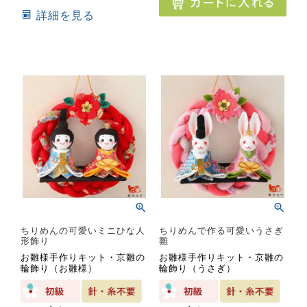
詳細を見る
ちりめんの可愛いミニひな人
ちりめんで作る可愛いうさぎ
形飾り
雛
お雛様手作りキット・京雛の
お雛様手作りキット・京雛の
輪飾り（お雛様）
輪飾り（うさぎ）