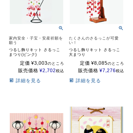
家内安全・子宝・安産祈願を
たくさんのさるっこが可愛
願う
い！
つるし飾りキット さるっこ
つるし飾りキット さるっこ
まつり(ピンク)
大まつり
定価
¥
3,003
定価
¥
8,085
のところ
のところ
販売価格
¥
2,702
販売価格
¥
7,276
税込
税込
詳細を見る
詳細を見る