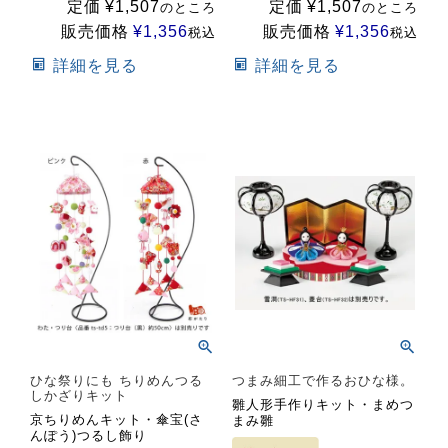
定価
¥
1,507
定価
¥
1,507
のところ
のところ
販売価格
¥
1,356
販売価格
¥
1,356
税込
税込
詳細を見る
詳細を見る
ひな祭りにも ちりめんつる
つまみ細工で作るおひな様。
しかざりキット
雛人形手作りキット・まめつ
京ちりめんキット・傘宝(さ
まみ雛
んぽう)つるし飾り