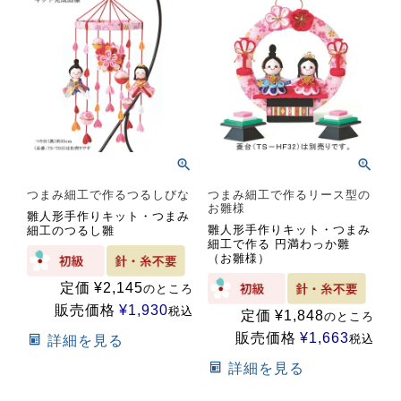
つまみ細工で作るつるしびな
つまみ細工で作るリース型の
お雛様
雛人形手作りキット・つまみ
雛人形手作りキット・つまみ
細工のつるし雛
細工で作る 円満わっか雛
（お雛様）
定価
¥
2,145
のところ
販売価格
¥
1,930
税込
定価
¥
1,848
のところ
販売価格
¥
1,663
税込
詳細を見る
詳細を見る