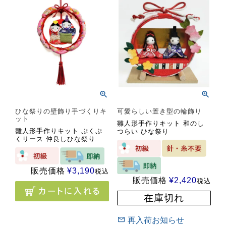
ひな祭りの壁飾り手づくりキ
可愛らしい置き型の輪飾り
ット
雛人形手作りキット 和のし
雛人形手作りキット ぷくぷ
つらい ひな祭り
くリース 仲良しひな祭り
販売価格
¥
3,190
税込
販売価格
¥
2,420
税込
在庫切れ
再入荷お知らせ