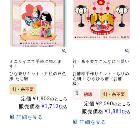
ミニサイズで手軽に飾れま
針・糸不要でこんなに可愛い
す！
♪
ひな祭りキット・押絵の豆色
お雛様手作りキット・ちりめ
紙 たち雛
ん細工 ひらひら雛（お雛
様）
定価
¥
1,903
のところ
定価
¥
2,090
のところ
販売価格
¥
1,712
税込
販売価格
¥
1,881
税込
詳細を見る
詳細を見る