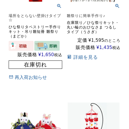
場所をとらない壁掛けタイプ
雛祭りに簡単手作り♪
☆
在庫限り／ひな祭りキット・
ひな祭りタペストリー手作り
丸い輪のおひなさま つるし
キット・吊り雛短冊 雛祭り
タイプ（うさぎ）
（まどか）
定価
¥
1,595
のところ
販売価格
¥
1,435
税込
販売価格
¥
1,650
税込
詳細を見る
在庫切れ
再入荷お知らせ