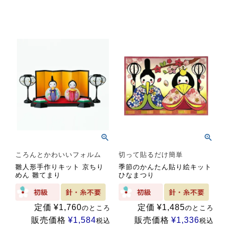
ころんとかわいいフォルム
切って貼るだけ簡単
雛人形手作りキット 京ちり
季節のかんたん貼り絵キット
めん 雛てまり
ひなまつり
定価
¥
1,760
定価
¥
1,485
のところ
のところ
販売価格
¥
1,584
販売価格
¥
1,336
税込
税込