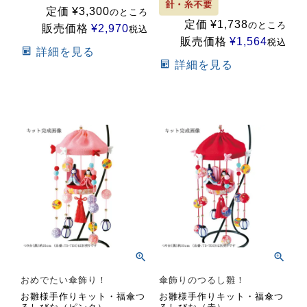
定価
¥
3,300
のところ
定価
¥
1,738
のところ
販売価格
¥
2,970
税込
販売価格
¥
1,564
税込
詳細を見る
詳細を見る
おめでたい傘飾り！
傘飾りのつるし雛！
お雛様手作りキット・福傘つ
お雛様手作りキット・福傘つ