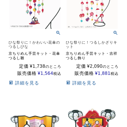
ひな祭りに！かわいい花傘の
ひな祭りに！つるしかざりキ
つるしびな
ット
京ちりめん手芸キット・花傘
京ちりめん手芸キット・吉祥
つるし雛
つるし飾り
定価
¥
1,738
定価
¥
2,090
のところ
のところ
販売価格
¥
1,564
販売価格
¥
1,881
税込
税込
詳細を見る
詳細を見る