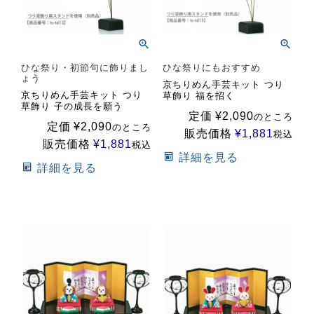
ひな祭り・初節句に飾りまし
ひな祭りにもおすすめ
ょう
京ちりめん手芸キット つり
京ちりめん手芸キット つり
草飾り 福を招く
草飾り 子の成長を願う
定価
¥
2,090
のところ
定価
¥
2,090
のところ
販売価格
¥
1,881
税込
販売価格
¥
1,881
税込
詳細を見る
詳細を見る