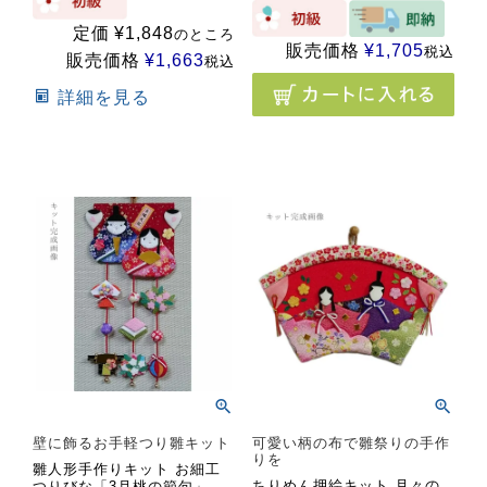
定価
¥
1,848
のところ
販売価格
¥
1,705
税込
販売価格
¥
1,663
税込
詳細を見る
壁に飾るお手軽つり雛キット
可愛い柄の布で雛祭りの手作
りを
雛人形手作りキット お細工
ちりめん押絵キット 月々の
つりびな「3月桃の節句」