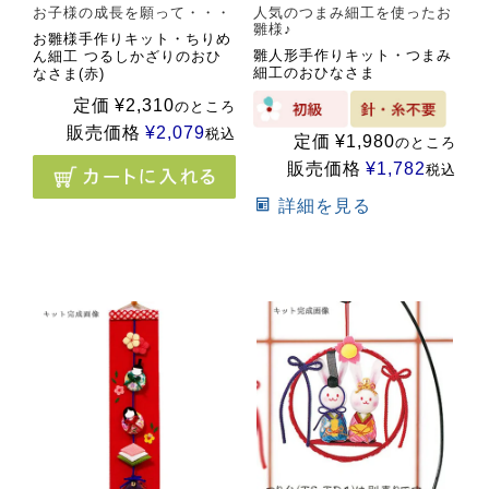
お子様の成長を願って・・・
人気のつまみ細工を使ったお
雛様♪
お雛様手作りキット・ちりめ
雛人形手作りキット・つまみ
ん細工 つるしかざりのおひ
細工のおひなさま
なさま(赤)
定価
¥
2,310
のところ
販売価格
¥
2,079
税込
定価
¥
1,980
のところ
販売価格
¥
1,782
税込
詳細を見る