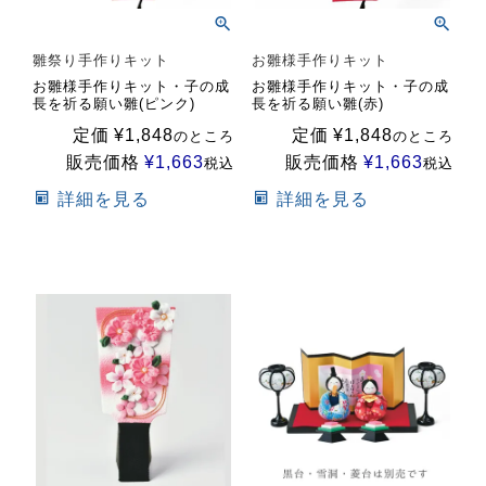
雛祭り手作りキット
お雛様手作りキット
お雛様手作りキット・子の成
お雛様手作りキット・子の成
長を祈る願い雛(ピンク)
長を祈る願い雛(赤)
定価
¥
1,848
定価
¥
1,848
のところ
のところ
販売価格
¥
1,663
販売価格
¥
1,663
税込
税込
詳細を見る
詳細を見る