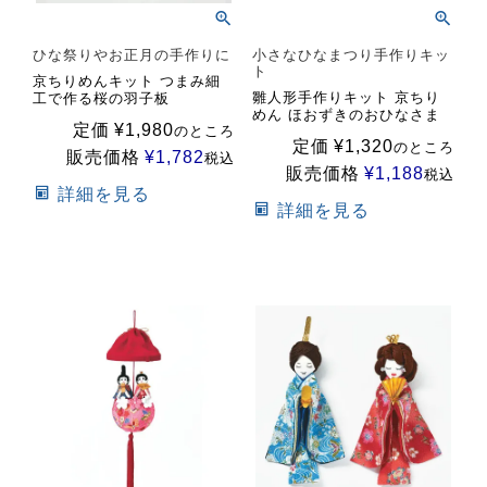
ひな祭りやお正月の手作りに
小さなひなまつり手作りキッ
ト
京ちりめんキット つまみ細
雛人形手作りキット 京ちり
工で作る桜の羽子板
めん ほおずきのおひなさま
定価
¥
1,980
のところ
定価
¥
1,320
のところ
販売価格
¥
1,782
税込
販売価格
¥
1,188
税込
詳細を見る
詳細を見る