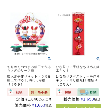
ちりめんのつまみ細工で作る
ひな祭りに手軽なちりめん細
うさぎのリース雛
工キット
雛人形手作りキット・つまみ
ひな祭りタペストリー手作り
細工で作る 円満わっか雛
キット・吊り雛短冊 雛祭り
（うさぎ）
（ともえ）
定価
¥
1,848
販売価格
¥
1,650
のところ
税込
販売価格
¥
1,663
税込