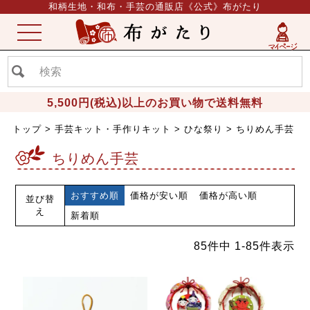
和柄生地・和布・手芸の通販店《公式》布がたり
ME
NU
5,500円(税込)以上のお買い物で送料無料
トップ
手芸キット・手作りキット
ひな祭り
ちりめん手芸
ちりめん手芸
おすすめ順
価格が安い順
価格が高い順
並び替
え
新着順
85
件中
1
-
85
件表示