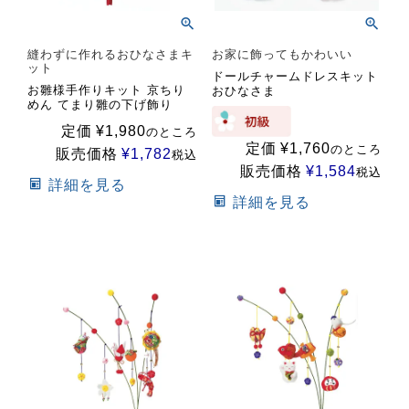
縫わずに作れるおひなさまキ
お家に飾ってもかわいい
ット
ドールチャームドレスキット
お雛様手作りキット 京ちり
おひなさま
めん てまり雛の下げ飾り
定価
¥
1,980
のところ
定価
¥
1,760
のところ
販売価格
¥
1,782
税込
販売価格
¥
1,584
税込
詳細を見る
詳細を見る