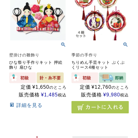
壁掛けの雛飾り
季節の手作り
ひな祭り手作りキット 押絵
ちりめん手芸キット ぷくぷ
飾り 扇ひな
くリース4種セット
定価
¥
1,650
定価
¥
12,760
のところ
のところ
販売価格
¥
1,485
販売価格
¥
9,980
税込
税込
詳細を見る