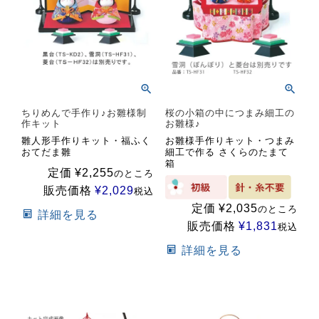
ちりめんで手作り♪お雛様制
桜の小箱の中につまみ細工の
作キット
お雛様♪
雛人形手作りキット・福ふく
お雛様手作りキット・つまみ
おてだま雛
細工で作る さくらのたまて
箱
定価
¥
2,255
のところ
販売価格
¥
2,029
税込
定価
¥
2,035
のところ
詳細を見る
販売価格
¥
1,831
税込
詳細を見る