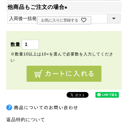
必
他商品もご注文の場合
須
(
)
お気に入りに登録する
必
須
)
返品特約について