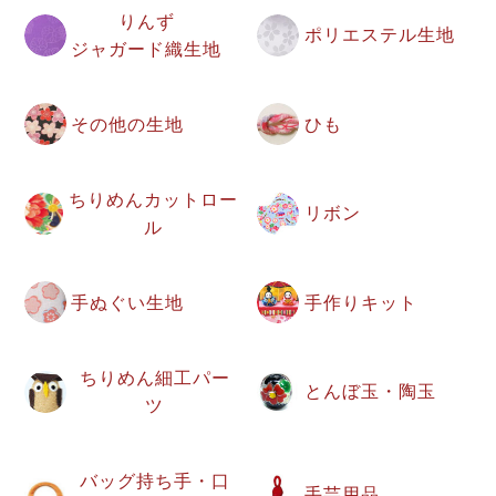
りんず
ポリエステル生地
ジャガード織生地
その他の生地
ひも
ちりめんカットロー
リボン
ル
手ぬぐい生地
手作りキット
ちりめん細工パー
とんぼ玉・陶玉
ツ
バッグ持ち手・口
手芸用品