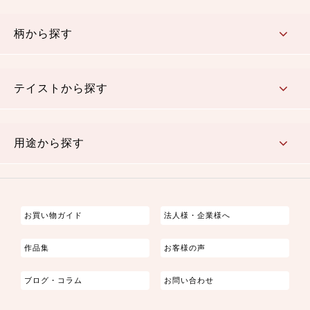
赤・ピンク
黄色・オレンジ
茶・ベージュ
緑
青・紺
紫
白・アイボリー
黒・グレイ
金・銀
多色使い
リバーシブル
柄から探す
さくら柄
梅柄
和風花柄
洋テイスト花柄
植物柄
伝統柄・古典柄
飛鳥・奈良文様
かすり柄
動物柄
縞・ストライプ
水玉・ドット
チェック・格子
小紋柄
無地
テイストから探す
古典的
かわいい
華やか
モダン
レトロ
ベーシック
しぶい
男柄
おしゃれ
なごみ
洋テイスト
用途から探す
つまみ細工
ゆかた・じんべい
子供の着物
よさこい・舞台衣装
お祭り着
さむえ
エプロン・ホームウェア
ブラウス・シャツ・ワンピース
古ぶくさ
バッグ・ポーチ
インテリア
マスク
お買い物ガイド
法人様・企業様へ
作品集
お客様の声
ブログ・コラム
お問い合わせ