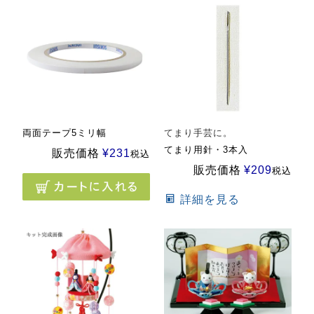
両面テープ5ミリ幅
てまり手芸に。
てまり用針・3本入
販売価格
¥
231
税込
販売価格
¥
209
税込
詳細を見る