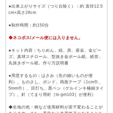
●出来上がりサイズ（つり台除く）：約 直径12.5
cm×高さ28cm
●制作時間：約150分
◆ネコポス/メール便には入りません。
●キット内容：ちりめん、紐、房、座金、金ビー
ズ、真球スチロール、型抜き金ボール紙、紙管、
丸抜きボール紙、作り方説明書
●用意するもの：はさみ（先の細いものが便
利）、ものさし、ボンド、両面テープ（1cm巾、
5mm巾）、目打ち、黒ペン（ゲルインキ極細タイ
プ）、針（てまり用針［ts-gm103］が便利）
◆生地の色・柄など使用材料が若干変わることが