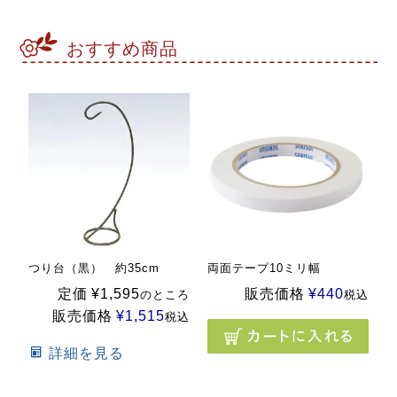
おすすめ商品
つり台（黒） 約35cm
両面テープ10ミリ幅
定価
¥
1,595
販売価格
¥
440
のところ
税込
販売価格
¥
1,515
税込
詳細を見る