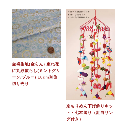
金襴生地(金らん) 束ね花
に丸紋散らし(ミントグリ
ーン/ブルー) 10cm単位
切り売り
京ちりめん下げ飾りキッ
ト・七本飾り（紅白リン
グ付き）