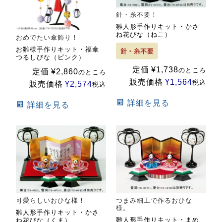
針・糸不要！
雛人形手作りキット・かさ
ね花びな（ねこ）
おめでたい傘飾り！
お雛様手作りキット・福傘
つるしびな（ピンク）
定価
¥
1,738
のところ
定価
¥
2,860
のところ
販売価格
¥
1,564
税込
販売価格
¥
2,574
税込
詳細を見る
詳細を見る
可愛らしいおひな様！
つまみ細工で作るおひな
様。
雛人形手作りキット・かさ
雛人形手作りキット・まめ
ね花びな（くま）