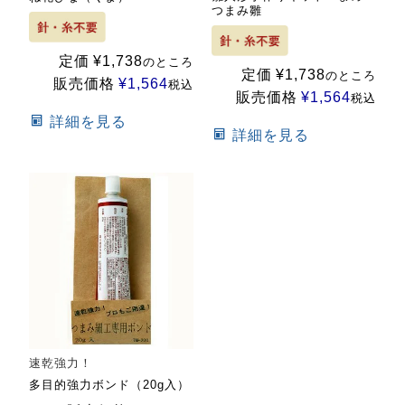
つまみ雛
定価
¥
1,738
のところ
定価
¥
1,738
のところ
販売価格
¥
1,564
税込
販売価格
¥
1,564
税込
詳細を見る
詳細を見る
速乾強力！
多目的強力ボンド（20g入）