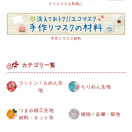
クリスマスも和風に
手作りマスク材料
カテゴリ一覧
コットン / もめん生
ちりめん生地
地
つまみ細工生地
織物 / 金襴・裂地
材料・キット等