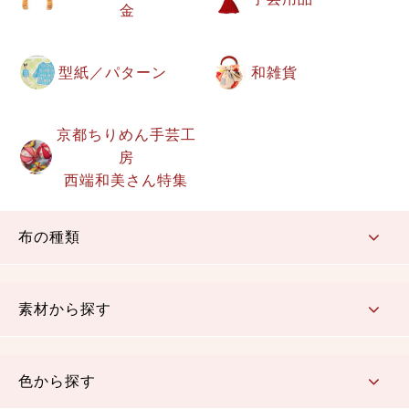
金
型紙／パターン
和雑貨
京都ちりめん手芸工
房
西端和美さん特集
布の種類
コットン／もめん生地
ちりめん生地
織物 金襴・裂地
りんず・ジャガード織生地
ポリエステル生地
その他の生地
ちりめんカットロール
リボン
素材から探す
コットン／木綿素材（混紡含む）
ポリエステル素材（混紡含む）
レーヨン素材
シルク素材
麻／リネン（混紡含む）
本掲載生地
色から探す