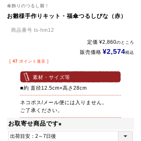
傘飾りのつるし雛！
お雛様手作りキット・福傘つるしびな（赤）
商品番号
ts-hm12
定価
¥
2,860
のところ
¥
2,574
販売価格
税込
[
47
ポイント進呈 ]
素材・サイズ等
■約 直径12.5cm×高さ28cm
ネコポス/メール便には入りません。
ご了承ください。
お取寄せ商品です
(