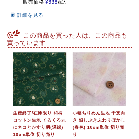
販売価格
¥
638
税込
詳細を見る
この商品を買った人は、この商品も
買っています
生産終了/在庫限り 和柄
小幅ちりめん生地 干支向
コットン生地 くるくる丸
き 銀しぶきふわりぼかし
にネコとかすり柄(深緑)
(春色) 10cm単位 切り売
10cm単位 切り売り
り