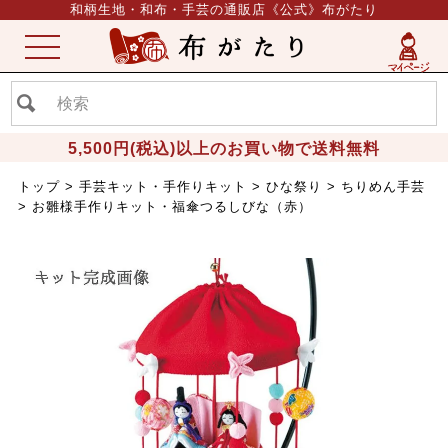
和柄生地・和布・手芸の通販店《公式》布がたり
ME
NU
5,500円(税込)以上のお買い物で送料無料
トップ
手芸キット・手作りキット
ひな祭り
ちりめん手芸
お雛様手作りキット・福傘つるしびな（赤）