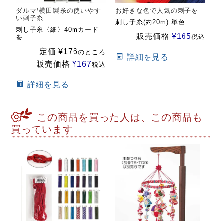
ダルマ/横田製糸の使いやす
お好きな色で人気の刺子を
い刺子糸
刺し子糸(約20m) 単色
刺し子糸〈細〉40mカード
販売価格
¥
165
税込
巻
定価
¥
176
のところ
詳細を見る
販売価格
¥
167
税込
詳細を見る
この商品を買った人は、この商品も
買っています