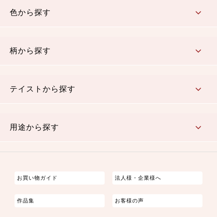
色から探す
赤・ピンク
黄色・オレンジ
茶・ベージュ
緑
青・紺
紫
白・アイボリー
黒・グレイ
金・銀
多色使い
リバーシブル
柄から探す
さくら柄
梅柄
和風花柄
洋テイスト花柄
植物柄
伝統柄・古典柄
飛鳥・奈良文様
かすり柄
動物柄
縞・ストライプ
水玉・ドット
チェック・格子
小紋柄
無地
テイストから探す
古典的
かわいい
華やか
モダン
レトロ
ベーシック
しぶい
男柄
おしゃれ
なごみ
洋テイスト
用途から探す
つまみ細工
ゆかた・じんべい
子供の着物
よさこい・舞台衣装
お祭り着
さむえ
エプロン・ホームウェア
ブラウス・シャツ・ワンピース
古ぶくさ
バッグ・ポーチ
インテリア
マスク
お買い物ガイド
法人様・企業様へ
作品集
お客様の声