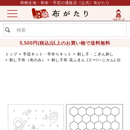
和柄生地・和布・手芸の通販店《公式》布がたり
ME
NU
5,500円(税込)以上のお買い物で送料無料
トップ
手芸キット・手作りキット
刺し子・こぎん刺し
刺し子布（布のみ）
刺し子布 花ふきん (スー/ハニカム) 白