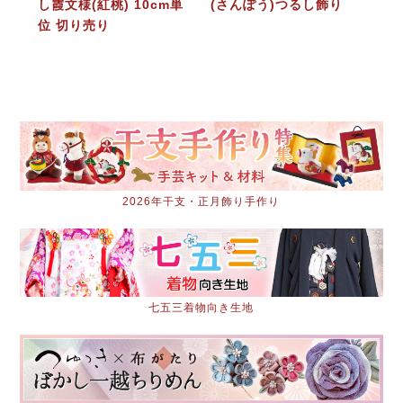
し霞文様(紅桃) 10cm単
(さんぽう)つるし飾り
位 切り売り
2026年干支・正月飾り手作り
七五三着物向き生地