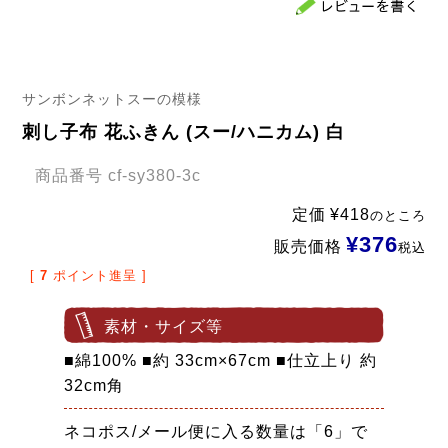
サンボンネットスーの模様
刺し子布 花ふきん (スー/ハニカム) 白
商品番号
cf-sy380-3c
定価
¥
418
のところ
¥
376
販売価格
税込
[
7
ポイント進呈 ]
素材・サイズ等
■綿100% ■約 33cm×67cm ■仕立上り 約
32cm角
ネコポス/メール便に入る数量は「6」で