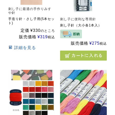
刺し子に最適の手作りみす
や針
手造り針・さし子用(5本セッ
刺し子に便利な専用針
ト)
刺し子針（大小各1本入）
定価
¥
330
のところ
販売価格
¥
319
税込
販売価格
¥
275
税込
詳細を見る