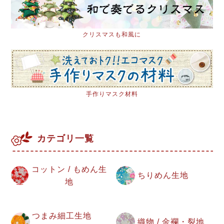
クリスマスも和風に
手作りマスク材料
カテゴリ一覧
コットン / もめん生
ちりめん生地
地
つまみ細工生地
織物 / 金襴・裂地