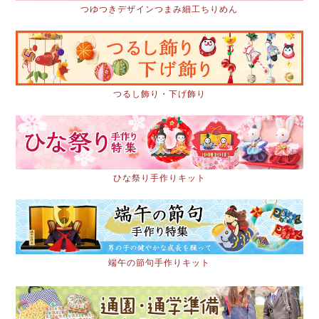
つゆつきデザインつまみ細工ちりめん
つるし飾り・下げ飾り
ひな祭り手作りキット
端午の節句手作りキット