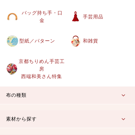
バッグ持ち手・口
手芸用品
金
型紙／パターン
和雑貨
京都ちりめん手芸工
房
西端和美さん特集
布の種類
コットン／もめん生地
ちりめん生地
織物 金襴・裂地
りんず・ジャガード織生地
ポリエステル生地
その他の生地
ちりめんカットロール
リボン
素材から探す
コットン／木綿素材（混紡含む）
ポリエステル素材（混紡含む）
レーヨン素材
シルク素材
麻／リネン（混紡含む）
本掲載生地