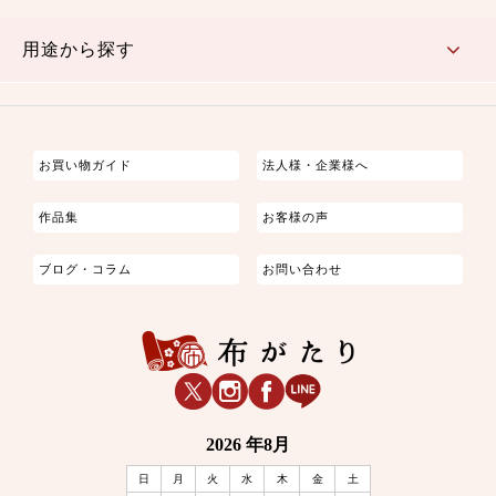
古典的
かわいい
華やか
モダン
レトロ
ベーシック
しぶい
男柄
おしゃれ
なごみ
洋テイスト
用途から探す
つまみ細工
ゆかた・じんべい
子供の着物
よさこい・舞台衣装
お祭り着
さむえ
エプロン・ホームウェア
ブラウス・シャツ・ワンピース
古ぶくさ
バッグ・ポーチ
インテリア
マスク
お買い物ガイド
法人様・企業様へ
作品集
お客様の声
ブログ・コラム
お問い合わせ