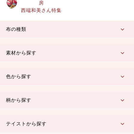
房
西端和美さん特集
布の種類
コットン／もめん生地
ちりめん生地
織物 金襴・裂地
りんず・ジャガード織生地
ポリエステル生地
その他の生地
ちりめんカットロール
リボン
素材から探す
コットン／木綿素材（混紡含む）
ポリエステル素材（混紡含む）
レーヨン素材
シルク素材
麻／リネン（混紡含む）
本掲載生地
色から探す
赤・ピンク
黄色・オレンジ
茶・ベージュ
緑
青・紺
紫
白・アイボリー
黒・グレイ
金・銀
多色使い
リバーシブル
柄から探す
さくら柄
梅柄
和風花柄
洋テイスト花柄
植物柄
伝統柄・古典柄
飛鳥・奈良文様
かすり柄
動物柄
縞・ストライプ
水玉・ドット
チェック・格子
小紋柄
無地
テイストから探す