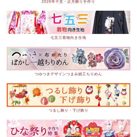
2026年干支・正月飾り手作り
七五三着物向き生地
つゆつきデザインつまみ細工ちりめん
つるし飾り・下げ飾り