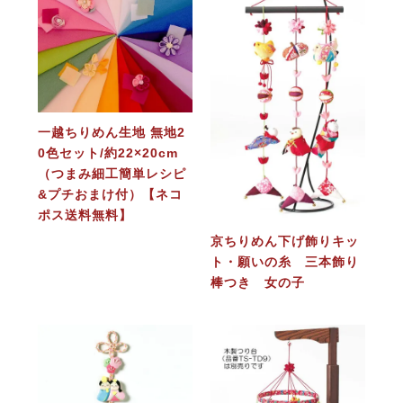
一越ちりめん生地 無地2
0色セット/約22×20cm
（つまみ細工簡単レシピ
&プチおまけ付）【ネコ
ポス送料無料】
京ちりめん下げ飾りキッ
ト・願いの糸 三本飾り
棒つき 女の子