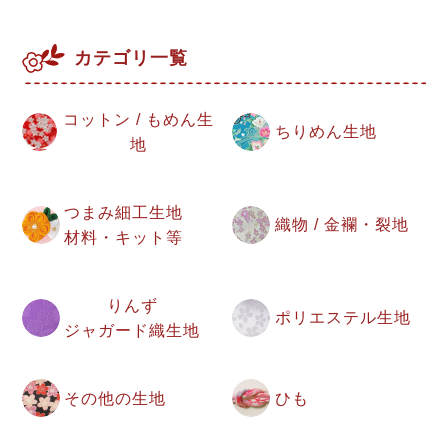
カテゴリ一覧
コットン / もめん生
ちりめん生地
地
つまみ細工生地
織物 / 金襴・裂地
材料・キット等
りんず
ポリエステル生地
ジャガード織生地
その他の生地
ひも