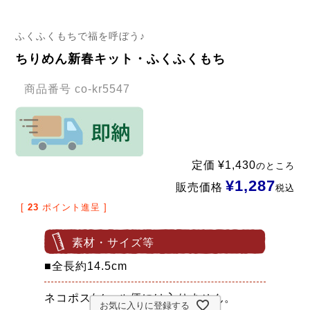
ふくふくもちで福を呼ぼう♪
ちりめん新春キット・ふくふくもち
商品番号
co-kr5547
定価
¥
1,430
のところ
¥
1,287
販売価格
税込
[
23
ポイント進呈 ]
素材・サイズ等
■全長約14.5cm
ネコポス/メール便には入りません。
お気に入りに登録する