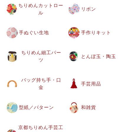
ちりめんカットロー
リボン
ル
手ぬぐい生地
手作りキット
ちりめん細工パー
とんぼ玉・陶玉
ツ
バッグ持ち手・口
手芸用品
金
型紙／パターン
和雑貨
京都ちりめん手芸工