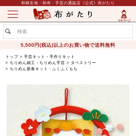
和柄生地・和布・手芸の通販店《公式》布がたり
ME
NU
5,500円(税込)以上のお買い物で送料無料
トップ
手芸キット・手作りキット
ちりめん細工・ちりめん手芸
タペストリー
ちりめん新春キット・ふくふくもち