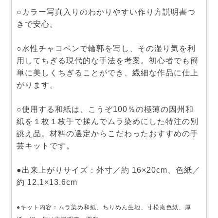
○カラー写真入りのわかりやすい作り方説明書つ
きで安心。
○水性チャコペンで輪郭を写し、その湿り気を利
用してちぎる現代的な手法を考案。初心者でも簡
単に美しくちぎることができ、繊細な作品に仕上
がります。
○使用する和紙は、こうぞ100％の極薄の因州和
紙を１枚１枚手で揉んでムラ染めにした特注の別
誂え品。材料の選定からこだわったおすすめの手
芸キットです。
●出来上がりサイズ：外寸／約 16×20cm、色紙／
約 12.1×13.6cm
●キット内容：ムラ染め和紙、ちりめん生地、寸松庵色紙、厚