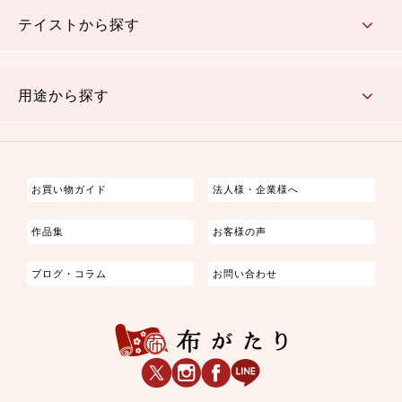
テイストから探す
古典的
かわいい
華やか
モダン
レトロ
ベーシック
しぶい
男柄
おしゃれ
なごみ
洋テイスト
用途から探す
つまみ細工
ゆかた・じんべい
子供の着物
よさこい・舞台衣装
お祭り着
さむえ
エプロン・ホームウェア
ブラウス・シャツ・ワンピース
古ぶくさ
バッグ・ポーチ
インテリア
マスク
お買い物ガイド
法人様・企業様へ
作品集
お客様の声
ブログ・コラム
お問い合わせ