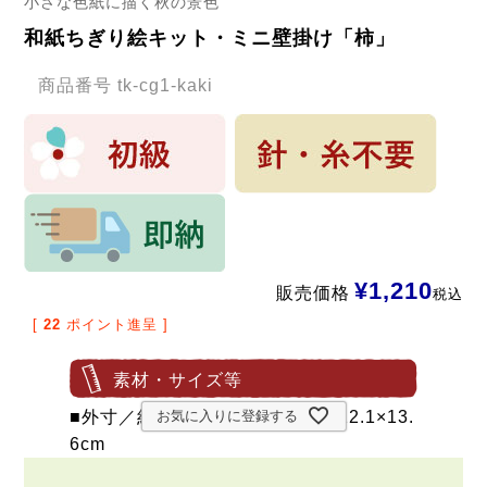
小さな色紙に描く秋の景色
和紙ちぎり絵キット・ミニ壁掛け「柿」
商品番号
tk-cg1-kaki
¥
1,210
販売価格
税込
[
22
ポイント進呈 ]
素材・サイズ等
■外寸／約 16×20cm、色紙／約 12.1×13.
お気に入りに登録する
6cm