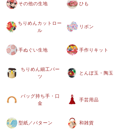
その他の生地
ひも
ちりめんカットロー
リボン
ル
手ぬぐい生地
手作りキット
ちりめん細工パー
とんぼ玉・陶玉
ツ
バッグ持ち手・口
手芸用品
金
型紙／パターン
和雑貨