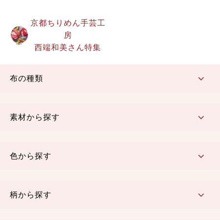
京都ちりめん手芸工
房
西端和美さん特集
布の種類
コットン／もめん生地
ちりめん生地
織物 金襴・裂地
りんず・ジャガード織生地
ポリエステル生地
その他の生地
ちりめんカットロール
リボン
素材から探す
コットン／木綿素材（混紡含む）
ポリエステル素材（混紡含む）
レーヨン素材
シルク素材
麻／リネン（混紡含む）
本掲載生地
色から探す
赤・ピンク
黄色・オレンジ
茶・ベージュ
緑
青・紺
紫
白・アイボリー
黒・グレイ
金・銀
多色使い
リバーシブル
柄から探す
さくら柄
梅柄
和風花柄
洋テイスト花柄
植物柄
伝統柄・古典柄
飛鳥・奈良文様
かすり柄
動物柄
縞・ストライプ
水玉・ドット
チェック・格子
小紋柄
無地