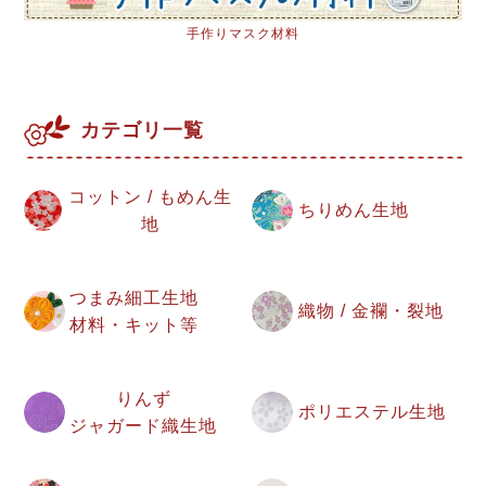
手作りマスク材料
カテゴリ一覧
コットン / もめん生
ちりめん生地
地
つまみ細工生地
織物 / 金襴・裂地
材料・キット等
りんず
ポリエステル生地
ジャガード織生地