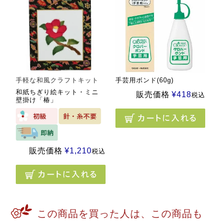
手軽な和風クラフトキット
手芸用ボンド(60g)
和紙ちぎり絵キット・ミニ
販売価格
¥
418
税込
壁掛け「椿」
販売価格
¥
1,210
税込
この商品を買った人は、この商品も