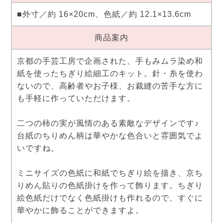
■外寸／約 16×20cm、色紙／約 12.1×13.6cm
商品案内
京都の手芸工房で企画された、手もみムラ染め和
紙を使ったちぎり絵細工のキット。針・糸を使わ
ないので、高齢者やお子様、お裁縫の苦手な方に
も手軽に作っていただけます。
二つの柿の実が風情のある素敵なデザインです♪
台紙のちりめん柄は華やかな色合いと雰囲気でよ
いですね。
ミニサイズの色紙に和紙でちぎり絵を描き、京ち
りめん貼りの色紙掛けを作って飾ります。ちぎり
絵色紙だけでなく色紙掛けも作れるので、すぐに
華やかに飾ることができますよ。