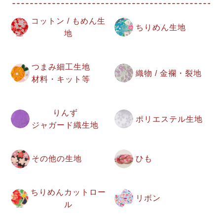
コットン / もめん生
ちりめん生地
地
つまみ細工生地
織物 / 金襴・裂地
材料・キット等
りんず
ポリエステル生地
ジャガード織生地
その他の生地
ひも
ちりめんカットロー
リボン
ル