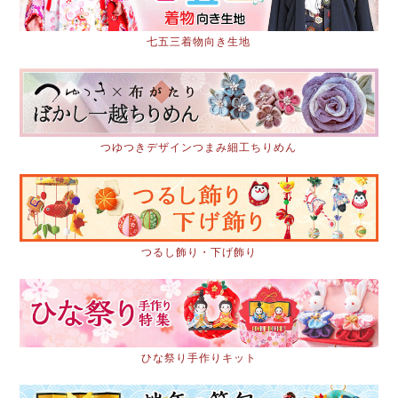
七五三着物向き生地
つゆつきデザインつまみ細工ちりめん
つるし飾り・下げ飾り
ひな祭り手作りキット