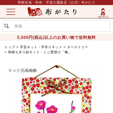
和柄生地・和布・手芸の通販店《公式》布がたり
ME
NU
5,500円(税込)以上のお買い物で送料無料
トップ
手芸キット・手作りキット
タペストリー
和紙ちぎり絵キット・ミニ壁掛け「梅」