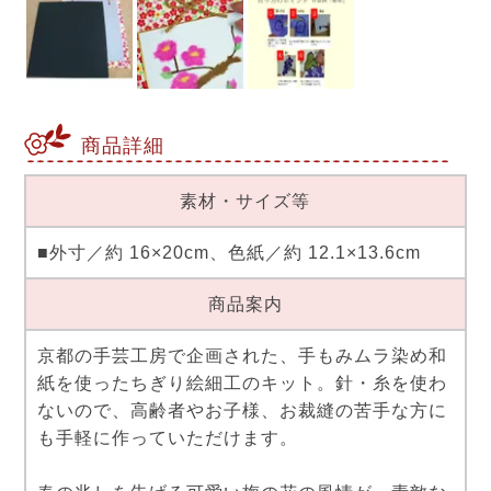
商品詳細
素材・サイズ等
■外寸／約 16×20cm、色紙／約 12.1×13.6cm
商品案内
京都の手芸工房で企画された、手もみムラ染め和
紙を使ったちぎり絵細工のキット。針・糸を使わ
ないので、高齢者やお子様、お裁縫の苦手な方に
も手軽に作っていただけます。