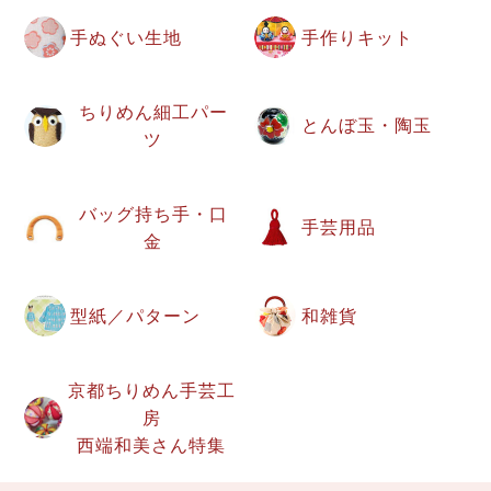
手ぬぐい生地
手作りキット
ちりめん細工パー
とんぼ玉・陶玉
ツ
バッグ持ち手・口
手芸用品
金
型紙／パターン
和雑貨
京都ちりめん手芸工
房
西端和美さん特集