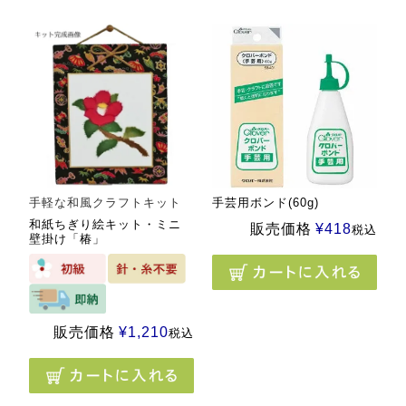
手軽な和風クラフトキット
手芸用ボンド(60g)
和紙ちぎり絵キット・ミニ
販売価格
¥
418
税込
壁掛け「椿」
販売価格
¥
1,210
税込