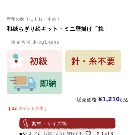
新年の飾りにもおすすめ！
和紙ちぎり絵キット・ミニ壁掛け「梅」
商品番号
tk-cg1-ume
¥
1,210
販売価格
税込
[
22
ポイント進呈 ]
素材・サイズ等
■外寸／約 16×20cm、色紙／約 12.1×13.
お気に入りに登録する