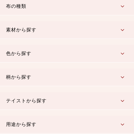
布の種類
コットン／もめん生地
ちりめん生地
織物 金襴・裂地
りんず・ジャガード織生地
ポリエステル生地
その他の生地
ちりめんカットロール
リボン
素材から探す
コットン／木綿素材（混紡含む）
ポリエステル素材（混紡含む）
レーヨン素材
シルク素材
麻／リネン（混紡含む）
本掲載生地
色から探す
赤・ピンク
黄色・オレンジ
茶・ベージュ
緑
青・紺
紫
白・アイボリー
黒・グレイ
金・銀
多色使い
リバーシブル
柄から探す
さくら柄
梅柄
和風花柄
洋テイスト花柄
植物柄
伝統柄・古典柄
飛鳥・奈良文様
かすり柄
動物柄
縞・ストライプ
水玉・ドット
チェック・格子
小紋柄
無地
テイストから探す
古典的
かわいい
華やか
モダン
レトロ
ベーシック
しぶい
男柄
おしゃれ
なごみ
洋テイスト
用途から探す