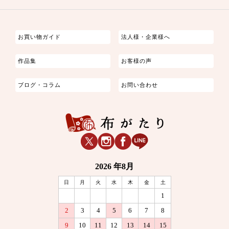
つまみ細工
ゆかた・じんべい
子供の着物
よさこい・舞台衣装
お祭り着
さむえ
エプロン・ホームウェア
ブラウス・シャツ・ワンピース
古ぶくさ
バッグ・ポーチ
インテリア
マスク
お買い物ガイド
法人様・企業様へ
作品集
お客様の声
ブログ・コラム
お問い合わせ