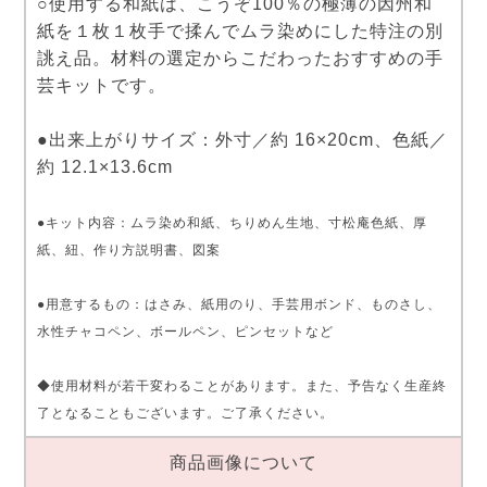
○使用する和紙は、こうぞ100％の極薄の因州和
紙を１枚１枚手で揉んでムラ染めにした特注の別
誂え品。材料の選定からこだわったおすすめの手
芸キットです。
●出来上がりサイズ：外寸／約 16×20cm、色紙／
約 12.1×13.6cm
●キット内容：ムラ染め和紙、ちりめん生地、寸松庵色紙、厚
紙、紐、作り方説明書、図案
●用意するもの：はさみ、紙用のり、手芸用ボンド、ものさし、
水性チャコペン、ボールペン、ピンセットなど
◆使用材料が若干変わることがあります。また、予告なく生産終
了となることもございます。ご了承ください。
商品画像について