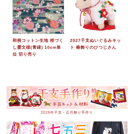
和柄コットン生地 桜づく
2027干支ぬいぐるみキッ
し霞文様(青緑) 10cm単
ト 椿飾りのひつじさん
位 切り売り
2026年干支・正月飾り手作り