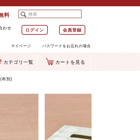
料無料
合わせ
ログイン
会員登録
マイページ
パスワードをお忘れの場合
カテゴリ一覧
カートを見る
等)
ルダー
ット類
カムマスコット
ラップ
布別)