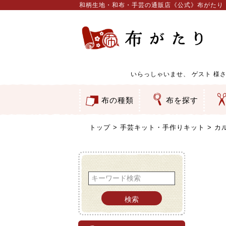
和柄生地・和布・手芸の通販店《公式》布がたり
いらっしゃいませ、
ゲスト
様さ
布の種類
布を探す
和柄生地
コットン／もめん生地
ちりめん生地
織物 金襴・裂地
りんず・ジャガード織生地
ポリエステル生地
服地
その他の生地
ちりめんカットロール
リボン
素材から探す
色から探す
柄から探す
テイストから探す
用途から探す
ち
刺
つ
動
ウ
バ
ア
押
カ
水
御
そ
トップ
手芸キット・手作りキット
カ
検索