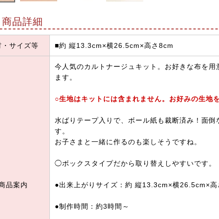
商品詳細
材・サイズ等
■約 縦13.3cm×横26.5cm×高さ8cm
今人気のカルトナージュキット。お好きな布を用
ます。
○生地はキットには含まれません。お好みの生地
水ばりテープ入りで、ボール紙も裁断済み！面倒
す。
お子さまと一緒に作るのも楽しそうですね。
◯ボックスタイプだから取り替えしやすいです。
商品案内
●出来上がりサイズ：約 縦13.3cm×横26.5cm×高
●制作時間：約3時間～