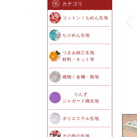
カテゴリ
コットン / もめん生地
ちりめん生地
つまみ細工生地
材料・キット等
織物 / 金襴・裂地
りんず
ジャガード織生地
ポリエステル生地
その他の生地