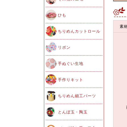
ひも
素
ちりめんカットロール
リボン
手ぬぐい生地
手作りキット
ちりめん細工パーツ
とんぼ玉・陶玉