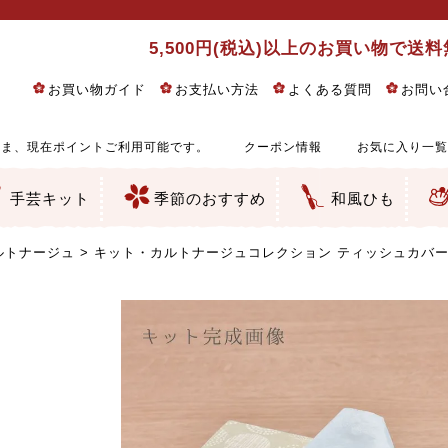
5,500円(税込)以上のお買い物で送
お買い物ガイド
お支払い方法
よくある質問
お問い
ま、現在ポイントご利用可能です。
クーポン情報
お気に入り一覧
手芸キット
季節のおすすめ
和風ひも
りめん細工・ちりめん手芸
し子・こぎん刺し
るし飾り・ひな祭り・端午の節句
物・干支
ェディング
ッグ・ポーチ・袋物
クセサリー・キーホルダー・根付類
絵・木目込み・手まり
ルトナージュ
引手芸
朱印帳
の他
和風花柄
モダン和風花柄
伝統柄
かすり柄
動物柄
縞・チェック・水玉など
その他の和風柄
洋風柄
グラデーション・ぼかし
無地・無地調
無地・手染めあづみ野木綿
ガーゼ生地
綿レース生地
つまみ細工向き
手ぬぐい
手芸用ちりめん
手芸用一越ちりめん
洗えるちりめん／ポリちりめん
正絹ちりめん／シルク
木綿ちりめん
オリジナル商品
西陣織 金襴・どんす類
西陣織 裂地・帯地
和柄りんず（綸子）生地・レーヨン
無地りんず（綸子）生地・レーヨン
ジャガード織
柄もの
無地・地模様
つまみ細工用カット済み生地
リネン／麻混生地
印伝調生地
たたみテープ／畳のへり
シルク生地
裏地
キュプラ・チュール
ゆかた・じんべい向き生地
つまみ細工生地・材料・キット等
七五三に～お子さまの着物向き生地
干支・正月手芸
つるしびな・つるし飾り
ひな祭り手作りキット
端午の節句手作りキット
鬼滅の刃・呪術廻戦特集
京都ちりめん手芸工房より・西端和美先生特集
コットン／木綿素材（混紡含む）
ポリエステル素材（混紡含む）
レーヨン素材
シルク素材
麻／リネン（混紡含む）
本掲載生地
赤・ピンク
黄色・オレンジ
茶・ベージュ
緑
青・紺
紫
白・アイボリー
黒・グレイ
金・銀
多色使い
リバーシブル
さくら柄
梅柄
和風花柄
洋テイスト花柄
植物柄
伝統柄・古典柄
飛鳥・奈良文様
かすり柄
動物柄
縞・ストライプ
水玉・ドット
チェック・格子
小紋柄
無地
古典的
かわいい
華やか
モダン
レトロ
ベーシック
しぶい
男柄
おしゃれ
なごみ
洋テイスト
つまみ細工
ゆかた・じんべい
子供の着物
ベビー袴&上着セット
よさこい・舞台衣装
お祭り着
さむえ
エプロン・ホームウェア
ブラウス・シャツ・ワンピース
古ぶくさ
バッグ・ポーチ
インテリア
マスク
ひな祭りちりめんキット
縁起物(ふくろう、まり、瓢箪
髪飾り・アクセサリー
根付・ストラップ・キーホ
巾着・がま口等
タペストリー
人形・動物
干支
その他
ふきん
コースター・ランチョンマ
バッグ・ポーチ類
その他
刺し子布（布のみ）
刺し子糸
つるしびな・つるし飾り
ひな祭り
端午の節句
動物
干支
リングピロー
ウェディングベア・ウエル
アクセサリー
ウェルカムボード
バッグ類
ポーチ類
ペンケース・メガネケース
コインケース
その他のケース・袋物
アクセサリー・髪飾り
キーホルダー・根付・スト
押絵
木目込み
手まり
たたみへり・たたみシート
ドールチャーム
編み物
刺しゅう
タペストリー
ビーズ手芸
布ぞうり
クリスマス・ハロウィン
その他のキット
夏休み手作り特集
ちりめん・木綿丸ひも
江戸打ちひも
人五・人八紐
メタリックヤーン／ひも
その他のひも
ルトナージュ
キット・カルトナージュコレクション ティッシュカバー(