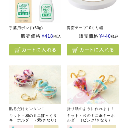
手芸用ボンド(60g)
両面テープ10ミリ幅
販売価格
¥
418
販売価格
¥
440
税込
税込
貼るだけカンタン！
折り紙のように作れます！
キット・和のミニぽっくり
キット・和のミニ傘キーホ
キーホルダー（紫/きなり）
ルダー（ピンク/きなり）