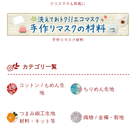
クリスマスも和風に
手作りマスク材料
カテゴリ一覧
コットン / もめん生
ちりめん生地
地
つまみ細工生地
織物 / 金襴・裂地
材料・キット等