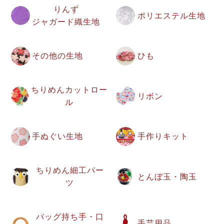
りんず
ポリエステル生地
ジャガード織生地
その他の生地
ひも
ちりめんカットロー
リボン
ル
手ぬぐい生地
手作りキット
ちりめん細工パー
とんぼ玉・陶玉
ツ
バッグ持ち手・口
手芸用品