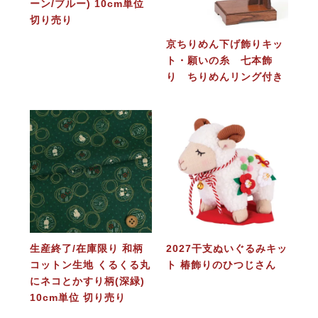
ーン/ブルー) 10cm単位
切り売り
京ちりめん下げ飾りキッ
ト・願いの糸 七本飾
り ちりめんリング付き
生産終了/在庫限り 和柄
2027干支ぬいぐるみキッ
コットン生地 くるくる丸
ト 椿飾りのひつじさん
にネコとかすり柄(深緑)
10cm単位 切り売り