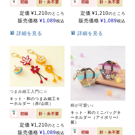
定価
¥
1,210
定価
¥
1,210
のところ
のところ
販売価格
¥
1,089
販売価格
¥
1,089
税込
税込
詳細を見る
詳細を見る
つまみ細工入門に☆
キット・和のつまみ細工キ
ーホルダー（赤/山吹）
柄が可愛い♪
キット・和のミニバッグキ
ーホルダー（アイボリー/
紫）
定価
¥
1,210
のところ
販売価格
¥
1,089
税込