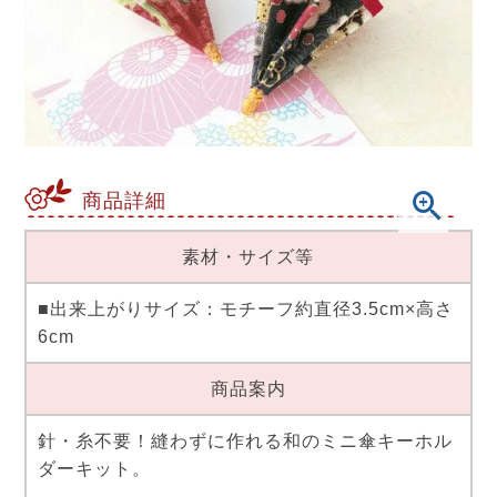
商品詳細
素材・サイズ等
■出来上がりサイズ：モチーフ約直径3.5cm×高さ
6cm
商品案内
針・糸不要！縫わずに作れる和のミニ傘キーホル
ダーキット。