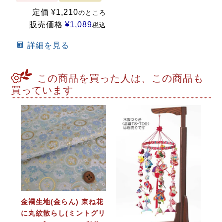
定価
¥
1,210
のところ
販売価格
¥
1,089
税込
詳細を見る
この商品を買った人は、この商品も
買っています
金襴生地(金らん) 束ね花
に丸紋散らし(ミントグリ