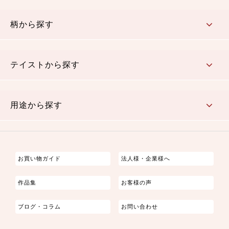
赤・ピンク
黄色・オレンジ
茶・ベージュ
緑
青・紺
紫
白・アイボリー
黒・グレイ
金・銀
多色使い
リバーシブル
柄から探す
さくら柄
梅柄
和風花柄
洋テイスト花柄
植物柄
伝統柄・古典柄
飛鳥・奈良文様
かすり柄
動物柄
縞・ストライプ
水玉・ドット
チェック・格子
小紋柄
無地
テイストから探す
古典的
かわいい
華やか
モダン
レトロ
ベーシック
しぶい
男柄
おしゃれ
なごみ
洋テイスト
用途から探す
つまみ細工
ゆかた・じんべい
子供の着物
よさこい・舞台衣装
お祭り着
さむえ
エプロン・ホームウェア
ブラウス・シャツ・ワンピース
古ぶくさ
バッグ・ポーチ
インテリア
マスク
お買い物ガイド
法人様・企業様へ
作品集
お客様の声
ブログ・コラム
お問い合わせ