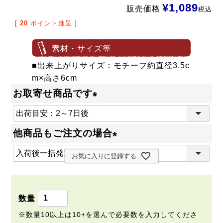
¥
1,089
販売価格
税込
[
20
ポイント進呈 ]
素材・サイズ等
■出来上がりサイズ：モチーフ約直径3.5c
m×高さ6cm
お取寄せ商品です
(
必
他商品もご注文の場合
須
(
)
お気に入りに登録する
必
須
)