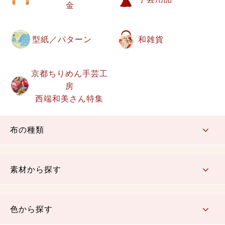
金
型紙／パターン
和雑貨
京都ちりめん手芸工
房
西端和美さん特集
布の種類
コットン／もめん生地
ちりめん生地
織物 金襴・裂地
りんず・ジャガード織生地
ポリエステル生地
その他の生地
ちりめんカットロール
リボン
素材から探す
コットン／木綿素材（混紡含む）
ポリエステル素材（混紡含む）
レーヨン素材
シルク素材
麻／リネン（混紡含む）
本掲載生地
色から探す