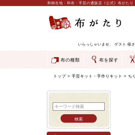
和柄生地・和布・手芸の通販店《公式》布がたり
いらっしゃいませ、
ゲスト
様さ
布の種類
布を探す
和柄生地
コットン／もめん生地
ちりめん生地
織物 金襴・裂地
りんず・ジャガード織生地
ポリエステル生地
服地
その他の生地
ちりめんカットロール
リボン
素材から探す
色から探す
柄から探す
テイストから探す
用途から探す
ち
刺
つ
動
ウ
バ
ア
押
カ
水
御
そ
トップ
手芸キット・手作りキット
ち
検索