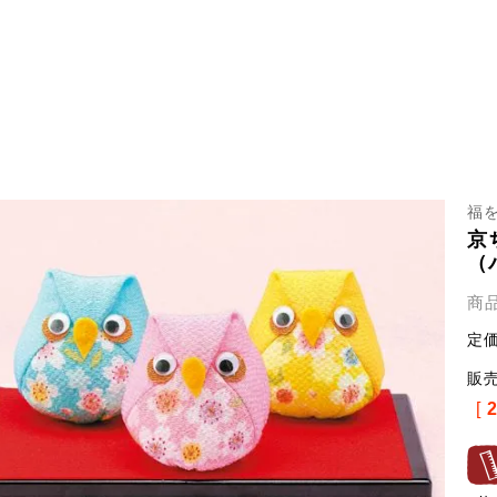
福
京
（
商
定
販
[