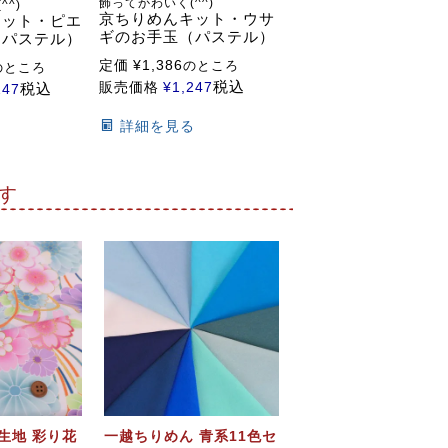
飾ってかわいく(^^)
^^)
京ちりめんキット・ウサ
キット・ピエ
ギのお手玉（パステル）
（パステル）
定価
¥
1,386
のところ
のところ
税込
販売価格
¥
1,247
税込
247
詳細を見る
る
す
生地 彩り花
一越ちりめん 青系11色セ