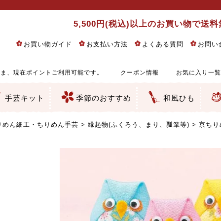
5,500円(税込)以上のお買い物で送
お買い物ガイド
お支払い方法
よくある質問
お問い
ま、現在ポイントご利用可能です。
クーポン情報
お気に入り一覧
手芸キット
季節のおすすめ
和風ひも
りめん細工・ちりめん手芸
し子・こぎん刺し
るし飾り・ひな祭り・端午の節句
物・干支
ェディング
ッグ・ポーチ・袋物
クセサリー・キーホルダー・根付類
絵・木目込み・手まり
ルトナージュ
引手芸
朱印帳
の他
和風花柄
モダン和風花柄
伝統柄
かすり柄
動物柄
縞・チェック・水玉など
その他の和風柄
洋風柄
グラデーション・ぼかし
無地・無地調
無地・手染めあづみ野木綿
ガーゼ生地
綿レース生地
つまみ細工向き
手ぬぐい
手芸用ちりめん
手芸用一越ちりめん
洗えるちりめん／ポリちりめん
正絹ちりめん／シルク
木綿ちりめん
オリジナル商品
西陣織 金襴・どんす類
西陣織 裂地・帯地
和柄りんず（綸子）生地・レーヨン
無地りんず（綸子）生地・レーヨン
ジャガード織
柄もの
無地・地模様
つまみ細工用カット済み生地
リネン／麻混生地
印伝調生地
たたみテープ／畳のへり
シルク生地
裏地
キュプラ・チュール
ゆかた・じんべい向き生地
つまみ細工生地・材料・キット等
七五三に～お子さまの着物向き生地
干支・正月手芸
つるしびな・つるし飾り
ひな祭り手作りキット
端午の節句手作りキット
鬼滅の刃・呪術廻戦特集
京都ちりめん手芸工房より・西端和美先生特集
コットン／木綿素材（混紡含む）
ポリエステル素材（混紡含む）
レーヨン素材
シルク素材
麻／リネン（混紡含む）
本掲載生地
赤・ピンク
黄色・オレンジ
茶・ベージュ
緑
青・紺
紫
白・アイボリー
黒・グレイ
金・銀
多色使い
リバーシブル
さくら柄
梅柄
和風花柄
洋テイスト花柄
植物柄
伝統柄・古典柄
飛鳥・奈良文様
かすり柄
動物柄
縞・ストライプ
水玉・ドット
チェック・格子
小紋柄
無地
古典的
かわいい
華やか
モダン
レトロ
ベーシック
しぶい
男柄
おしゃれ
なごみ
洋テイスト
つまみ細工
ゆかた・じんべい
子供の着物
ベビー袴&上着セット
よさこい・舞台衣装
お祭り着
さむえ
エプロン・ホームウェア
ブラウス・シャツ・ワンピース
古ぶくさ
バッグ・ポーチ
インテリア
マスク
ひな祭りちりめんキット
縁起物(ふくろう、まり、瓢箪
髪飾り・アクセサリー
根付・ストラップ・キーホ
巾着・がま口等
タペストリー
人形・動物
干支
その他
ふきん
コースター・ランチョンマ
バッグ・ポーチ類
その他
刺し子布（布のみ）
刺し子糸
つるしびな・つるし飾り
ひな祭り
端午の節句
動物
干支
リングピロー
ウェディングベア・ウエル
アクセサリー
ウェルカムボード
バッグ類
ポーチ類
ペンケース・メガネケース
コインケース
その他のケース・袋物
アクセサリー・髪飾り
キーホルダー・根付・スト
押絵
木目込み
手まり
たたみへり・たたみシート
ドールチャーム
編み物
刺しゅう
タペストリー
ビーズ手芸
布ぞうり
クリスマス・ハロウィン
その他のキット
夏休み手作り特集
ちりめん・木綿丸ひも
江戸打ちひも
人五・人八紐
メタリックヤーン／ひも
その他のひも
りめん細工・ちりめん手芸
縁起物(ふくろう、まり、瓢箪等)
京ちり