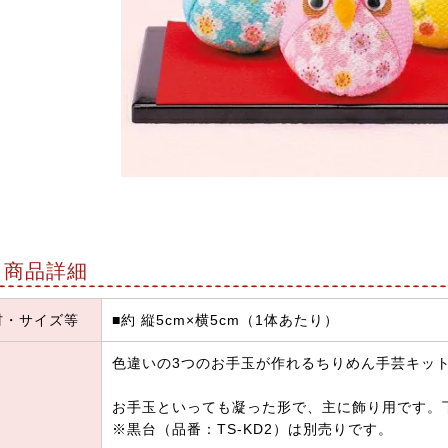
商品詳細
材・サイズ等
■約 縦5cm×横5cm（1体あたり）
色違いの3つのお手玉が作れるちりめん手芸キッ
お手玉といっても凝った形で、主に飾り用です。
※
黒台（品番：TS-KD2）は別売りです。