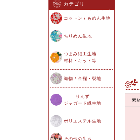
カテゴリ
コットン / もめん生地
ちりめん生地
つまみ細工生地
材料・キット等
織物 / 金襴・裂地
りんず
素
ジャガード織生地
ポリエステル生地
その他の生地