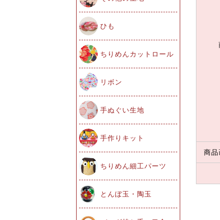
ひも
ちりめんカットロール
リボン
手ぬぐい生地
手作りキット
商品
ちりめん細工パーツ
とんぼ玉・陶玉