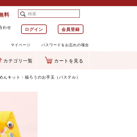
料無料
合わせ
ログイン
会員登録
マイページ
パスワードをお忘れの場合
カテゴリ一覧
カートを見る
等)
ルダー
ット類
カムマスコット
ラップ
めんキット・福ろうのお手玉（パステル）