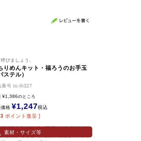
を呼びましょう。
ちりめんキット・福ろうのお手玉
パステル）
品番号
ts-lh327
価
¥
1,386
のところ
¥
1,247
税込
売価格
23
ポイント進呈 ]
素材・サイズ等