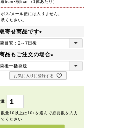
 縦5cm×横5cm（1体あたり）
コポス/メール便には入りません。
了承ください。
取寄せ商品です
(
必
商品もご注文の場合
須
(
)
必
お気に入りに登録する
須
)