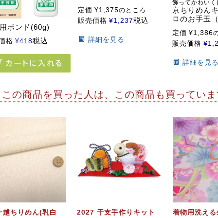
飾ってかわいく(
京ちりめん
定価
¥
1,375
のところ
ロのお手玉
税込
販売価格
¥
1,237
用ボンド(60g)
定価
¥
1,386
詳細を見る
税込
価格
¥
418
販売価格
¥
1,
詳細を見
この商品を買った人は、この商品も買っていま
一越ちりめん(乳白
2027 干支手作りキット
着物用洗える