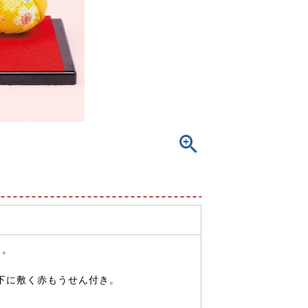
ト。
下に敷く赤もうせん付き。