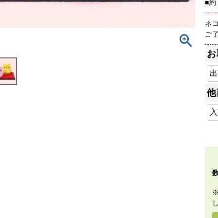
■約
ネ
ご
お
他