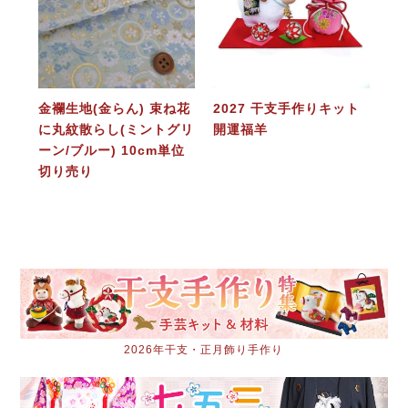
金襴生地(金らん) 束ね花
2027 干支手作りキット
に丸紋散らし(ミントグリ
開運福羊
ーン/ブルー) 10cm単位
切り売り
2026年干支・正月飾り手作り