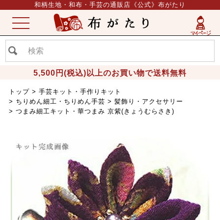
和柄生地・和布・手芸の通販店《公式》布がたり
ME
NU
5,500円(税込)以上のお買い物で送料無料
トップ
手芸キット・手作りキット
ちりめん細工・ちりめん手芸
髪飾り・アクセサリー
つまみ細工キット・華つまみ 京紫(きょうむらさき)