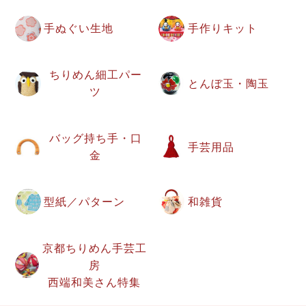
手ぬぐい生地
手作りキット
ちりめん細工パー
とんぼ玉・陶玉
ツ
バッグ持ち手・口
手芸用品
金
型紙／パターン
和雑貨
京都ちりめん手芸工
房
西端和美さん特集