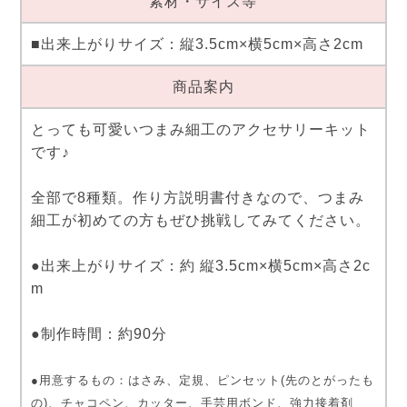
素材・サイズ等
■出来上がりサイズ：縦3.5cm×横5cm×高さ2cm
商品案内
とっても可愛いつまみ細工のアクセサリーキット
です♪
全部で8種類。作り方説明書付きなので、つまみ
細工が初めての方もぜひ挑戦してみてください。
●出来上がりサイズ：約 縦3.5cm×横5cm×高さ2c
m
●制作時間：約90分
●用意するもの：はさみ、定規、ピンセット(先のとがったも
の)、チャコペン、カッター、手芸用ボンド、強力接着剤