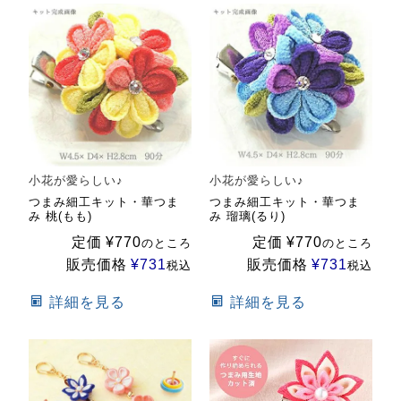
小花が愛らしい♪
小花が愛らしい♪
つまみ細工キット・華つま
つまみ細工キット・華つま
み 桃(もも)
み 瑠璃(るり)
定価
¥
770
定価
¥
770
のところ
のところ
販売価格
¥
731
販売価格
¥
731
税込
税込
詳細を見る
詳細を見る