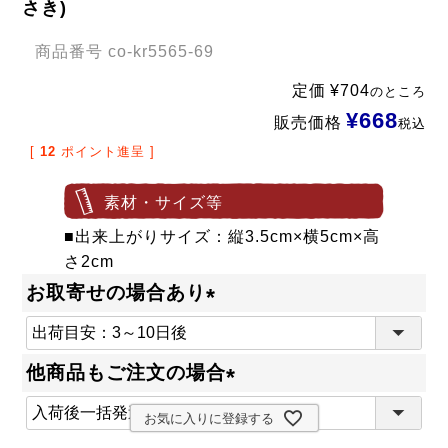
さき)
商品番号
co-kr5565-69
定価
¥
704
のところ
¥
668
販売価格
税込
[
12
ポイント進呈 ]
素材・サイズ等
■出来上がりサイズ：縦3.5cm×横5cm×高
さ2cm
お取寄せの場合あり
(
必
他商品もご注文の場合
須
(
)
お気に入りに登録する
必