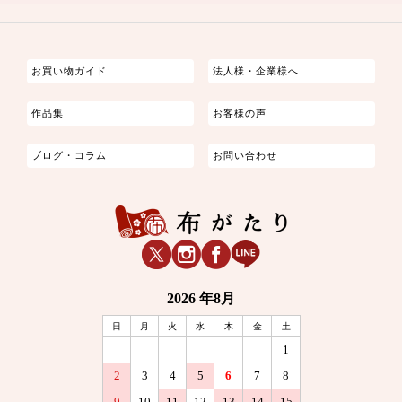
つまみ細工
ゆかた・じんべい
子供の着物
よさこい・舞台衣装
お祭り着
さむえ
エプロン・ホームウェア
ブラウス・シャツ・ワンピース
古ぶくさ
バッグ・ポーチ
インテリア
マスク
お買い物ガイド
法人様・企業様へ
作品集
お客様の声
ブログ・コラム
お問い合わせ