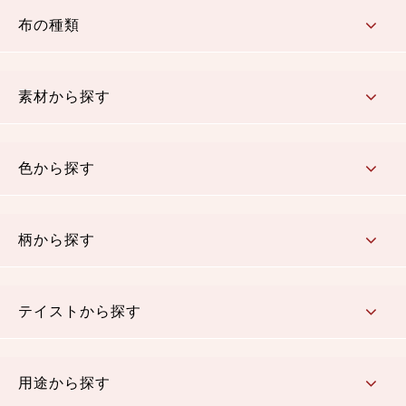
布の種類
コットン／もめん生地
ちりめん生地
織物 金襴・裂地
りんず・ジャガード織生地
ポリエステル生地
その他の生地
ちりめんカットロール
リボン
素材から探す
コットン／木綿素材（混紡含む）
ポリエステル素材（混紡含む）
レーヨン素材
シルク素材
麻／リネン（混紡含む）
本掲載生地
色から探す
赤・ピンク
黄色・オレンジ
茶・ベージュ
緑
青・紺
紫
白・アイボリー
黒・グレイ
金・銀
多色使い
リバーシブル
柄から探す
さくら柄
梅柄
和風花柄
洋テイスト花柄
植物柄
伝統柄・古典柄
飛鳥・奈良文様
かすり柄
動物柄
縞・ストライプ
水玉・ドット
チェック・格子
小紋柄
無地
テイストから探す
古典的
かわいい
華やか
モダン
レトロ
ベーシック
しぶい
男柄
おしゃれ
なごみ
洋テイスト
用途から探す