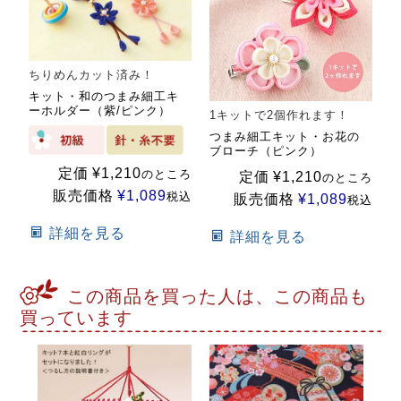
ちりめんカット済み！
キット・和のつまみ細工キ
ーホルダー（紫/ピンク）
1キットで2個作れます！
つまみ細工キット・お花の
ブローチ（ピンク）
定価
¥
1,210
のところ
定価
¥
1,210
のところ
販売価格
¥
1,089
税込
販売価格
¥
1,089
税込
詳細を見る
詳細を見る
この商品を買った人は、この商品も
買っています