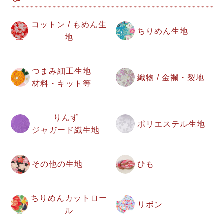
コットン / もめん生
ちりめん生地
地
つまみ細工生地
織物 / 金襴・裂地
材料・キット等
りんず
ポリエステル生地
ジャガード織生地
その他の生地
ひも
ちりめんカットロー
リボン
ル