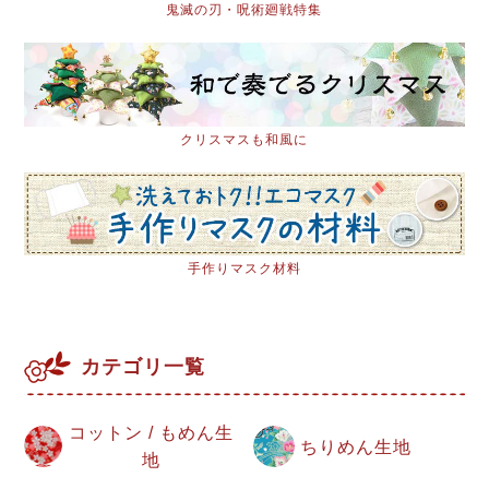
鬼滅の刃・呪術廻戦特集
クリスマスも和風に
手作りマスク材料
カテゴリ一覧
コットン / もめん生
ちりめん生地
地