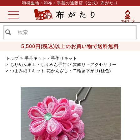
和柄生地・和布・手芸の通販店《公式》布がたり
ME
NU
5,500円(税込)以上のお買い物で送料無料
トップ
手芸キット・手作りキット
ちりめん細工・ちりめん手芸
髪飾り・アクセサリー
つまみ細工キット 花かんざし・二輪藤下がり(桃色)