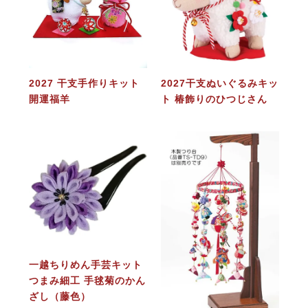
2027 干支手作りキット
2027干支ぬいぐるみキッ
開運福羊
ト 椿飾りのひつじさん
一越ちりめん手芸キット
つまみ細工 手毬菊のかん
ざし（藤色）