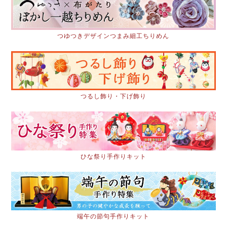
つゆつきデザインつまみ細工ちりめん
つるし飾り・下げ飾り
ひな祭り手作りキット
端午の節句手作りキット