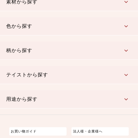
素材から探す
コットン／木綿素材（混紡含む）
ポリエステル素材（混紡含む）
レーヨン素材
シルク素材
麻／リネン（混紡含む）
本掲載生地
色から探す
赤・ピンク
黄色・オレンジ
茶・ベージュ
緑
青・紺
紫
白・アイボリー
黒・グレイ
金・銀
多色使い
リバーシブル
柄から探す
さくら柄
梅柄
和風花柄
洋テイスト花柄
植物柄
伝統柄・古典柄
飛鳥・奈良文様
かすり柄
動物柄
縞・ストライプ
水玉・ドット
チェック・格子
小紋柄
無地
テイストから探す
古典的
かわいい
華やか
モダン
レトロ
ベーシック
しぶい
男柄
おしゃれ
なごみ
洋テイスト
用途から探す
つまみ細工
ゆかた・じんべい
子供の着物
よさこい・舞台衣装
お祭り着
さむえ
エプロン・ホームウェア
ブラウス・シャツ・ワンピース
古ぶくさ
バッグ・ポーチ
インテリア
マスク
お買い物ガイド
法人様・企業様へ