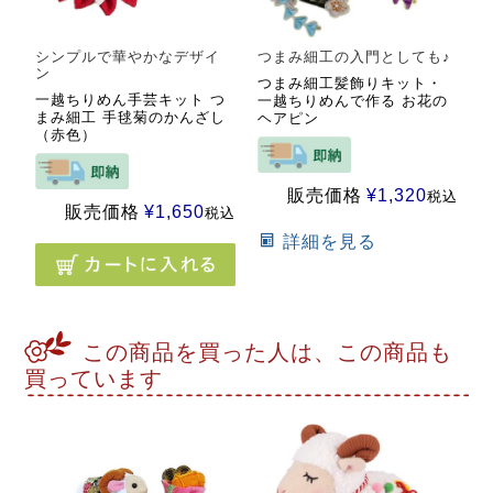
シンプルで華やかなデザイ
つまみ細工の入門としても♪
ン
つまみ細工髪飾りキット・
一越ちりめん手芸キット つ
一越ちりめんで作る お花の
まみ細工 手毬菊のかんざし
ヘアピン
（赤色）
販売価格
¥
1,320
税込
販売価格
¥
1,650
税込
詳細を見る
この商品を買った人は、この商品も
買っています