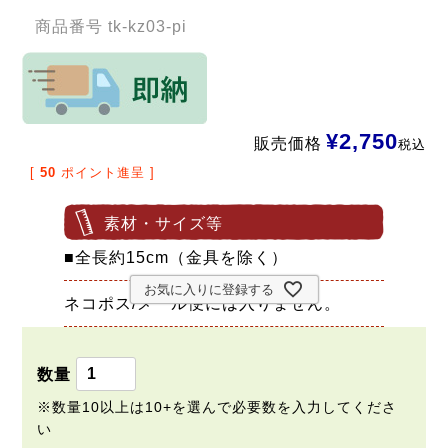
商品番号
tk-kz03-pi
¥
2,750
販売価格
税込
[
50
ポイント進呈 ]
素材・サイズ等
■全長約15cm（金具を除く）
お気に入りに登録する
ネコポス/メール便には入りません。