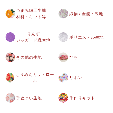
つまみ細工生地
織物 / 金襴・裂地
材料・キット等
りんず
ポリエステル生地
ジャガード織生地
その他の生地
ひも
ちりめんカットロー
リボン
ル
手ぬぐい生地
手作りキット