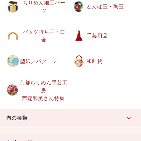
ちりめん細工パー
とんぼ玉・陶玉
ツ
バッグ持ち手・口
手芸用品
金
型紙／パターン
和雑貨
京都ちりめん手芸工
房
西端和美さん特集
布の種類
コットン／もめん生地
ちりめん生地
織物 金襴・裂地
りんず・ジャガード織生地
ポリエステル生地
その他の生地
ちりめんカットロール
リボン