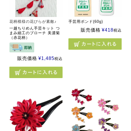
花柄模様の花びらが素敵♪
手芸用ボンド(60g)
一越ちりめん手芸キット つ
販売価格
¥
418
税込
まみ細工のブローチ 美濃菊
（赤花柄）
販売価格
¥
1,485
税込