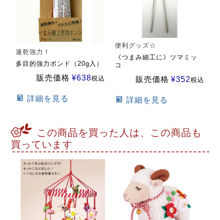
便利グッズ☆
速乾強力！
《つまみ細工に》ツマミッ
多目的強力ボンド（20g入）
コ
販売価格
¥
638
税込
販売価格
¥
352
税込
詳細を見る
詳細を見る
この商品を買った人は、この商品も
買っています