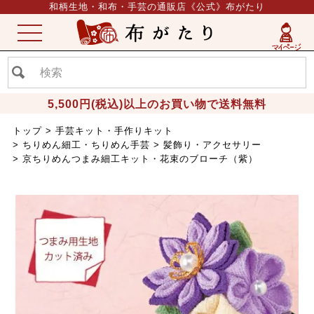
和柄生地・和布・手芸の通販店《公式》布がたり
ME
NU
5,500円(税込)以上のお買い物で送料無料
トップ
手芸キット・手作りキット
ちりめん細工・ちりめん手芸
髪飾り・アクセサリー
京ちりめんつまみ細工キット・花束のブローチ（紫）