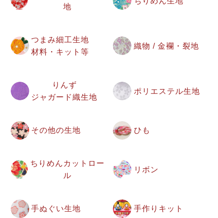
ちりめん生地
地
つまみ細工生地
織物 / 金襴・裂地
材料・キット等
りんず
ポリエステル生地
ジャガード織生地
その他の生地
ひも
ちりめんカットロー
リボン
ル
手ぬぐい生地
手作りキット