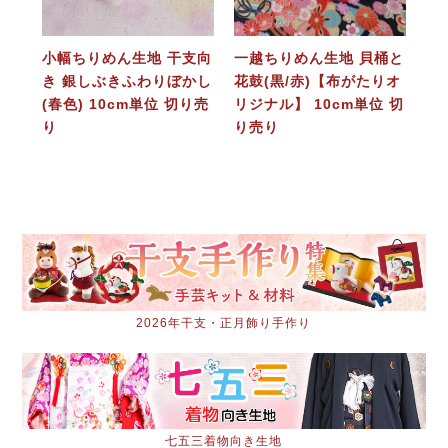
小幅ちりめん生地 干支向
一越ちりめん生地 貝桶と
き 銀しぶきふわりぼかし
花鼓(黒/赤)【布がたりオ
(春色) 10cm単位 切り売
リジナル】 10cm単位 切
り
り売り
2026年干支・正月飾り手作り
七五三着物向き生地