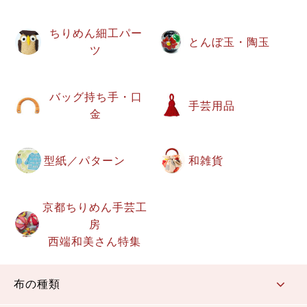
ちりめん細工パー
とんぼ玉・陶玉
ツ
バッグ持ち手・口
手芸用品
金
型紙／パターン
和雑貨
京都ちりめん手芸工
房
西端和美さん特集
布の種類