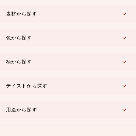
コットン／もめん生地
ちりめん生地
織物 金襴・裂地
りんず・ジャガード織生地
ポリエステル生地
その他の生地
ちりめんカットロール
リボン
素材から探す
コットン／木綿素材（混紡含む）
ポリエステル素材（混紡含む）
レーヨン素材
シルク素材
麻／リネン（混紡含む）
本掲載生地
色から探す
赤・ピンク
黄色・オレンジ
茶・ベージュ
緑
青・紺
紫
白・アイボリー
黒・グレイ
金・銀
多色使い
リバーシブル
柄から探す
さくら柄
梅柄
和風花柄
洋テイスト花柄
植物柄
伝統柄・古典柄
飛鳥・奈良文様
かすり柄
動物柄
縞・ストライプ
水玉・ドット
チェック・格子
小紋柄
無地
テイストから探す
古典的
かわいい
華やか
モダン
レトロ
ベーシック
しぶい
男柄
おしゃれ
なごみ
洋テイスト
用途から探す
つまみ細工
ゆかた・じんべい
子供の着物
よさこい・舞台衣装
お祭り着
さむえ
エプロン・ホームウェア
ブラウス・シャツ・ワンピース
古ぶくさ
バッグ・ポーチ
インテリア
マスク