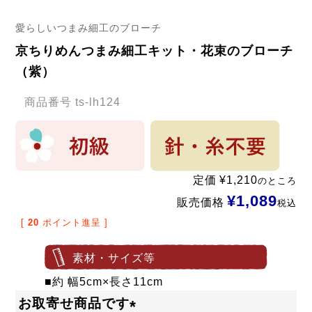
愛らしいつまみ細工のブローチ
京ちりめんつまみ細工キット・花束のブローチ
（紫）
商品番号
ts-lh124
定価
¥
1,210
のところ
¥
1,089
販売価格
税込
[
20
ポイント進呈 ]
素材・サイズ等
■約 幅5cm×長さ11cm
お取寄せ商品です