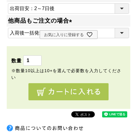
(
必
他商品もご注文の場合
須
(
)
お気に入りに登録する
必
須
)