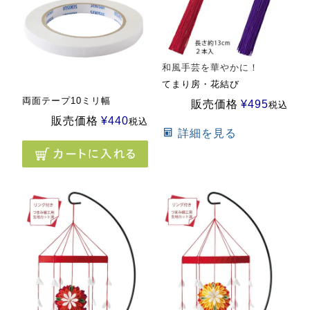
和風手芸を華やかに！
てまり房・花結び
両面テープ10ミリ幅
販売価格
¥
495
税込
販売価格
¥
440
税込
詳細を見る