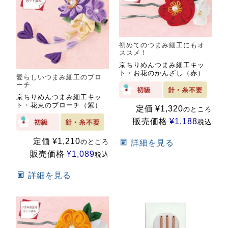
初めてのつまみ細工にもオ
ススメ！
京ちりめんつまみ細工キッ
ト・お花のかんざし（赤）
愛らしいつまみ細工のブロ
ーチ
京ちりめんつまみ細工キッ
ト・花束のブローチ（紫）
定価
¥
1,320
のところ
販売価格
¥
1,188
税込
定価
¥
1,210
のところ
詳細を見る
販売価格
¥
1,089
税込
詳細を見る