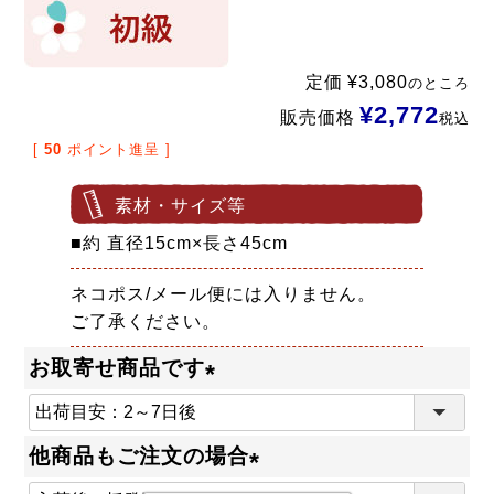
定価
¥
3,080
のところ
¥
2,772
販売価格
税込
[
50
ポイント進呈 ]
素材・サイズ等
■約 直径15cm×長さ45cm
ネコポス/メール便には入りません。
ご了承ください。
お取寄せ商品です
(
必
他商品もご注文の場合
須