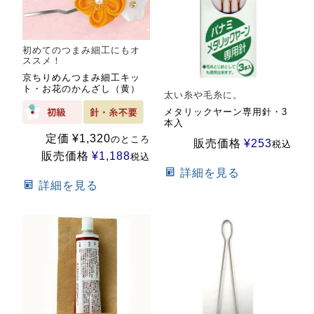
初めてのつまみ細工にもオ
ススメ！
京ちりめんつまみ細工キッ
ト・お花のかんざし（黄）
太い糸や毛糸に。
メタリックヤーン専用針・3
本入
定価
¥
1,320
のところ
販売価格
¥
253
税込
販売価格
¥
1,188
税込
詳細を見る
詳細を見る