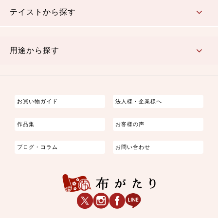
テイストから探す
古典的
かわいい
華やか
モダン
レトロ
ベーシック
しぶい
男柄
おしゃれ
なごみ
洋テイスト
用途から探す
つまみ細工
ゆかた・じんべい
子供の着物
よさこい・舞台衣装
お祭り着
さむえ
エプロン・ホームウェア
ブラウス・シャツ・ワンピース
古ぶくさ
バッグ・ポーチ
インテリア
マスク
お買い物ガイド
法人様・企業様へ
作品集
お客様の声
ブログ・コラム
お問い合わせ