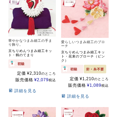
華やかなつまみ細工の手ま
愛らしいつまみ細工のブロ
り飾り。
ーチ
京ちりめんつまみ細工キッ
京ちりめんつまみ細工キッ
ト・鶴のてまり
ト・花束のブローチ（ピン
ク）
定価
¥
2,310
のところ
定価
¥
1,210
のところ
販売価格
¥
2,079
税込
販売価格
¥
1,089
税込
詳細を見る
詳細を見る