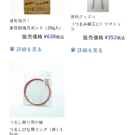
便利グッズ☆
速乾強力！
《つまみ細工に》ツマミッ
多目的強力ボンド（20g入）
コ
販売価格
¥
638
税込
販売価格
¥
352
税込
詳細を見る
詳細を見る
つるし飾り用の輪
つるしびな用リング（赤）1
5cm