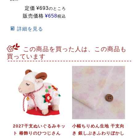
定価
¥
693
のところ
販売価格
¥
658
税込
詳細を見る
この商品を買った人は、この商品も
買っています
2027干支ぬいぐるみキッ
小幅ちりめん生地 干支向
ト 椿飾りのひつじさん
き 銀しぶきふわりぼかし