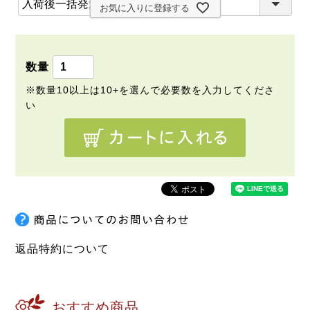
(
)
お気に入りに登録する
必
須
)
返品特約について
おすすめ商品