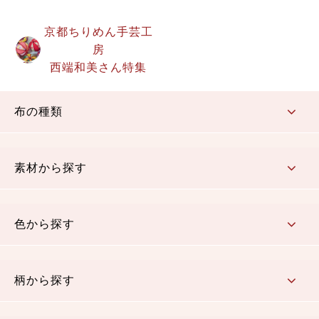
京都ちりめん手芸工
房
西端和美さん特集
布の種類
コットン／もめん生地
ちりめん生地
織物 金襴・裂地
りんず・ジャガード織生地
ポリエステル生地
その他の生地
ちりめんカットロール
リボン
素材から探す
コットン／木綿素材（混紡含む）
ポリエステル素材（混紡含む）
レーヨン素材
シルク素材
麻／リネン（混紡含む）
本掲載生地
色から探す
赤・ピンク
黄色・オレンジ
茶・ベージュ
緑
青・紺
紫
白・アイボリー
黒・グレイ
金・銀
多色使い
リバーシブル
柄から探す
さくら柄
梅柄
和風花柄
洋テイスト花柄
植物柄
伝統柄・古典柄
飛鳥・奈良文様
かすり柄
動物柄
縞・ストライプ
水玉・ドット
チェック・格子
小紋柄
無地