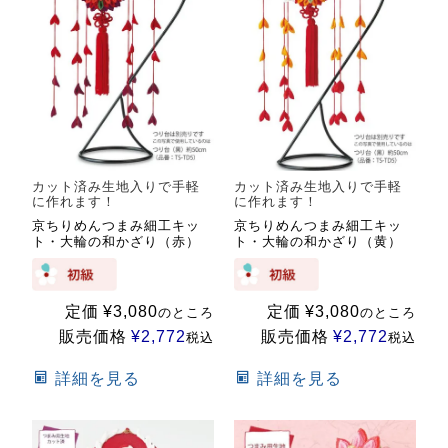
カット済み生地入りで手軽
カット済み生地入りで手軽
に作れます！
に作れます！
京ちりめんつまみ細工キッ
京ちりめんつまみ細工キッ
ト・大輪の和かざり（赤）
ト・大輪の和かざり（黄）
定価
¥
3,080
定価
¥
3,080
のところ
のところ
販売価格
¥
2,772
販売価格
¥
2,772
税込
税込
詳細を見る
詳細を見る