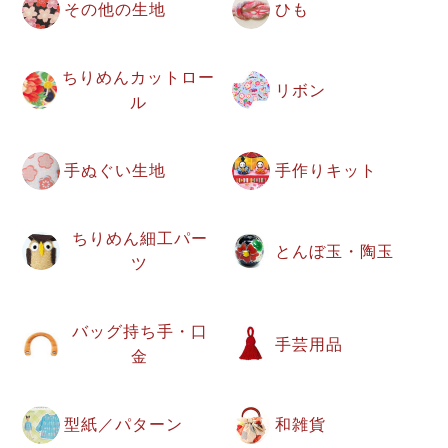
その他の生地
ひも
ちりめんカットロー
リボン
ル
手ぬぐい生地
手作りキット
ちりめん細工パー
とんぼ玉・陶玉
ツ
バッグ持ち手・口
手芸用品
金
型紙／パターン
和雑貨