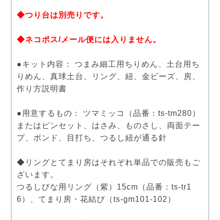
◆つり台は別売りです。
◆ネコポス/メール便には入りません。
●キット内容： つまみ細工用ちりめん、土台用ち
りめん、真球土台、リング、紐、金ビーズ、房、
作り方説明書
●用意するもの： ツマミッコ（品番：ts-tm280）
またはピンセット、はさみ、ものさし、両面テー
プ、ボンド、目打ち、つるし紐が通る針
◆リングとてまり房はそれぞれ単品での販売もご
ざいます。
つるしびな用リング（紫）15cm（品番：ts-tr1
6）、てまり房・花結び（ts-gm101-102）