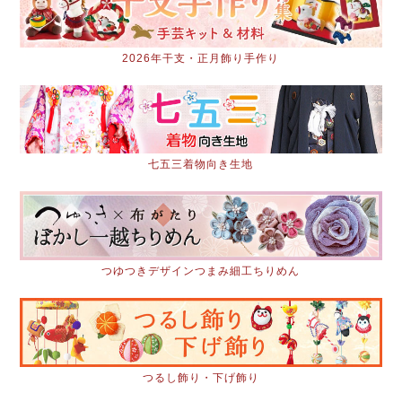
2026年干支・正月飾り手作り
七五三着物向き生地
つゆつきデザインつまみ細工ちりめん
つるし飾り・下げ飾り