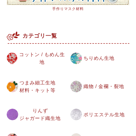
手作りマスク材料
カテゴリ一覧
コットン / もめん生
ちりめん生地
地
つまみ細工生地
織物 / 金襴・裂地
材料・キット等
りんず
ポリエステル生地
ジャガード織生地