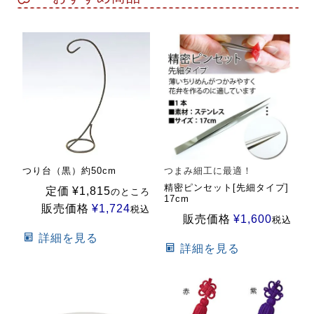
つり台（黒）約50cm
つまみ細工に最適！
精密ピンセット[先細タイプ]
定価
¥
1,815
のところ
17cm
販売価格
¥
1,724
税込
販売価格
¥
1,600
税込
詳細を見る
詳細を見る