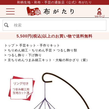
和柄生地・和布・手芸の通販店《公式》布がたり
ME
NU
5,500円(税込)以上のお買い物で送料無料
トップ
手芸キット・手作りキット
ちりめん細工・ちりめん手芸
つるし飾り類
つるし飾り・下げ飾り
京ちりめんつまみ細工キット・大輪の和かざり（紫）