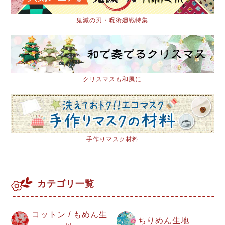
鬼滅の刃・呪術廻戦特集
クリスマスも和風に
手作りマスク材料
カテゴリ一覧
コットン / もめん生
ちりめん生地