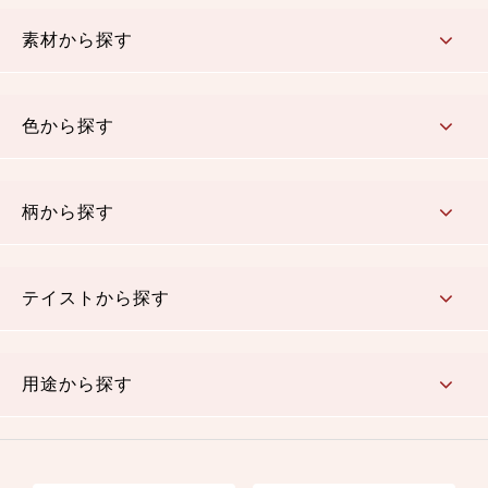
コットン／もめん生地
ちりめん生地
織物 金襴・裂地
りんず・ジャガード織生地
ポリエステル生地
その他の生地
ちりめんカットロール
リボン
素材から探す
コットン／木綿素材（混紡含む）
ポリエステル素材（混紡含む）
レーヨン素材
シルク素材
麻／リネン（混紡含む）
本掲載生地
色から探す
赤・ピンク
黄色・オレンジ
茶・ベージュ
緑
青・紺
紫
白・アイボリー
黒・グレイ
金・銀
多色使い
リバーシブル
柄から探す
さくら柄
梅柄
和風花柄
洋テイスト花柄
植物柄
伝統柄・古典柄
飛鳥・奈良文様
かすり柄
動物柄
縞・ストライプ
水玉・ドット
チェック・格子
小紋柄
無地
テイストから探す
古典的
かわいい
華やか
モダン
レトロ
ベーシック
しぶい
男柄
おしゃれ
なごみ
洋テイスト
用途から探す
つまみ細工
ゆかた・じんべい
子供の着物
よさこい・舞台衣装
お祭り着
さむえ
エプロン・ホームウェア
ブラウス・シャツ・ワンピース
古ぶくさ
バッグ・ポーチ
インテリア
マスク