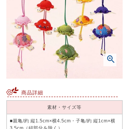
商品詳細
素材・サイズ等
■親亀/約 縦1.5cm×横4.5cm・子亀/約 縦1cm×横
3.5cm（紐部分を除く）