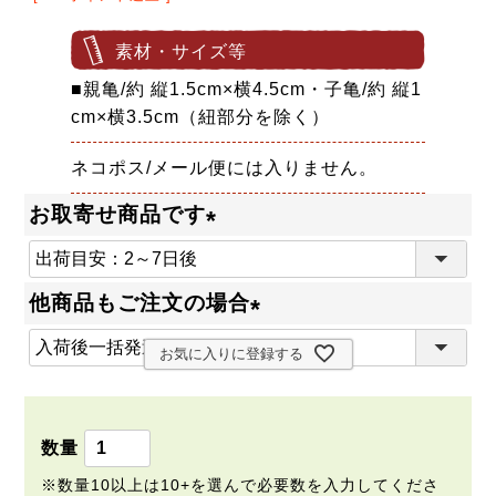
素材・サイズ等
■親亀/約 縦1.5cm×横4.5cm・子亀/約 縦1
cm×横3.5cm（紐部分を除く）
ネコポス/メール便には入りません。
お取寄せ商品です
(
必
他商品もご注文の場合
須
(
)
お気に入りに登録する
必
須
)