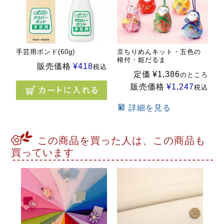
手芸用ボンド(60g)
京ちりめんキット・五色の
根付・姫だるま
販売価格
¥
418
税込
定価
¥
1,386
のところ
販売価格
¥
1,247
税込
詳細を見る
この商品を買った人は、この商品も
買っています