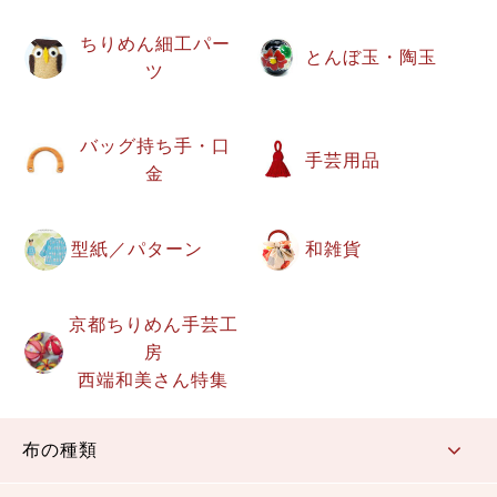
ちりめん細工パー
とんぼ玉・陶玉
ツ
バッグ持ち手・口
手芸用品
金
型紙／パターン
和雑貨
京都ちりめん手芸工
房
西端和美さん特集
布の種類