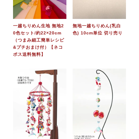
一越ちりめん生地 無地2
無地一越ちりめん(乳白
0色セット/約22×20cm
色) 10cm単位 切り売り
（つまみ細工簡単レシピ
&プチおまけ付）【ネコ
ポス送料無料】