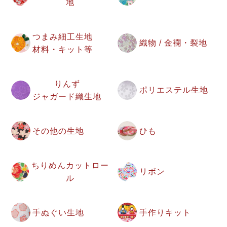
地
つまみ細工生地
織物 / 金襴・裂地
材料・キット等
りんず
ポリエステル生地
ジャガード織生地
その他の生地
ひも
ちりめんカットロー
リボン
ル
手ぬぐい生地
手作りキット