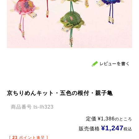
京ちりめんキット・五色の根付・親子亀
商品番号
ts-lh323
定価
¥
1,386
のところ
¥
1,247
販売価格
税込
[
23
ポイント進呈 ]