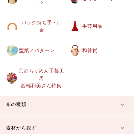
ツ
バッグ持ち手・口
手芸用品
金
型紙／パターン
和雑貨
京都ちりめん手芸工
房
西端和美さん特集
布の種類
コットン／もめん生地
ちりめん生地
織物 金襴・裂地
りんず・ジャガード織生地
ポリエステル生地
その他の生地
ちりめんカットロール
リボン
素材から探す