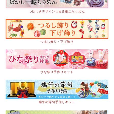
つゆつきデザインつまみ細工ちりめん
つるし飾り・下げ飾り
ひな祭り手作りキット
端午の節句手作りキット