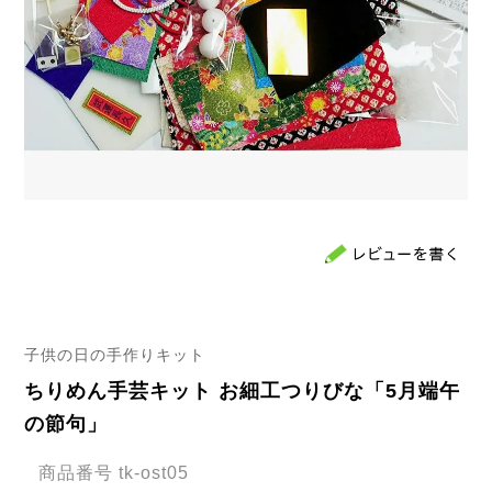
子供の日の手作りキット
ちりめん手芸キット お細工つりびな「5月端午
の節句」
商品番号
tk-ost05