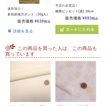
手芸の必需品！
速乾強力！
精密ピンセット[直] 16cm
多目的強力ボンド（20g入）
販売価格
¥
693
税込
販売価格
¥
638
税込
詳細を見る
この商品を買った人は、この商品も
買っています