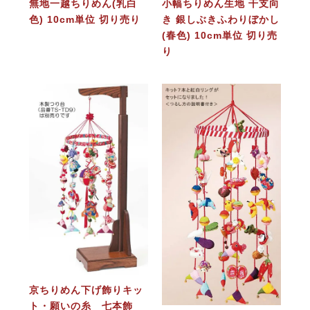
無地一越ちりめん(乳白
小幅ちりめん生地 干支向
色) 10cm単位 切り売り
き 銀しぶきふわりぼかし
(春色) 10cm単位 切り売
り
京ちりめん下げ飾りキッ
ト・願いの糸 七本飾