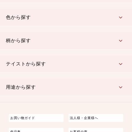
コットン／木綿素材（混紡含む）
ポリエステル素材（混紡含む）
レーヨン素材
シルク素材
麻／リネン（混紡含む）
本掲載生地
色から探す
赤・ピンク
黄色・オレンジ
茶・ベージュ
緑
青・紺
紫
白・アイボリー
黒・グレイ
金・銀
多色使い
リバーシブル
柄から探す
さくら柄
梅柄
和風花柄
洋テイスト花柄
植物柄
伝統柄・古典柄
飛鳥・奈良文様
かすり柄
動物柄
縞・ストライプ
水玉・ドット
チェック・格子
小紋柄
無地
テイストから探す
古典的
かわいい
華やか
モダン
レトロ
ベーシック
しぶい
男柄
おしゃれ
なごみ
洋テイスト
用途から探す
つまみ細工
ゆかた・じんべい
子供の着物
よさこい・舞台衣装
お祭り着
さむえ
エプロン・ホームウェア
ブラウス・シャツ・ワンピース
古ぶくさ
バッグ・ポーチ
インテリア
マスク
お買い物ガイド
法人様・企業様へ
作品集
お客様の声