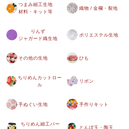
つまみ細工生地
織物 / 金襴・裂地
材料・キット等
りんず
ポリエステル生地
ジャガード織生地
その他の生地
ひも
ちりめんカットロー
リボン
ル
手ぬぐい生地
手作りキット
ちりめん細工パー
とんぼ玉・陶玉