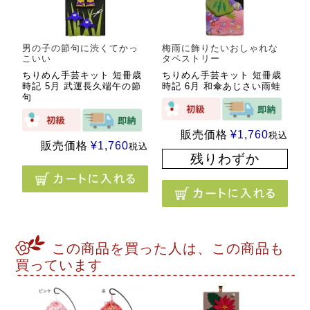
男の子の節句に渋くてかっ
梅雨に飾りたいおしゃれな
こいい
タペストリー
ちりめん手芸キット 短冊歳
ちりめん手芸キット 短冊歳
時記 5月 武運長久端午の節
時記 6月 和傘あじさい雨蛙
句
販売価格
¥
1,760
税込
販売価格
¥
1,760
税込
残りわずか
この商品を買った人は、この商品も
買っています