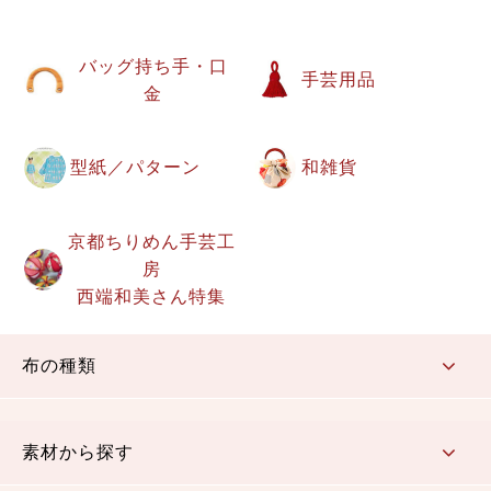
バッグ持ち手・口
手芸用品
金
型紙／パターン
和雑貨
京都ちりめん手芸工
房
西端和美さん特集
布の種類
コットン／もめん生地
ちりめん生地
織物 金襴・裂地
りんず・ジャガード織生地
ポリエステル生地
その他の生地
ちりめんカットロール
リボン
素材から探す