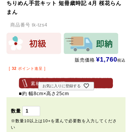
ちりめん手芸キット 短冊歳時記 4月 桜花らん
まん
商品番号
tk-tzs4
¥
1,760
販売価格
税込
[
32
ポイント進呈 ]
素材・サイズ等
お気に入りに登録する
■約 幅8cm×高さ25cm