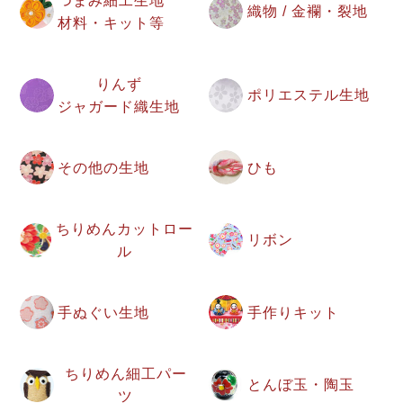
つまみ細工生地
織物 / 金襴・裂地
材料・キット等
りんず
ポリエステル生地
ジャガード織生地
その他の生地
ひも
ちりめんカットロー
リボン
ル
手ぬぐい生地
手作りキット
ちりめん細工パー
とんぼ玉・陶玉
ツ