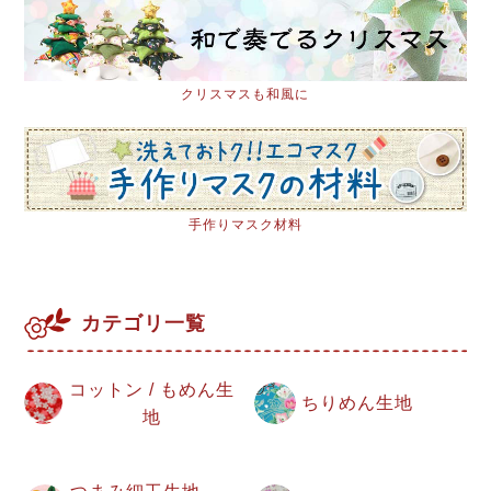
クリスマスも和風に
手作りマスク材料
カテゴリ一覧
コットン / もめん生
ちりめん生地
地