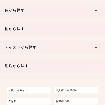
コットン／木綿素材（混紡含む）
ポリエステル素材（混紡含む）
レーヨン素材
シルク素材
麻／リネン（混紡含む）
本掲載生地
色から探す
赤・ピンク
黄色・オレンジ
茶・ベージュ
緑
青・紺
紫
白・アイボリー
黒・グレイ
金・銀
多色使い
リバーシブル
柄から探す
さくら柄
梅柄
和風花柄
洋テイスト花柄
植物柄
伝統柄・古典柄
飛鳥・奈良文様
かすり柄
動物柄
縞・ストライプ
水玉・ドット
チェック・格子
小紋柄
無地
テイストから探す
古典的
かわいい
華やか
モダン
レトロ
ベーシック
しぶい
男柄
おしゃれ
なごみ
洋テイスト
用途から探す
つまみ細工
ゆかた・じんべい
子供の着物
よさこい・舞台衣装
お祭り着
さむえ
エプロン・ホームウェア
ブラウス・シャツ・ワンピース
古ぶくさ
バッグ・ポーチ
インテリア
マスク
お買い物ガイド
法人様・企業様へ
作品集
お客様の声