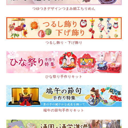
つゆつきデザインつまみ細工ちりめん
つるし飾り・下げ飾り
ひな祭り手作りキット
端午の節句手作りキット