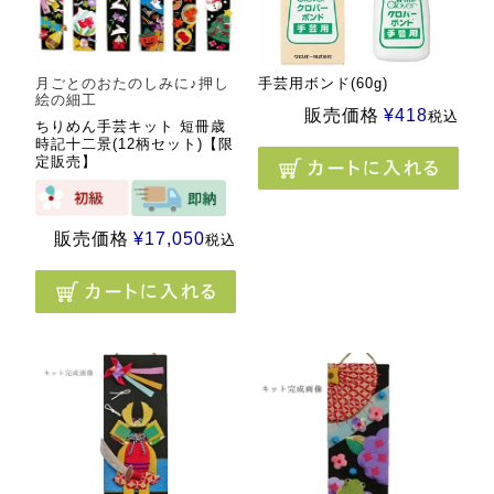
月ごとのおたのしみに♪押し
手芸用ボンド(60g)
絵の細工
販売価格
¥
418
税込
ちりめん手芸キット 短冊歳
時記十二景(12柄セット)【限
定販売】
販売価格
¥
17,050
税込