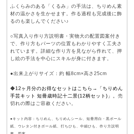
ふくらみのある「くるみ」の手法は、ちりめん素
材の温かさを生かせます。作る過程も完成後に飾
るのも楽しんでください♪
○写真入り作り方説明書・実物大の配置図案付き
で、作り方もパーツの位置もわかりやすく工夫さ
れています。詳細な作り方を見ながら作れて、押
し絵の手法を中心にスキルが身に付きます。
●出来上がりサイズ：約 幅8cm×高さ25cm
◆
12ヶ月分のお得なセットはこちら→「ちりめん
手芸キット 短冊歳時記十二景(12柄セット)」。
売
切れの際はご容赦ください。
●キット内容：ちりめん、ちりめんシール、短冊用白・黒ボール
紙、ウレタン付きボール紙、打ちひも、中細ひも、作り方説明
書、図案