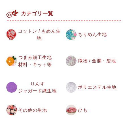
カテゴリ一覧
コットン / もめん生
ちりめん生地
地
つまみ細工生地
織物 / 金襴・裂地
材料・キット等
りんず
ポリエステル生地
ジャガード織生地
その他の生地
ひも