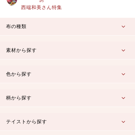
西端和美さん特集
布の種類
コットン／もめん生地
ちりめん生地
織物 金襴・裂地
りんず・ジャガード織生地
ポリエステル生地
その他の生地
ちりめんカットロール
リボン
素材から探す
コットン／木綿素材（混紡含む）
ポリエステル素材（混紡含む）
レーヨン素材
シルク素材
麻／リネン（混紡含む）
本掲載生地
色から探す
赤・ピンク
黄色・オレンジ
茶・ベージュ
緑
青・紺
紫
白・アイボリー
黒・グレイ
金・銀
多色使い
リバーシブル
柄から探す
さくら柄
梅柄
和風花柄
洋テイスト花柄
植物柄
伝統柄・古典柄
飛鳥・奈良文様
かすり柄
動物柄
縞・ストライプ
水玉・ドット
チェック・格子
小紋柄
無地
テイストから探す