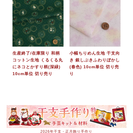
生産終了/在庫限り 和柄
小幅ちりめん生地 干支向
コットン生地 くるくる丸
き 銀しぶきふわりぼかし
にネコとかすり柄(深緑)
(春色) 10cm単位 切り売
10cm単位 切り売り
り
2026年干支・正月飾り手作り