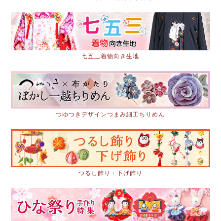
七五三着物向き生地
つゆつきデザインつまみ細工ちりめん
つるし飾り・下げ飾り