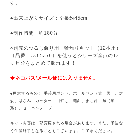
す。
●出来上がりサイズ：全長約45cm
●制作時間：約180分
○別売のつるし飾り用 輪飾りキット（12本用）
（品番：CO-5376）を使うとシリーズ全点の12
ヶ月分をまとめて飾れます！
◆
ネコポス/メール便には入りません。
●用意するもの： 手芸用ボンド、ボールペン（赤、黒）、定
規、はさみ、カッター、目打ち、縫針、まち針、糸（緑
系）、セロハンテープ
キット内容は一部変更される場合があります。また、予告な
く生産終了となることもございます。ご了承ください。