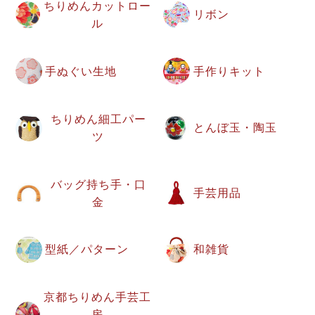
ちりめんカットロー
リボン
ル
手ぬぐい生地
手作りキット
ちりめん細工パー
とんぼ玉・陶玉
ツ
バッグ持ち手・口
手芸用品
金
型紙／パターン
和雑貨
京都ちりめん手芸工
房