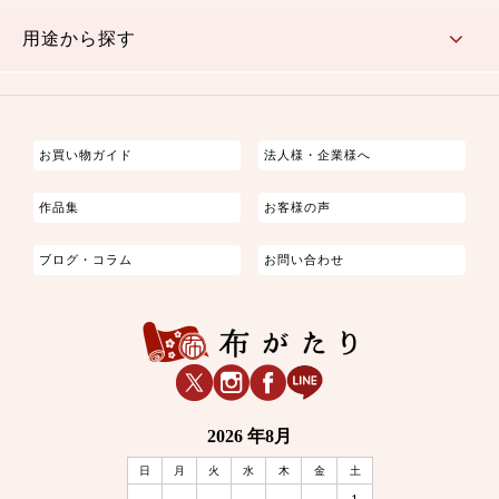
古典的
かわいい
華やか
モダン
レトロ
ベーシック
しぶい
男柄
おしゃれ
なごみ
洋テイスト
用途から探す
つまみ細工
ゆかた・じんべい
子供の着物
よさこい・舞台衣装
お祭り着
さむえ
エプロン・ホームウェア
ブラウス・シャツ・ワンピース
古ぶくさ
バッグ・ポーチ
インテリア
マスク
お買い物ガイド
法人様・企業様へ
作品集
お客様の声
ブログ・コラム
お問い合わせ