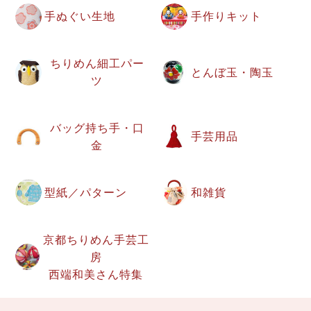
手ぬぐい生地
手作りキット
ちりめん細工パー
とんぼ玉・陶玉
ツ
バッグ持ち手・口
手芸用品
金
型紙／パターン
和雑貨
京都ちりめん手芸工
房
西端和美さん特集