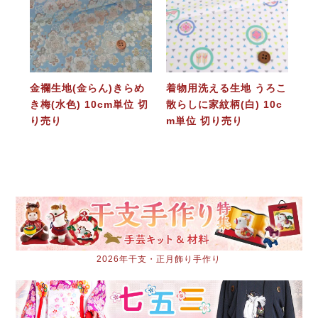
金襴生地(金らん)きらめ
着物用洗える生地 うろこ
き梅(水色) 10cm単位 切
散らしに家紋柄(白) 10c
り売り
m単位 切り売り
2026年干支・正月飾り手作り