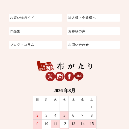
つまみ細工
ゆかた・じんべい
子供の着物
よさこい・舞台衣装
お祭り着
さむえ
エプロン・ホームウェア
ブラウス・シャツ・ワンピース
古ぶくさ
バッグ・ポーチ
インテリア
マスク
お買い物ガイド
法人様・企業様へ
作品集
お客様の声
ブログ・コラム
お問い合わせ