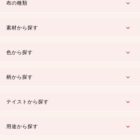
布の種類
コットン／もめん生地
ちりめん生地
織物 金襴・裂地
りんず・ジャガード織生地
ポリエステル生地
その他の生地
ちりめんカットロール
リボン
素材から探す
コットン／木綿素材（混紡含む）
ポリエステル素材（混紡含む）
レーヨン素材
シルク素材
麻／リネン（混紡含む）
本掲載生地
色から探す
赤・ピンク
黄色・オレンジ
茶・ベージュ
緑
青・紺
紫
白・アイボリー
黒・グレイ
金・銀
多色使い
リバーシブル
柄から探す
さくら柄
梅柄
和風花柄
洋テイスト花柄
植物柄
伝統柄・古典柄
飛鳥・奈良文様
かすり柄
動物柄
縞・ストライプ
水玉・ドット
チェック・格子
小紋柄
無地
テイストから探す
古典的
かわいい
華やか
モダン
レトロ
ベーシック
しぶい
男柄
おしゃれ
なごみ
洋テイスト
用途から探す