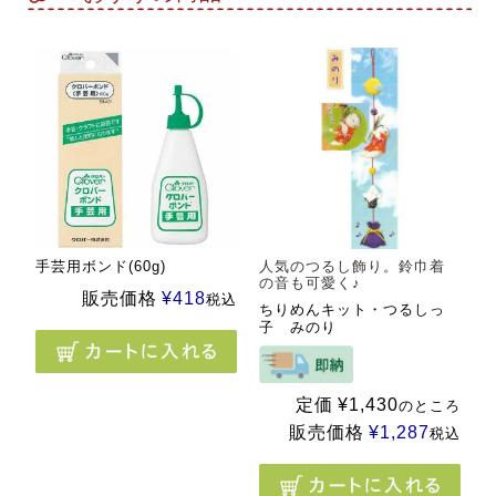
手芸用ボンド(60g)
人気のつるし飾り。鈴巾着
の音も可愛く♪
販売価格
¥
418
税込
ちりめんキット・つるしっ
子 みのり
定価
¥
1,430
のところ
販売価格
¥
1,287
税込