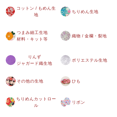
コットン / もめん生
ちりめん生地
地
つまみ細工生地
織物 / 金襴・裂地
材料・キット等
りんず
ポリエステル生地
ジャガード織生地
その他の生地
ひも
ちりめんカットロー
リボン
ル