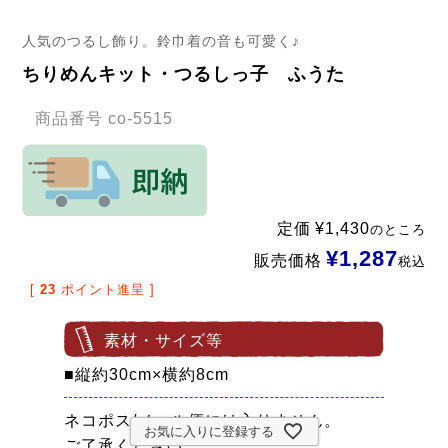
人気のつるし飾り。鈴巾着の音も可愛く♪
ちりめんキット・つるしっ子 ふうた
商品番号
co-5515
定価
¥
1,430
のところ
¥
1,287
販売価格
税込
[
23
ポイント進呈 ]
素材・サイズ等
■縦約30cm×横約8cm
ネコポス/メール便には入りません。
お気に入りに登録する
ご了承ください。