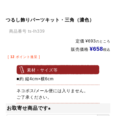
つるし飾りパーツキット・三角（濃色）
商品番号
ts-lh339
定価
¥
693
のところ
¥
658
販売価格
税込
[
12
ポイント進呈 ]
素材・サイズ等
■約 縦4cm×横6cm
ネコポス/メール便には入りません。
ご了承ください。
お取寄せ商品です