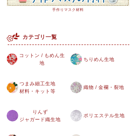
手作りマスク材料
カテゴリ一覧
コットン / もめん生
ちりめん生地
地
つまみ細工生地
織物 / 金襴・裂地
材料・キット等
りんず
ポリエステル生地
ジャガード織生地