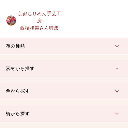
京都ちりめん手芸工
房
西端和美さん特集
布の種類
コットン／もめん生地
ちりめん生地
織物 金襴・裂地
りんず・ジャガード織生地
ポリエステル生地
その他の生地
ちりめんカットロール
リボン
素材から探す
コットン／木綿素材（混紡含む）
ポリエステル素材（混紡含む）
レーヨン素材
シルク素材
麻／リネン（混紡含む）
本掲載生地
色から探す
赤・ピンク
黄色・オレンジ
茶・ベージュ
緑
青・紺
紫
白・アイボリー
黒・グレイ
金・銀
多色使い
リバーシブル
柄から探す