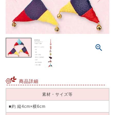
商品詳細
素材・サイズ等
■約 縦4cm×横6cm