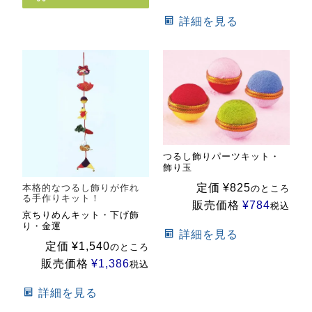
詳細を見る
つるし飾りパーツキット・
飾り玉
定価
¥
825
本格的なつるし飾りが作れ
のところ
る手作りキット！
販売価格
¥
784
税込
京ちりめんキット・下げ飾
り・金運
詳細を見る
定価
¥
1,540
のところ
販売価格
¥
1,386
税込
詳細を見る