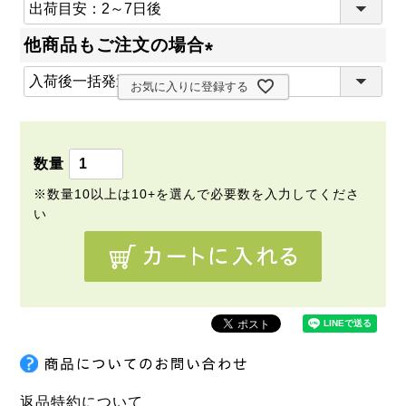
(
必
他商品もご注文の場合
須
(
)
お気に入りに登録する
必
須
)
返品特約について