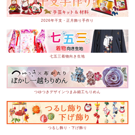
2026年干支・正月飾り手作り
七五三着物向き生地
つゆつきデザインつまみ細工ちりめん
つるし飾り・下げ飾り