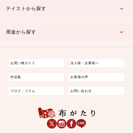
さくら柄
梅柄
和風花柄
洋テイスト花柄
植物柄
伝統柄・古典柄
飛鳥・奈良文様
かすり柄
動物柄
縞・ストライプ
水玉・ドット
チェック・格子
小紋柄
無地
テイストから探す
古典的
かわいい
華やか
モダン
レトロ
ベーシック
しぶい
男柄
おしゃれ
なごみ
洋テイスト
用途から探す
つまみ細工
ゆかた・じんべい
子供の着物
よさこい・舞台衣装
お祭り着
さむえ
エプロン・ホームウェア
ブラウス・シャツ・ワンピース
古ぶくさ
バッグ・ポーチ
インテリア
マスク
お買い物ガイド
法人様・企業様へ
作品集
お客様の声
ブログ・コラム
お問い合わせ