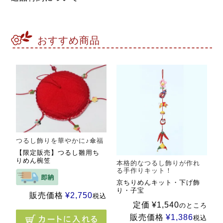
おすすめ商品
つるし飾りを華やかに♪傘福
【限定販売】つるし雛用ち
りめん椀笠
本格的なつるし飾りが作れ
る手作りキット！
京ちりめんキット・下げ飾
り・子宝
販売価格
¥
2,750
税込
定価
¥
1,540
のところ
販売価格
¥
1,386
税込