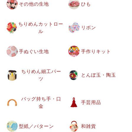
その他の生地
ひも
ちりめんカットロー
リボン
ル
手ぬぐい生地
手作りキット
ちりめん細工パー
とんぼ玉・陶玉
ツ
バッグ持ち手・口
手芸用品
金
型紙／パターン
和雑貨