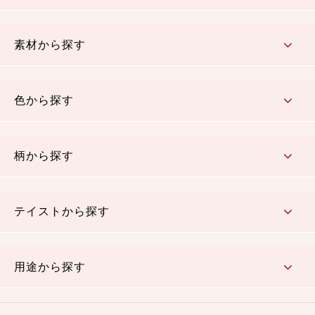
コットン／もめん生地
ちりめん生地
織物 金襴・裂地
りんず・ジャガード織生地
ポリエステル生地
その他の生地
ちりめんカットロール
リボン
素材から探す
コットン／木綿素材（混紡含む）
ポリエステル素材（混紡含む）
レーヨン素材
シルク素材
麻／リネン（混紡含む）
本掲載生地
色から探す
赤・ピンク
黄色・オレンジ
茶・ベージュ
緑
青・紺
紫
白・アイボリー
黒・グレイ
金・銀
多色使い
リバーシブル
柄から探す
さくら柄
梅柄
和風花柄
洋テイスト花柄
植物柄
伝統柄・古典柄
飛鳥・奈良文様
かすり柄
動物柄
縞・ストライプ
水玉・ドット
チェック・格子
小紋柄
無地
テイストから探す
古典的
かわいい
華やか
モダン
レトロ
ベーシック
しぶい
男柄
おしゃれ
なごみ
洋テイスト
用途から探す
つまみ細工
ゆかた・じんべい
子供の着物
よさこい・舞台衣装
お祭り着
さむえ
エプロン・ホームウェア
ブラウス・シャツ・ワンピース
古ぶくさ
バッグ・ポーチ
インテリア
マスク