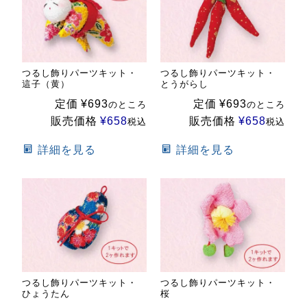
つるし飾りパーツキット・
つるし飾りパーツキット・
這子（黄）
とうがらし
定価
¥
693
定価
¥
693
のところ
のところ
販売価格
¥
658
販売価格
¥
658
税込
税込
詳細を見る
詳細を見る
つるし飾りパーツキット・
つるし飾りパーツキット・
ひょうたん
桜