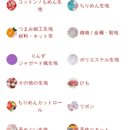
コットン / もめん生
ちりめん生地
地
つまみ細工生地
織物 / 金襴・裂地
材料・キット等
りんず
ポリエステル生地
ジャガード織生地
その他の生地
ひも
ちりめんカットロー
リボン
ル
手ぬぐい生地
手作りキット