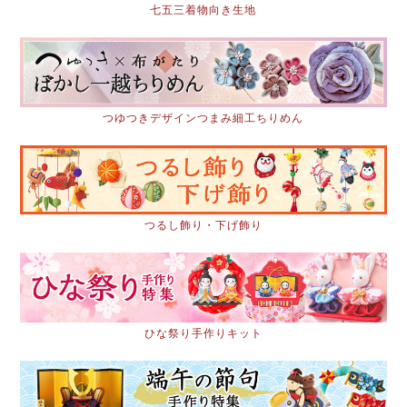
七五三着物向き生地
つゆつきデザインつまみ細工ちりめん
つるし飾り・下げ飾り
ひな祭り手作りキット