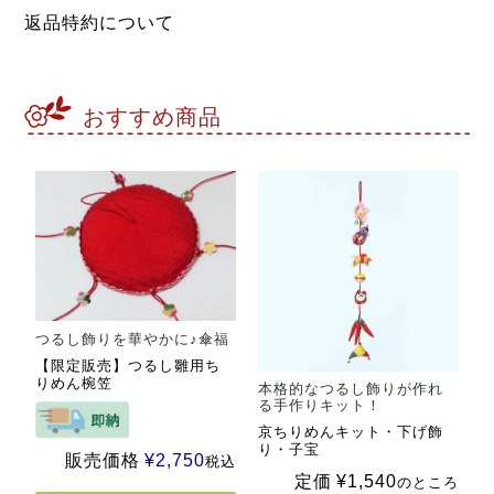
返品特約について
おすすめ商品
つるし飾りを華やかに♪傘福
【限定販売】つるし雛用ち
りめん椀笠
本格的なつるし飾りが作れ
る手作りキット！
京ちりめんキット・下げ飾
り・子宝
販売価格
¥
2,750
税込
定価
¥
1,540
のところ