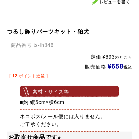
つるし飾りパーツキット・狛犬
商品番号
ts-lh346
定価
¥
693
のところ
¥
658
販売価格
税込
[
12
ポイント進呈 ]
素材・サイズ等
■約 縦5cm×横6cm
ネコポス/メール便には入りません。
ご了承ください。
お取寄せ商品です