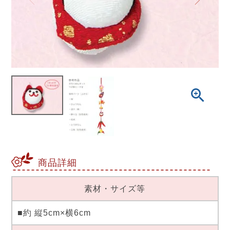
商品詳細
素材・サイズ等
■約 縦5cm×横6cm