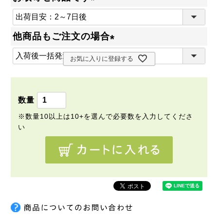
(
必
他商品もご注文の場合
須
(
)
お気に入りに登録する
必
須
)