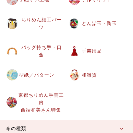
ちりめん細工パー
とんぼ玉・陶玉
ツ
バッグ持ち手・口
手芸用品
金
型紙／パターン
和雑貨
京都ちりめん手芸工
房
西端和美さん特集
布の種類