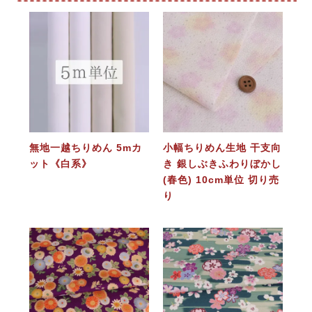
無地一越ちりめん 5mカ
小幅ちりめん生地 干支向
ット《白系》
き 銀しぶきふわりぼかし
(春色) 10cm単位 切り売
り