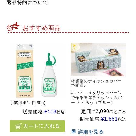
返品特約について
おすすめ商品
縁起物のティッシュカバー
で開運♪
キット・メタリックヤーン
で作る開運ティッシュカバ
ー ふくろう（ブルー）
手芸用ボンド(60g)
定価
¥
2,090
販売価格
¥
418
のところ
税込
販売価格
¥
1,881
税込
詳細を見る