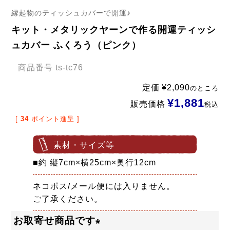
縁起物のティッシュカバーで開運♪
キット・メタリックヤーンで作る開運ティッシ
ュカバー ふくろう（ピンク）
商品番号
ts-tc76
定価
¥
2,090
のところ
¥
1,881
販売価格
税込
[
34
ポイント進呈 ]
素材・サイズ等
■約 縦7cm×横25cm×奥行12cm
ネコポス/メール便には入りません。
ご了承ください。
お取寄せ商品です