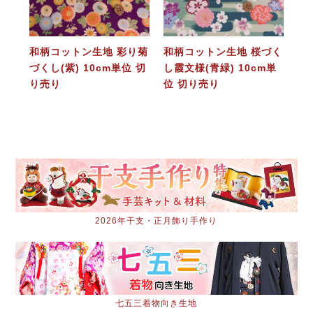
和柄コットン生地 彩り菊
和柄コットン生地 桜づく
づくし(紫) 10cm単位 切
し霞文様(青緑) 10cm単
り売り
位 切り売り
2026年干支・正月飾り手作り
七五三着物向き生地