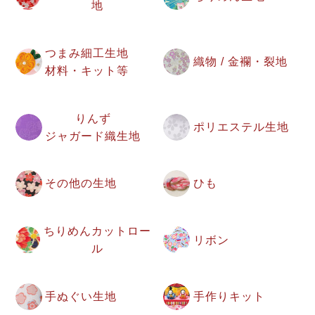
地
つまみ細工生地
織物 / 金襴・裂地
材料・キット等
りんず
ポリエステル生地
ジャガード織生地
その他の生地
ひも
ちりめんカットロー
リボン
ル
手ぬぐい生地
手作りキット