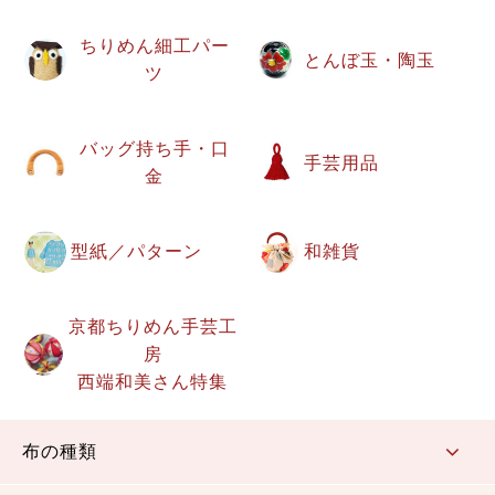
ちりめん細工パー
とんぼ玉・陶玉
ツ
バッグ持ち手・口
手芸用品
金
型紙／パターン
和雑貨
京都ちりめん手芸工
房
西端和美さん特集
布の種類