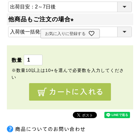
(
必
他商品もご注文の場合
須
(
)
お気に入りに登録する
必
須
)