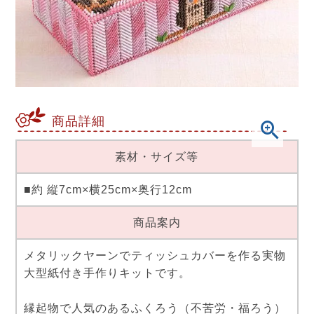
商品詳細
素材・サイズ等
■約 縦7cm×横25cm×奥行12cm
商品案内
メタリックヤーンでティッシュカバーを作る実物
大型紙付き手作りキットです。
縁起物で人気のあるふくろう（不苦労・福ろう）