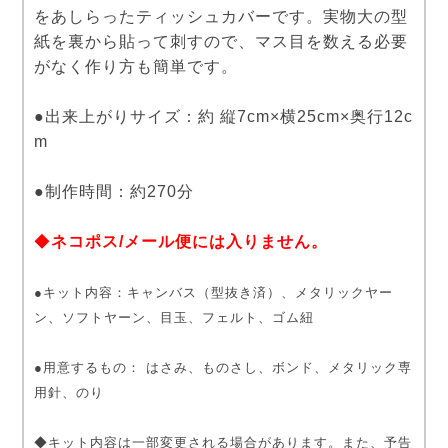
をあしらったティッシュカバーです。実物大の型
紙を裏から貼って刺すので、マス目を数える必要
がなく作り方も簡単です。
●出来上がりサイズ：約 縦7cm×横25cm×奥行12c
m
●制作時間：約270分
◆
ネコポス/メール便には入りません。
●キット内容：キャンバス（型抜き済）、メタリックヤー
ン、ソフトヤーン、目玉、フェルト、ゴム紐
●用意するもの： はさみ、ものさし、ボンド、メタリック専
用針、のり
◆キット内容は一部変更される場合があります。また、予告