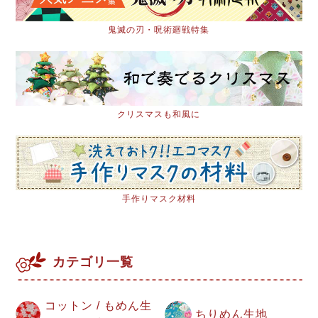
鬼滅の刃・呪術廻戦特集
クリスマスも和風に
手作りマスク材料
カテゴリ一覧
コットン / もめん生
ちりめん生地