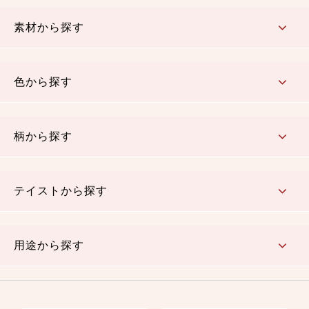
コットン／もめん生地
ちりめん生地
織物 金襴・裂地
りんず・ジャガード織生地
ポリエステル生地
その他の生地
ちりめんカットロール
リボン
素材から探す
コットン／木綿素材（混紡含む）
ポリエステル素材（混紡含む）
レーヨン素材
シルク素材
麻／リネン（混紡含む）
本掲載生地
色から探す
赤・ピンク
黄色・オレンジ
茶・ベージュ
緑
青・紺
紫
白・アイボリー
黒・グレイ
金・銀
多色使い
リバーシブル
柄から探す
さくら柄
梅柄
和風花柄
洋テイスト花柄
植物柄
伝統柄・古典柄
飛鳥・奈良文様
かすり柄
動物柄
縞・ストライプ
水玉・ドット
チェック・格子
小紋柄
無地
テイストから探す
古典的
かわいい
華やか
モダン
レトロ
ベーシック
しぶい
男柄
おしゃれ
なごみ
洋テイスト
用途から探す
つまみ細工
ゆかた・じんべい
子供の着物
よさこい・舞台衣装
お祭り着
さむえ
エプロン・ホームウェア
ブラウス・シャツ・ワンピース
古ぶくさ
バッグ・ポーチ
インテリア
マスク