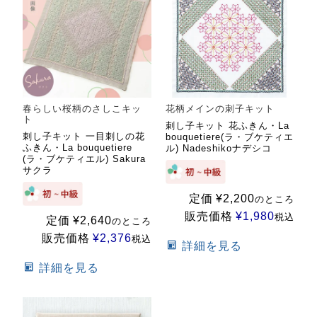
春らしい桜柄のさしこキッ
花柄メインの刺子キット
ト
刺し子キット 花ふきん・La
刺し子キット 一目刺しの花
bouquetiere(ラ・ブケティエ
ふきん・La bouquetiere
ル) Nadeshikoナデシコ
(ラ・ブケティエル) Sakura
サクラ
定価
¥
2,200
のところ
販売価格
¥
1,980
税込
定価
¥
2,640
のところ
販売価格
¥
2,376
税込
詳細を見る
詳細を見る