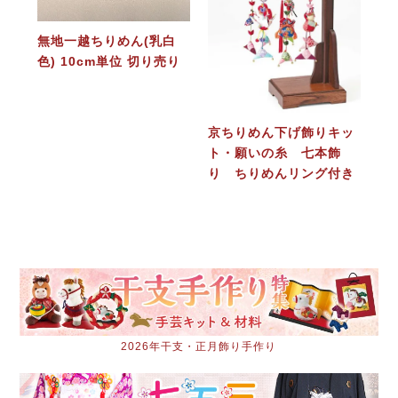
無地一越ちりめん(乳白
色) 10cm単位 切り売り
京ちりめん下げ飾りキッ
ト・願いの糸 七本飾
り ちりめんリング付き
2026年干支・正月飾り手作り