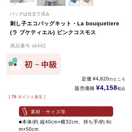
バッグは仕立て済み
刺し子エコバッグキット・La bouquetiere
(ラ ブケティエル) ピンクコスモス
商品番号
sk442
定価
¥
4,620
のところ
¥
4,158
販売価格
税込
[
76
ポイント進呈 ]
素材・サイズ等
■本体/約 縦40cm×横32cm、持ち手/約 6c
m×50cm