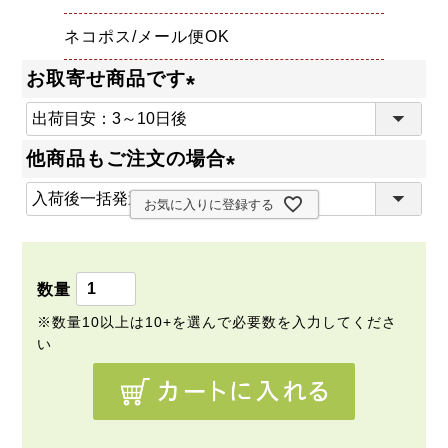
ネコポス/メール便OK
お取寄せ商品です
(
必
他商品もご注文の場合
須
(
)
お気に入りに登録する
必
須
)