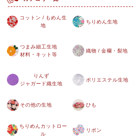
コットン / もめん生
ちりめん生地
地
つまみ細工生地
織物 / 金襴・裂地
材料・キット等
りんず
ポリエステル生地
ジャガード織生地
その他の生地
ひも
ちりめんカットロー
リボン
ル