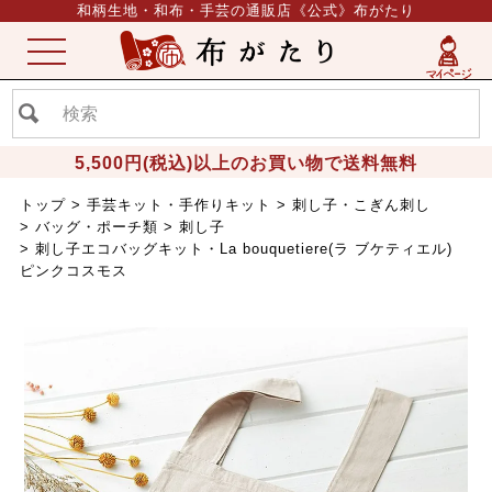
和柄生地・和布・手芸の通販店《公式》布がたり
ME
NU
5,500円(税込)以上のお買い物で送料無料
トップ
手芸キット・手作りキット
刺し子・こぎん刺し
バッグ・ポーチ類
刺し子
刺し子エコバッグキット・La bouquetiere(ラ ブケティエル)
ピンクコスモス