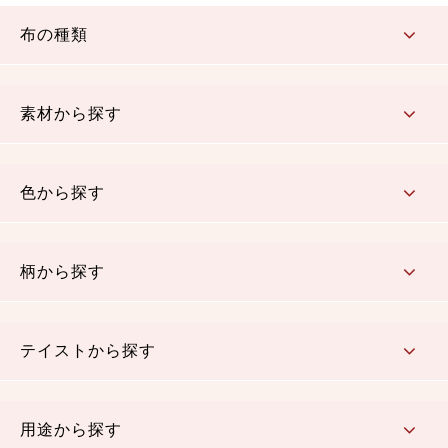
布の種類
コットン／もめん生地
ちりめん生地
織物 金襴・裂地
りんず・ジャガード織生地
ポリエステル生地
その他の生地
ちりめんカットロール
リボン
素材から探す
コットン／木綿素材（混紡含む）
ポリエステル素材（混紡含む）
レーヨン素材
シルク素材
麻／リネン（混紡含む）
本掲載生地
色から探す
赤・ピンク
黄色・オレンジ
茶・ベージュ
緑
青・紺
紫
白・アイボリー
黒・グレイ
金・銀
多色使い
リバーシブル
柄から探す
さくら柄
梅柄
和風花柄
洋テイスト花柄
植物柄
伝統柄・古典柄
飛鳥・奈良文様
かすり柄
動物柄
縞・ストライプ
水玉・ドット
チェック・格子
小紋柄
無地
テイストから探す
古典的
かわいい
華やか
モダン
レトロ
ベーシック
しぶい
男柄
おしゃれ
なごみ
洋テイスト
用途から探す