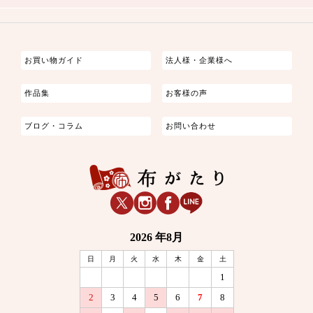
つまみ細工
ゆかた・じんべい
子供の着物
よさこい・舞台衣装
お祭り着
さむえ
エプロン・ホームウェア
ブラウス・シャツ・ワンピース
古ぶくさ
バッグ・ポーチ
インテリア
マスク
お買い物ガイド
法人様・企業様へ
作品集
お客様の声
ブログ・コラム
お問い合わせ