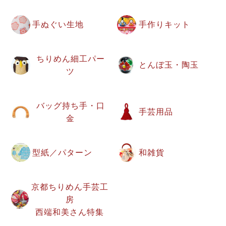
手ぬぐい生地
手作りキット
ちりめん細工パー
とんぼ玉・陶玉
ツ
バッグ持ち手・口
手芸用品
金
型紙／パターン
和雑貨
京都ちりめん手芸工
房
西端和美さん特集