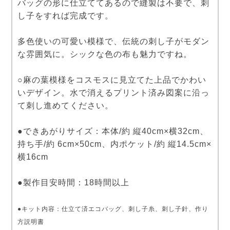
バッグの形に仕立ててあるので縫製は不要で、刺
し子をすれば完成です。
多色使いの可愛い模様で、伝統の刺し子がモダン
な雰囲気に。シックな色の布も魅力ですね。
○麻の葉模様をコスモスに見立てた上品でかわい
いデザイン。水で消えるプリント済み図案に沿っ
て刺し進めてください。
●できあがりサイズ：本体/約 縦40cm×横32cm、
持ち手/約 6cm×50cm、内ポケット/約 縦14.5cm×
横16cm
●製作目安時間：18時間以上
●キット内容：仕立て済エコバッグ、刺し子糸、刺し子針、作り
方説明書