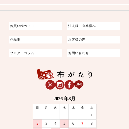
つまみ細工
ゆかた・じんべい
子供の着物
よさこい・舞台衣装
お祭り着
さむえ
エプロン・ホームウェア
ブラウス・シャツ・ワンピース
古ぶくさ
バッグ・ポーチ
インテリア
マスク
お買い物ガイド
法人様・企業様へ
作品集
お客様の声
ブログ・コラム
お問い合わせ