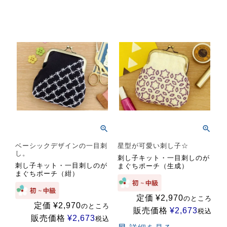
ベーシックデザインの一目刺
星型が可愛い刺し子☆
し。
刺し子キット・一目刺しのが
刺し子キット・一目刺しのが
まぐちポーチ（生成）
まぐちポーチ（紺）
定価
¥
2,970
のところ
定価
¥
2,970
のところ
販売価格
¥
2,673
税込
販売価格
¥
2,673
税込