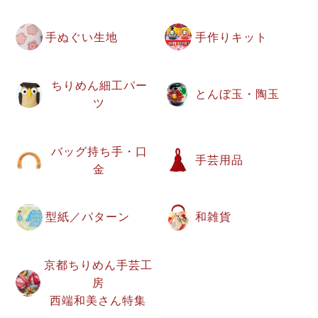
手ぬぐい生地
手作りキット
ちりめん細工パー
とんぼ玉・陶玉
ツ
バッグ持ち手・口
手芸用品
金
型紙／パターン
和雑貨
京都ちりめん手芸工
房
西端和美さん特集