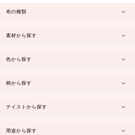
布の種類
コットン／もめん生地
ちりめん生地
織物 金襴・裂地
りんず・ジャガード織生地
ポリエステル生地
その他の生地
ちりめんカットロール
リボン
素材から探す
コットン／木綿素材（混紡含む）
ポリエステル素材（混紡含む）
レーヨン素材
シルク素材
麻／リネン（混紡含む）
本掲載生地
色から探す
赤・ピンク
黄色・オレンジ
茶・ベージュ
緑
青・紺
紫
白・アイボリー
黒・グレイ
金・銀
多色使い
リバーシブル
柄から探す
さくら柄
梅柄
和風花柄
洋テイスト花柄
植物柄
伝統柄・古典柄
飛鳥・奈良文様
かすり柄
動物柄
縞・ストライプ
水玉・ドット
チェック・格子
小紋柄
無地
テイストから探す
古典的
かわいい
華やか
モダン
レトロ
ベーシック
しぶい
男柄
おしゃれ
なごみ
洋テイスト
用途から探す