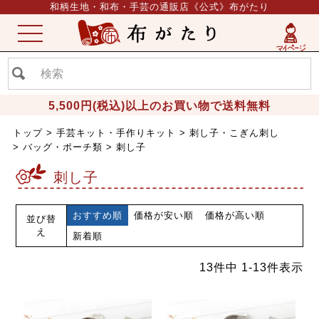
和柄生地・和布・手芸の通販店《公式》布がたり
ME
NU
5,500円(税込)以上のお買い物で送料無料
トップ
手芸キット・手作りキット
刺し子・こぎん刺し
バッグ・ポーチ類
刺し子
刺し子
おすすめ順
価格が安い順
価格が高い順
並び替
え
新着順
13
件中
1
-
13
件表示