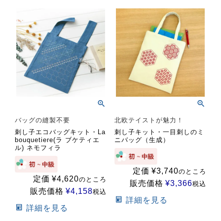
バッグの縫製不要
北欧テイストが魅力！
刺し子エコバッグキット・La
刺し子キット・一目刺しのミ
bouquetiere(ラ ブケティエ
ニバッグ（生成）
ル) ネモフィラ
定価
¥
3,740
のところ
定価
¥
4,620
のところ
販売価格
¥
3,366
税込
販売価格
¥
4,158
税込
詳細を見る
詳細を見る