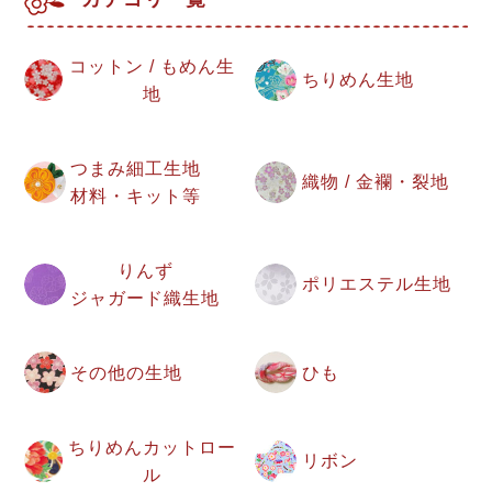
コットン / もめん生
ちりめん生地
地
つまみ細工生地
織物 / 金襴・裂地
材料・キット等
りんず
ポリエステル生地
ジャガード織生地
その他の生地
ひも
ちりめんカットロー
リボン
ル