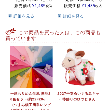
販売価格
¥
1,485
販売価格
¥
1,485
税込
税込
詳細を見る
詳細を見る
この商品を買った人は、この商品も
買っています
一越ちりめん生地 無地2
2027干支ぬいぐるみキッ
0色セット/約22×20cm
ト 椿飾りのひつじさん
（つまみ細工簡単レシピ