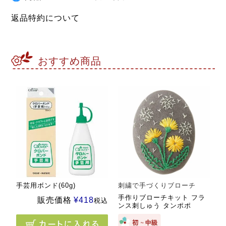
返品特約について
おすすめ商品
手芸用ボンド(60g)
刺繍で手づくりブローチ
手作りブローチキット フラ
販売価格
¥
418
税込
ンス刺しゅう タンポポ