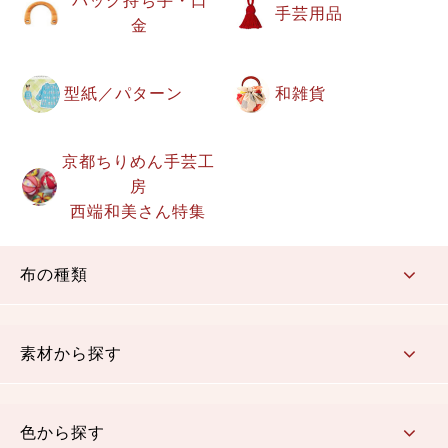
バッグ持ち手・口
手芸用品
金
型紙／パターン
和雑貨
京都ちりめん手芸工
房
西端和美さん特集
布の種類
コットン／もめん生地
ちりめん生地
織物 金襴・裂地
りんず・ジャガード織生地
ポリエステル生地
その他の生地
ちりめんカットロール
リボン
素材から探す
コットン／木綿素材（混紡含む）
ポリエステル素材（混紡含む）
レーヨン素材
シルク素材
麻／リネン（混紡含む）
本掲載生地
色から探す