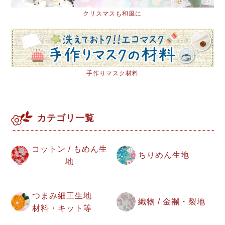
クリスマスも和風に
手作りマスク材料
カテゴリ一覧
コットン / もめん生
ちりめん生地
地
つまみ細工生地
織物 / 金襴・裂地
材料・キット等