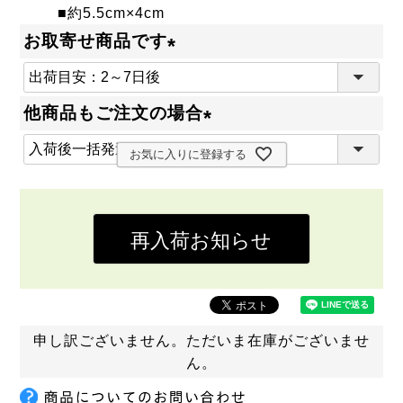
■約5.5cm×4cm
お取寄せ商品です
(
必
他商品もご注文の場合
須
(
)
お気に入りに登録する
必
須
)
再入荷お知らせ
申し訳ございません。ただいま在庫がございませ
ん。