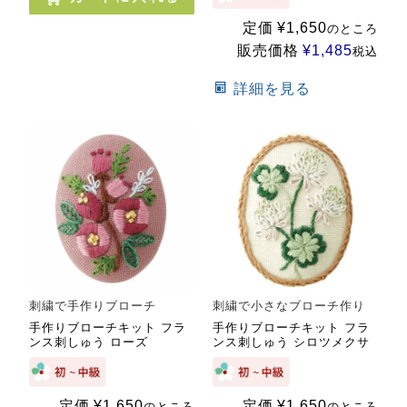
定価
¥
1,650
のところ
販売価格
¥
1,485
税込
詳細を見る
刺繍で手作りブローチ
刺繍で小さなブローチ作り
手作りブローチキット フラ
手作りブローチキット フラ
ンス刺しゅう ローズ
ンス刺しゅう シロツメクサ
定価
¥
1,650
定価
¥
1,650
のところ
のところ