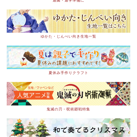
通園・通学準備に
ゆかた・じんべい向き生地一覧
夏休み手作りクラフト
鬼滅の刃・呪術廻戦特集