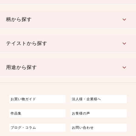
赤・ピンク
黄色・オレンジ
茶・ベージュ
緑
青・紺
紫
白・アイボリー
黒・グレイ
金・銀
多色使い
リバーシブル
柄から探す
さくら柄
梅柄
和風花柄
洋テイスト花柄
植物柄
伝統柄・古典柄
飛鳥・奈良文様
かすり柄
動物柄
縞・ストライプ
水玉・ドット
チェック・格子
小紋柄
無地
テイストから探す
古典的
かわいい
華やか
モダン
レトロ
ベーシック
しぶい
男柄
おしゃれ
なごみ
洋テイスト
用途から探す
つまみ細工
ゆかた・じんべい
子供の着物
よさこい・舞台衣装
お祭り着
さむえ
エプロン・ホームウェア
ブラウス・シャツ・ワンピース
古ぶくさ
バッグ・ポーチ
インテリア
マスク
お買い物ガイド
法人様・企業様へ
作品集
お客様の声
ブログ・コラム
お問い合わせ