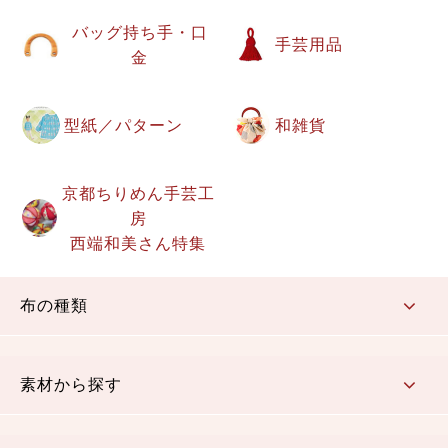
バッグ持ち手・口
手芸用品
金
型紙／パターン
和雑貨
京都ちりめん手芸工
房
西端和美さん特集
布の種類
コットン／もめん生地
ちりめん生地
織物 金襴・裂地
りんず・ジャガード織生地
ポリエステル生地
その他の生地
ちりめんカットロール
リボン
素材から探す
コットン／木綿素材（混紡含む）
ポリエステル素材（混紡含む）
レーヨン素材
シルク素材
麻／リネン（混紡含む）
本掲載生地