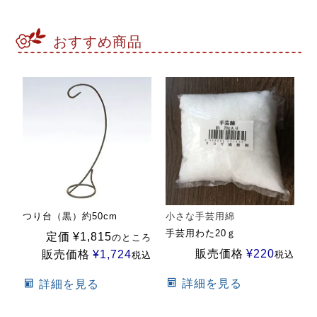
おすすめ商品
つり台（黒）約50cm
小さな手芸用綿
手芸用わた20ｇ
定価
¥
1,815
のところ
販売価格
¥
220
販売価格
¥
1,724
税込
税込
詳細を見る
詳細を見る