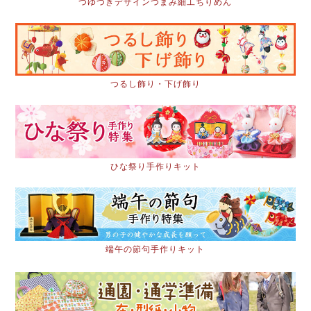
つゆつきデザインつまみ細工ちりめん
つるし飾り・下げ飾り
ひな祭り手作りキット
端午の節句手作りキット