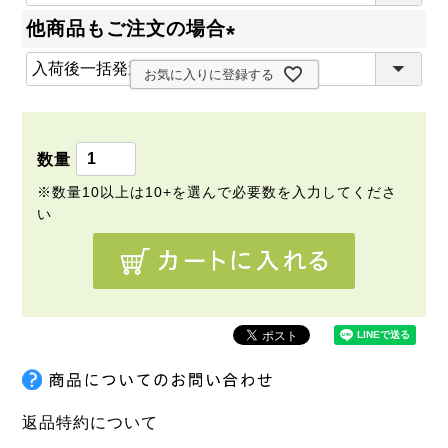
必
他商品もご注文の場合
須
(
)
お気に入りに登録する
必
須
)
返品特約について