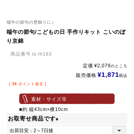
端午の節句の壁飾りに♪
端午の節句/こどもの日 手作りキット こいのぼ
り京錦
商品番号
ts-lh163
定価
¥
2,079
のところ
¥
1,871
販売価格
税込
[
34
ポイント進呈 ]
素材・サイズ等
■約 縦43cm×横10cm
お取寄せ商品です
(