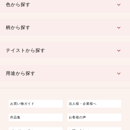
色から探す
赤・ピンク
黄色・オレンジ
茶・ベージュ
緑
青・紺
紫
白・アイボリー
黒・グレイ
金・銀
多色使い
リバーシブル
柄から探す
さくら柄
梅柄
和風花柄
洋テイスト花柄
植物柄
伝統柄・古典柄
飛鳥・奈良文様
かすり柄
動物柄
縞・ストライプ
水玉・ドット
チェック・格子
小紋柄
無地
テイストから探す
古典的
かわいい
華やか
モダン
レトロ
ベーシック
しぶい
男柄
おしゃれ
なごみ
洋テイスト
用途から探す
つまみ細工
ゆかた・じんべい
子供の着物
よさこい・舞台衣装
お祭り着
さむえ
エプロン・ホームウェア
ブラウス・シャツ・ワンピース
古ぶくさ
バッグ・ポーチ
インテリア
マスク
お買い物ガイド
法人様・企業様へ
作品集
お客様の声