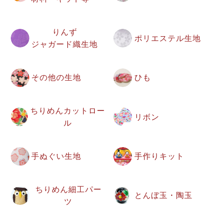
りんず
ポリエステル生地
ジャガード織生地
その他の生地
ひも
ちりめんカットロー
リボン
ル
手ぬぐい生地
手作りキット
ちりめん細工パー
とんぼ玉・陶玉
ツ