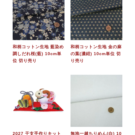
和柄コットン生地 藍染め
和柄コットン生地 金の麻
調しだれ桜(藍) 10cm単
の葉(濃紺) 10cm単位 切
位 切り売り
り売り
2027 干支手作りキット
無地一越ちりめん(白) 10