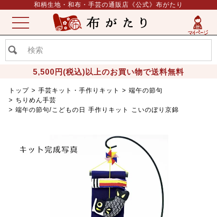
和柄生地・和布・手芸の通販店《公式》布がたり
ME
NU
5,500円(税込)以上のお買い物で送料無料
トップ
手芸キット・手作りキット
端午の節句
ちりめん手芸
端午の節句/こどもの日 手作りキット こいのぼり京錦