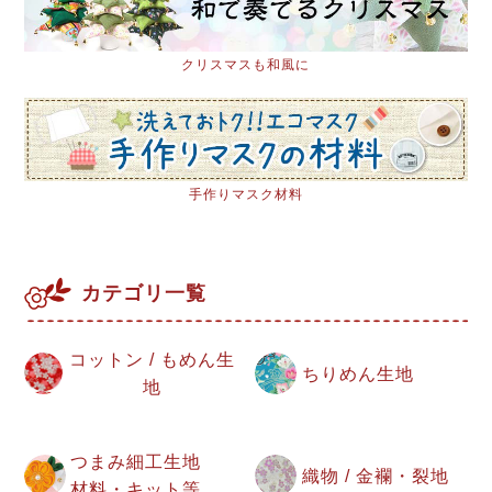
クリスマスも和風に
手作りマスク材料
カテゴリ一覧
コットン / もめん生
ちりめん生地
地
つまみ細工生地
織物 / 金襴・裂地
材料・キット等