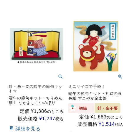
針・糸不要の端午の節句キッ
ミニサイズで手軽！
ト☆
端午の節句キット・押絵の豆
端午の節句キット・ちりめん
色紙 すこやか金太郎
細工 なかよしこいのぼり
定価
¥
1,386
のところ
定価
¥
1,683
のところ
販売価格
¥
1,247
税込
販売価格
¥
1,514
税込
詳細を見る