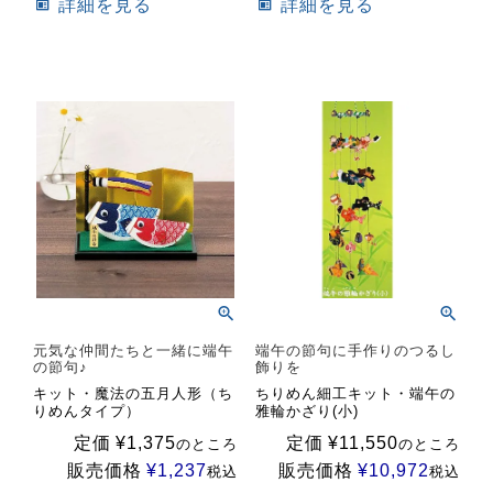
詳細を見る
詳細を見る
元気な仲間たちと一緒に端午
端午の節句に手作りのつるし
の節句♪
飾りを
キット・魔法の五月人形（ち
ちりめん細工キット・端午の
りめんタイプ）
雅輪かざり(小)
定価
¥
1,375
定価
¥
11,550
のところ
のところ
販売価格
¥
1,237
販売価格
¥
10,972
税込
税込