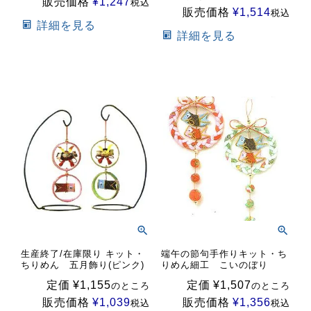
販売価格
¥
1,247
税込
販売価格
¥
1,514
税込
詳細を見る
詳細を見る
生産終了/在庫限り キット・
端午の節句手作りキット・ち
ちりめん 五月飾り(ピンク)
りめん細工 こいのぼり
定価
¥
1,155
定価
¥
1,507
のところ
のところ
販売価格
¥
1,039
販売価格
¥
1,356
税込
税込