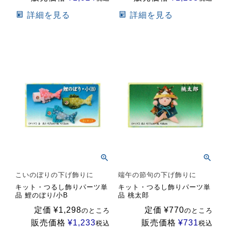
詳細を見る
詳細を見る
こいのぼりの下げ飾りに
端午の節句の下げ飾りに
キット・つるし飾りパーツ単
キット・つるし飾りパーツ単
品 鯉のぼり/小B
品 桃太郎
定価
¥
1,298
定価
¥
770
のところ
のところ
販売価格
¥
1,233
販売価格
¥
731
税込
税込