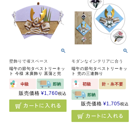
壁飾りで省スペース
モダンなインテリアに合う
端午の節句タペストリーキッ
端午の節句タペストリーキッ
ト 今様 末廣飾り 菖蒲と兜
ト 兜の三連飾り
販売価格
¥
1,760
税込
販売価格
¥
1,705
税込