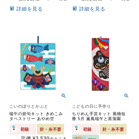
詳細を見る
詳細を見る
こいのぼりとかぶと
こどもの日に手作り
端午の節句キット きめこみ
ちりめん手芸キット 風物短
タペストリー あやめ空
冊 5月 薫風端午と菖蒲園
定価
¥
2,530
のところ