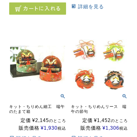
詳細を見る
キット・ちりめん細工 端午
キット・ちりめんリース 端
のたまて箱
午の節句
定価
¥
2,145
定価
¥
1,452
のところ
のところ
販売価格
¥
1,930
販売価格
¥
1,306
税込
税込