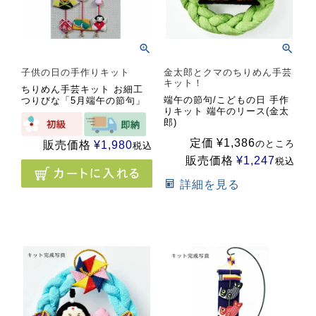
子供の日の手作りキット
金太郎とクマのちりめん手芸
キット！
ちりめん手芸キット お細工
端午の節句/こどもの日 手作
つりびな「5月端午の節句」
りキット 端午のリース(金太
郎)
定価
¥
1,386
のところ
販売価格
¥
1,980
税込
販売価格
¥
1,247
税込
詳細を見る