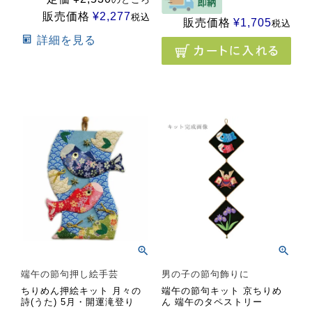
販売価格
¥
2,277
税込
販売価格
¥
1,705
税込
詳細を見る
端午の節句押し絵手芸
男の子の節句飾りに
ちりめん押絵キット 月々の
端午の節句キット 京ちりめ
詩(うた) 5月・開運滝登り
ん 端午のタペストリー