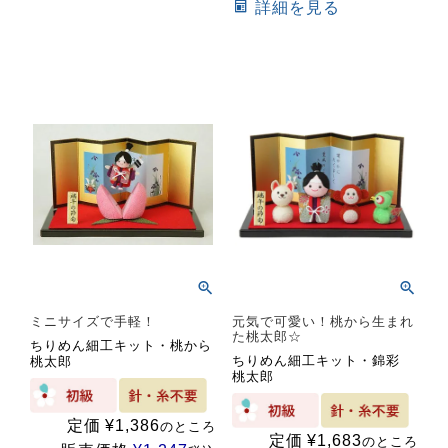
詳細を見る
ミニサイズで手軽！
元気で可愛い！桃から生まれ
た桃太郎☆
ちりめん細工キット・桃から
ちりめん細工キット・錦彩
桃太郎
桃太郎
定価
¥
1,386
のところ
定価
¥
1,683
のところ