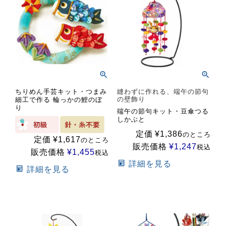
ちりめん手芸キット・つまみ
縫わずに作れる、端午の節句
の壁飾り
細工で作る 輪っかの鯉のぼ
り
端午の節句キット・豆傘つる
しかぶと
定価
¥
1,386
のところ
定価
¥
1,617
のところ
販売価格
¥
1,247
税込
販売価格
¥
1,455
税込
詳細を見る
詳細を見る