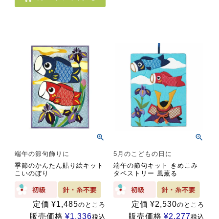
端午の節句飾りに
5月のこどもの日に
季節のかんたん貼り絵キット
端午の節句キット きめこみ
こいのぼり
タペストリー 風薫る
定価
¥
1,485
定価
¥
2,530
のところ
のところ
販売価格
¥
1,336
販売価格
¥
2,277
税込
税込