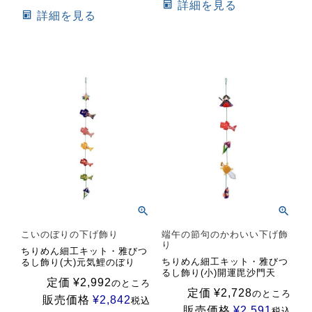
詳細を見る
詳細を見る
こいのぼりの下げ飾り
端午の節句のかわいい下げ飾
り
ちりめん細工キット・雅びつ
ちりめん細工キット・雅びつ
るし飾り(大)元気鯉のぼり
るし飾り(小)開運毘沙門天
定価
¥
2,992
のところ
定価
¥
2,728
のところ
販売価格
¥
2,842
税込
販売価格
¥
2,591
税込