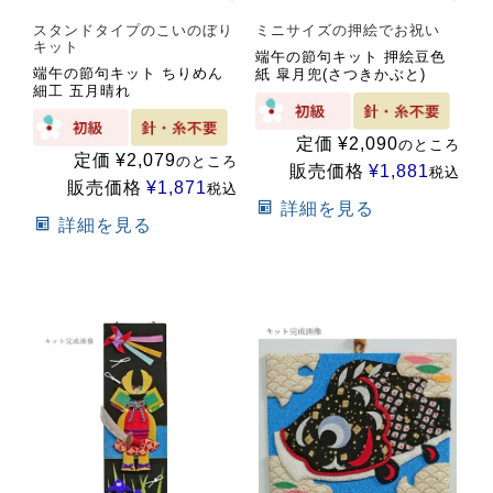
スタンドタイプのこいのぼり
ミニサイズの押絵でお祝い
キット
端午の節句キット 押絵豆色
端午の節句キット ちりめん
紙 皐月兜(さつきかぶと)
細工 五月晴れ
定価
¥
2,090
のところ
定価
¥
2,079
のところ
販売価格
¥
1,881
税込
販売価格
¥
1,871
税込
詳細を見る
詳細を見る