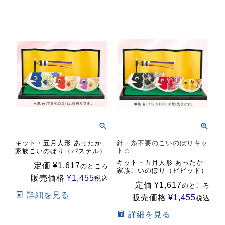
キット・五月人形 あったか
針・糸不要のこいのぼりキッ
ト☆
家族こいのぼり（パステル）
キット・五月人形 あったか
定価
¥
1,617
のところ
家族こいのぼり（ビビッド）
販売価格
¥
1,455
税込
定価
¥
1,617
のところ
詳細を見る
販売価格
¥
1,455
税込
詳細を見る