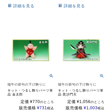
詳細を見る
詳細を見る
端午の節句の下げ飾りに
端午の節句の下げ飾りに
キット・つるし飾りパーツ単
キット・つるし飾りパーツ単
品 金太郎
品 毘沙門天
定価
¥
770
定価
¥
1,056
のところ
のところ
販売価格
¥
731
販売価格
¥
1,003
税込
税込