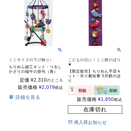
ミニサイズの下げ飾り♪
こどもの日に！ミニ鯉のぼり
★
ちりめん細工キット・つるし
【限定販売】ちりめん手芸キ
かざりの端午の節句（青）
ット・吊り雛短冊 5月鯉のぼ
定価
¥
2,310
のところ
り
販売価格
¥
2,079
税込
詳細を見る
販売価格
¥
1,650
税込
在庫切れ
再入荷お知らせ