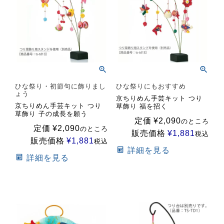
ひな祭り・初節句に飾りまし
ひな祭りにもおすすめ
ょう
京ちりめん手芸キット つり
京ちりめん手芸キット つり
草飾り 福を招く
草飾り 子の成長を願う
定価
¥
2,090
のところ
定価
¥
2,090
のところ
販売価格
¥
1,881
税込
販売価格
¥
1,881
税込
詳細を見る
詳細を見る