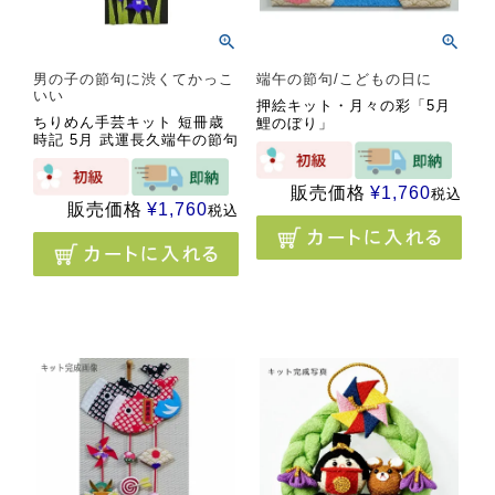
男の子の節句に渋くてかっこ
端午の節句/こどもの日に
いい
押絵キット・月々の彩「5月
ちりめん手芸キット 短冊歳
鯉のぼり」
時記 5月 武運長久端午の節句
販売価格
¥
1,760
税込
販売価格
¥
1,760
税込