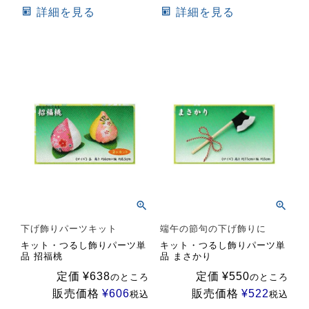
詳細を見る
詳細を見る
下げ飾りパーツキット
端午の節句の下げ飾りに
キット・つるし飾りパーツ単
キット・つるし飾りパーツ単
品 招福桃
品 まさかり
定価
¥
638
定価
¥
550
のところ
のところ
販売価格
¥
606
販売価格
¥
522
税込
税込