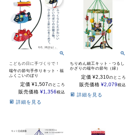
こどもの日に手づくりで！
ちりめん細工キット・つるし
かざりの端午の節句（緑）
端午の節句手作りキット・福
ふくこいのぼり
定価
¥
2,310
のところ
定価
¥
1,507
販売価格
¥
2,079
のところ
税込
販売価格
¥
1,356
税込
詳細を見る
詳細を見る