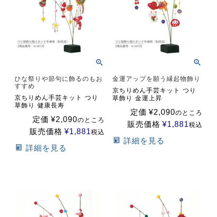
ひな祭りや節句に飾るのもお
金運アップを願う縁起物飾り
すすめ
京ちりめん手芸キット つり
京ちりめん手芸キット つり
草飾り 金運上昇
草飾り 健康長寿
定価
¥
2,090
のところ
定価
¥
2,090
のところ
販売価格
¥
1,881
税込
販売価格
¥
1,881
税込
詳細を見る
詳細を見る