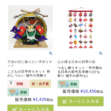
子供の日に飾りたい手作りキ
心が躍る日本の四季の彩
ット
つるし飾りキット・年中飾れ
こどもの日手作りキット 和
る日本の節句五本飾り(ひな
のしつらい 端午の兜飾り
祭り 端午の節句も)
販売価格
¥
10,450
税込
販売価格
¥
2,420
税込