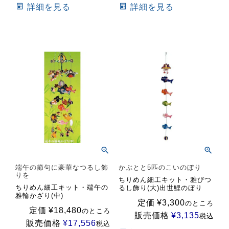
詳細を見る
詳細を見る
端午の節句に豪華なつるし飾
かぶとと5匹のこいのぼり
りを
ちりめん細工キット・雅びつ
ちりめん細工キット・端午の
るし飾り(大)出世鯉のぼり
雅輪かざり(中)
定価
¥
3,300
のところ
定価
¥
18,480
のところ
販売価格
¥
3,135
税込
販売価格
¥
17,556
税込