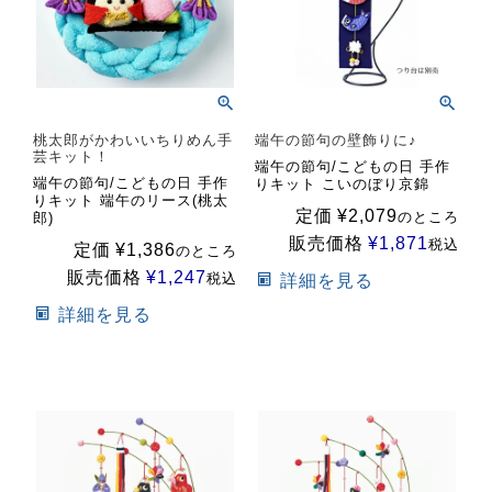
桃太郎がかわいいちりめん手
端午の節句の壁飾りに♪
芸キット！
端午の節句/こどもの日 手作
端午の節句/こどもの日 手作
りキット こいのぼり京錦
りキット 端午のリース(桃太
定価
¥
2,079
のところ
郎)
販売価格
¥
1,871
税込
定価
¥
1,386
のところ
販売価格
¥
1,247
税込
詳細を見る
詳細を見る