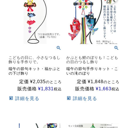
こどもの日に、小さなつるし
かぶとも鯉のぼりも！こども
飾りを手作りで。
の日のつるし飾り
端午の節句キット・福かぶと
端午の節句手作りキット・こ
の下げ飾り
いの滝のぼり
定価
¥
2,035
定価
¥
1,848
のところ
のところ
販売価格
¥
1,831
販売価格
¥
1,663
税込
税込
詳細を見る
詳細を見る