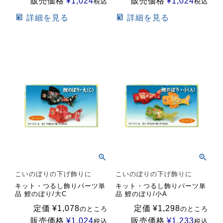
販売価格
¥
1,024
販売価格
¥
1,024
税込
税込
詳細を見る
詳細を見る
こいのぼりの下げ飾りに
こいのぼりの下げ飾りに
キット・つるし飾りパーツ単
キット・つるし飾りパーツ単
品 鯉のぼり/大C
品 鯉のぼり/小A
定価
¥
1,078
定価
¥
1,298
のところ
のところ
販売価格
¥
1,024
販売価格
¥
1,233
税込
税込