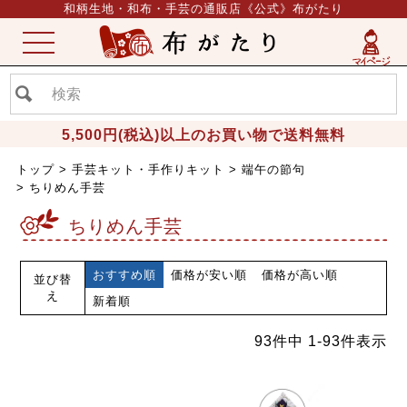
和柄生地・和布・手芸の通販店《公式》布がたり
ME
NU
5,500円(税込)以上のお買い物で送料無料
トップ
手芸キット・手作りキット
端午の節句
ちりめん手芸
ちりめん手芸
おすすめ順
価格が安い順
価格が高い順
並び替
え
新着順
93
件中
1
-
93
件表示