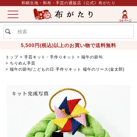
和柄生地・和布・手芸の通販店《公式》布がたり
ME
NU
5,500円(税込)以上のお買い物で送料無料
トップ
手芸キット・手作りキット
端午の節句
ちりめん手芸
端午の節句/こどもの日 手作りキット 端午のリース(金太郎)