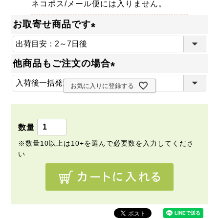
ネコポス/メール便には入りません。
お取寄せ商品です
(
必
他商品もご注文の場合
須
(
)
お気に入りに登録する
必
須
)