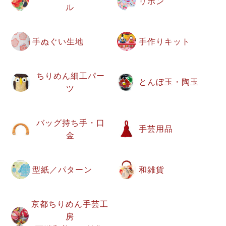
リボン
ル
手ぬぐい生地
手作りキット
ちりめん細工パー
とんぼ玉・陶玉
ツ
バッグ持ち手・口
手芸用品
金
型紙／パターン
和雑貨
京都ちりめん手芸工
房