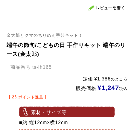
金太郎とクマのちりめん手芸キット！
端午の節句/こどもの日 手作りキット 端午のリ
ース(金太郎)
商品番号
ts-lh165
定価
¥
1,386
のところ
¥
1,247
販売価格
税込
[
23
ポイント進呈 ]
素材・サイズ等
■約 縦12cm×横12cm