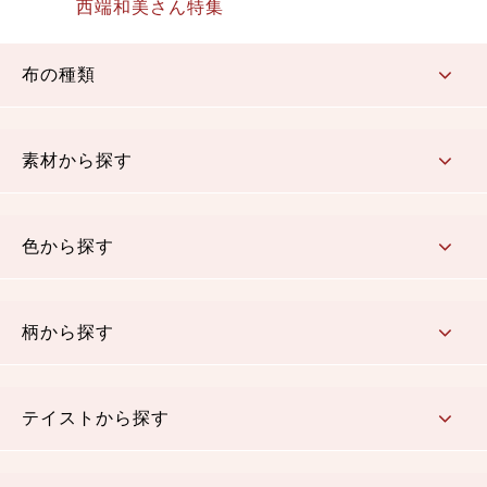
西端和美さん特集
布の種類
コットン／もめん生地
ちりめん生地
織物 金襴・裂地
りんず・ジャガード織生地
ポリエステル生地
その他の生地
ちりめんカットロール
リボン
素材から探す
コットン／木綿素材（混紡含む）
ポリエステル素材（混紡含む）
レーヨン素材
シルク素材
麻／リネン（混紡含む）
本掲載生地
色から探す
赤・ピンク
黄色・オレンジ
茶・ベージュ
緑
青・紺
紫
白・アイボリー
黒・グレイ
金・銀
多色使い
リバーシブル
柄から探す
さくら柄
梅柄
和風花柄
洋テイスト花柄
植物柄
伝統柄・古典柄
飛鳥・奈良文様
かすり柄
動物柄
縞・ストライプ
水玉・ドット
チェック・格子
小紋柄
無地
テイストから探す
古典的
かわいい
華やか
モダン
レトロ
ベーシック
しぶい
男柄
おしゃれ
なごみ
洋テイスト