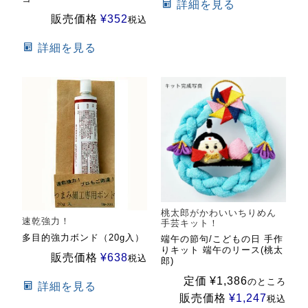
詳細を見る
販売価格
¥
352
税込
詳細を見る
桃太郎がかわいいちりめん
速乾強力！
手芸キット！
多目的強力ボンド（20g入）
端午の節句/こどもの日 手作
りキット 端午のリース(桃太
販売価格
¥
638
税込
郎)
定価
¥
1,386
のところ
詳細を見る
販売価格
¥
1,247
税込