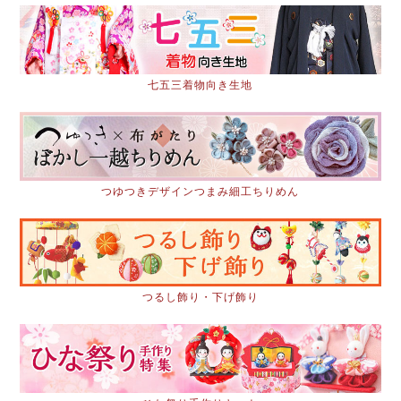
七五三着物向き生地
つゆつきデザインつまみ細工ちりめん
つるし飾り・下げ飾り