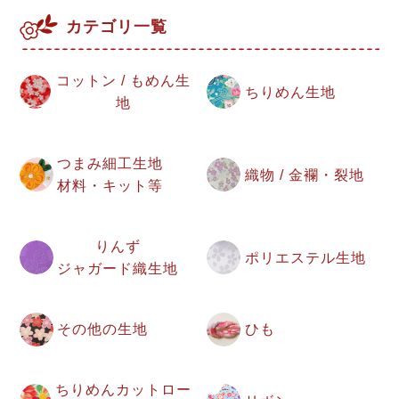
カテゴリ一覧
コットン / もめん生
ちりめん生地
地
つまみ細工生地
織物 / 金襴・裂地
材料・キット等
りんず
ポリエステル生地
ジャガード織生地
その他の生地
ひも
ちりめんカットロー