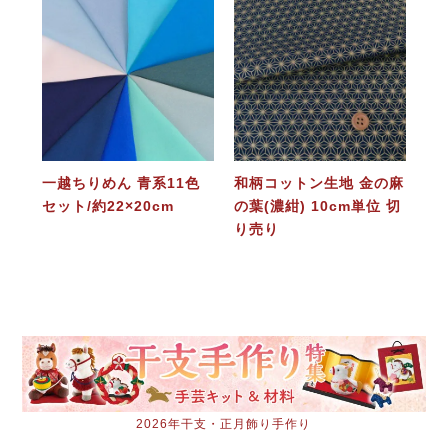
一越ちりめん 青系11色
和柄コットン生地 金の麻
セット/約22×20cm
の葉(濃紺) 10cm単位 切
り売り
2026年干支・正月飾り手作り