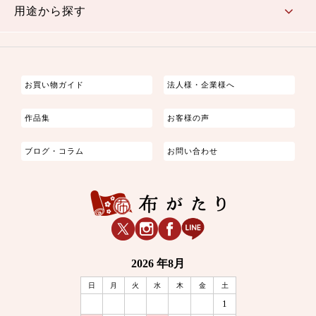
用途から探す
つまみ細工
ゆかた・じんべい
子供の着物
よさこい・舞台衣装
お祭り着
さむえ
エプロン・ホームウェア
ブラウス・シャツ・ワンピース
古ぶくさ
バッグ・ポーチ
インテリア
マスク
お買い物ガイド
法人様・企業様へ
作品集
お客様の声
ブログ・コラム
お問い合わせ