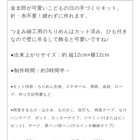
金太郎が可愛いこどもの日の手づくりキット。
針・糸不要！縫わずに作れます。
つまみ細工用のちりめんはカット済み。ひも付き
なので壁に吊るして飾ると可愛いですね♪
●出来上がりサイズ：約 縦12cm×横12cm
●制作時間：約3時間半～
●キット内容：ちりめん生地、スチボール、厚紙、金紐、ロー
プ、作り方説明書など
●用意するもの：はさみ、ものさし、目打ち、両面テープ、セロ
ハンテープ、ボンド、カッターナイフ、ツマミッコ(またはピン
セット)、チーク、黒ペン/赤ペン(ゲルインキ極細タイプ)