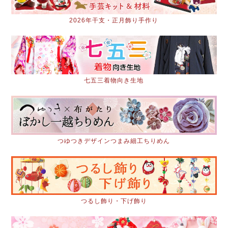
2026年干支・正月飾り手作り
七五三着物向き生地
つゆつきデザインつまみ細工ちりめん
つるし飾り・下げ飾り