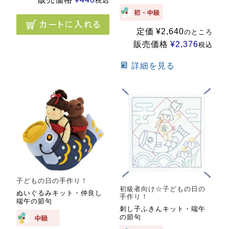
税込
定価
¥
2,640
のところ
販売価格
¥
2,376
税込
詳細を見る
子どもの日の手作り！
初級者向け☆子どもの日の
ぬいぐるみキット・仲良し
手作り！
端午の節句
刺し子ふきんキット・端午
の節句