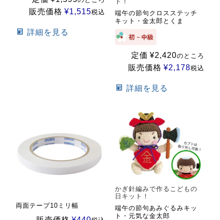
ト！
販売価格
¥
1,515
税込
端午の節句クロスステッチ
キット・金太郎とくま
詳細を見る
定価
¥
2,420
のところ
販売価格
¥
2,178
税込
詳細を見る
かぎ針編みで作るこどもの
日キット！
両面テープ10ミリ幅
端午の節句あみぐるみキッ
ト・元気な金太郎
販売価格
¥
440