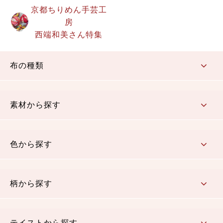
京都ちりめん手芸工
房
西端和美さん特集
布の種類
コットン／もめん生地
ちりめん生地
織物 金襴・裂地
りんず・ジャガード織生地
ポリエステル生地
その他の生地
ちりめんカットロール
リボン
素材から探す
コットン／木綿素材（混紡含む）
ポリエステル素材（混紡含む）
レーヨン素材
シルク素材
麻／リネン（混紡含む）
本掲載生地
色から探す
赤・ピンク
黄色・オレンジ
茶・ベージュ
緑
青・紺
紫
白・アイボリー
黒・グレイ
金・銀
多色使い
リバーシブル
柄から探す
さくら柄
梅柄
和風花柄
洋テイスト花柄
植物柄
伝統柄・古典柄
飛鳥・奈良文様
かすり柄
動物柄
縞・ストライプ
水玉・ドット
チェック・格子
小紋柄
無地
テイストから探す