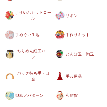
ちりめんカットロー
リボン
ル
手ぬぐい生地
手作りキット
ちりめん細工パー
とんぼ玉・陶玉
ツ
バッグ持ち手・口
手芸用品
金
型紙／パターン
和雑貨