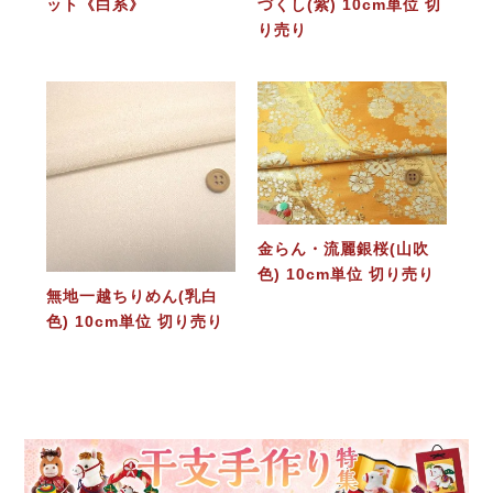
ット《白系》
づくし(紫) 10cm単位 切
り売り
金らん・流麗銀桜(山吹
色) 10cm単位 切り売り
無地一越ちりめん(乳白
色) 10cm単位 切り売り