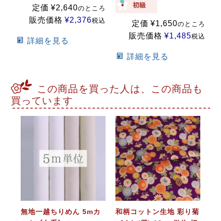
定価
¥
2,640
のところ
販売価格
¥
2,376
税込
定価
¥
1,650
のところ
販売価格
¥
1,485
税込
詳細を見る
詳細を見る
この商品を買った人は、この商品も
買っています
無地一越ちりめん 5mカ
和柄コットン生地 彩り菊