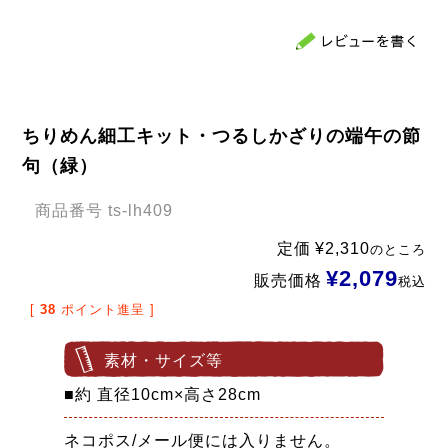
ちりめん細工キット・つるしかざりの端午の節
句（緑）
商品番号
ts-lh409
定価
¥
2,310
のところ
¥
2,079
販売価格
税込
[
38
ポイント進呈 ]
素材・サイズ等
■約 直径10cm×高さ28cm
ネコポス/メール便には入りません。