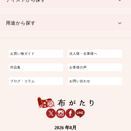
古典的
かわいい
華やか
モダン
レトロ
ベーシック
しぶい
男柄
おしゃれ
なごみ
洋テイスト
用途から探す
つまみ細工
ゆかた・じんべい
子供の着物
よさこい・舞台衣装
お祭り着
さむえ
エプロン・ホームウェア
ブラウス・シャツ・ワンピース
古ぶくさ
バッグ・ポーチ
インテリア
マスク
お買い物ガイド
法人様・企業様へ
作品集
お客様の声
ブログ・コラム
お問い合わせ