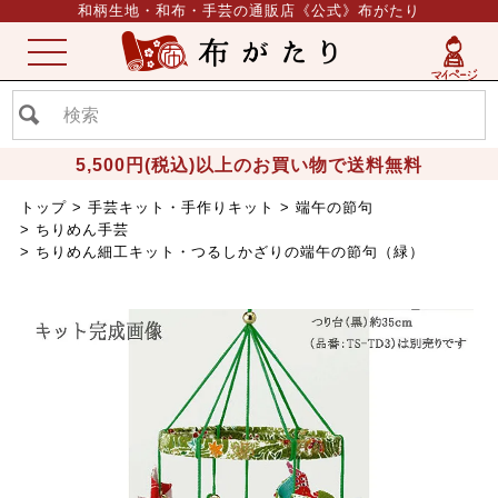
和柄生地・和布・手芸の通販店《公式》布がたり
ME
NU
5,500円(税込)以上のお買い物で送料無料
トップ
手芸キット・手作りキット
端午の節句
ちりめん手芸
ちりめん細工キット・つるしかざりの端午の節句（緑）