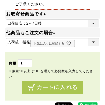
ご了承ください。
お取寄せ商品です
(
必
他商品もご注文の場合
須
(
)
お気に入りに登録する
必
須
)