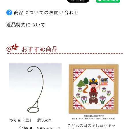
返品特約について
おすすめ商品
つり台（黒） 約35cm
こどもの日の刺しゅうキッ
定価
¥
1,595
のところ