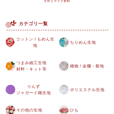
手作りマスク材料
カテゴリ一覧
コットン / もめん生
ちりめん生地
地
つまみ細工生地
織物 / 金襴・裂地
材料・キット等
りんず
ポリエステル生地
ジャガード織生地
その他の生地
ひも