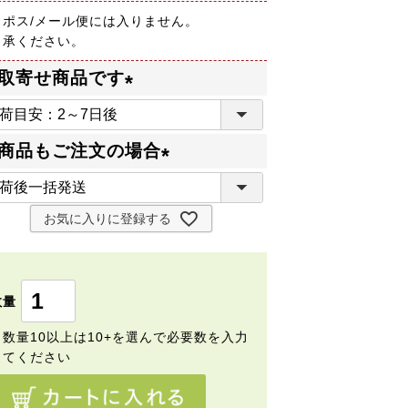
コポス/メール便には入りません。
了承ください。
取寄せ商品です
(
必
商品もご注文の場合
須
(
)
必
お気に入りに登録する
須
)