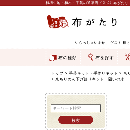
和柄生地・和布・手芸の通販店《公式》布がたり
いらっしゃいませ、
ゲスト
様さ
布の種類
布を探す
和柄生地
コットン／もめん生地
ちりめん生地
織物 金襴・裂地
りんず・ジャガード織生地
ポリエステル生地
服地
その他の生地
ちりめんカットロール
リボン
素材から探す
色から探す
柄から探す
テイストから探す
用途から探す
ち
刺
つ
動
ウ
バ
ア
押
カ
水
御
そ
トップ
手芸キット・手作りキット
ち
京ちりめん下げ飾りキット・願いの糸 
検索