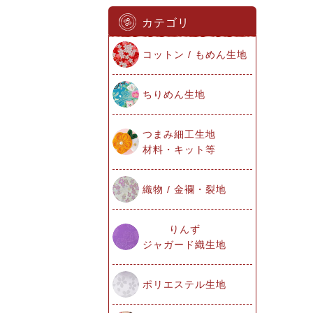
カテゴリ
コットン / もめん生地
ちりめん生地
つまみ細工生地
材料・キット等
織物 / 金襴・裂地
りんず
ジャガード織生地
ポリエステル生地