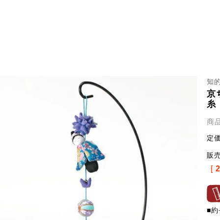
知
京
糸
商
定
販
[
■約