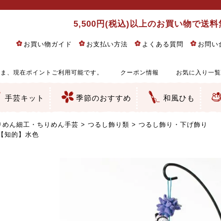
5,500円(税込)以上のお買い物で送
お買い物ガイド
お支払い方法
よくある質問
お問い
ま、現在ポイントご利用可能です。
クーポン情報
お気に入り一覧
手芸キット
季節のおすすめ
和風ひも
りめん細工・ちりめん手芸
し子・こぎん刺し
るし飾り・ひな祭り・端午の節句
物・干支
ェディング
ッグ・ポーチ・袋物
クセサリー・キーホルダー・根付類
絵・木目込み・手まり
ルトナージュ
引手芸
朱印帳
の他
和風花柄
モダン和風花柄
伝統柄
かすり柄
動物柄
縞・チェック・水玉など
その他の和風柄
洋風柄
グラデーション・ぼかし
無地・無地調
無地・手染めあづみ野木綿
ガーゼ生地
綿レース生地
つまみ細工向き
手ぬぐい
手芸用ちりめん
手芸用一越ちりめん
洗えるちりめん／ポリちりめん
正絹ちりめん／シルク
木綿ちりめん
オリジナル商品
西陣織 金襴・どんす類
西陣織 裂地・帯地
和柄りんず（綸子）生地・レーヨン
無地りんず（綸子）生地・レーヨン
ジャガード織
柄もの
無地・地模様
つまみ細工用カット済み生地
リネン／麻混生地
印伝調生地
たたみテープ／畳のへり
シルク生地
裏地
キュプラ・チュール
ゆかた・じんべい向き生地
つまみ細工生地・材料・キット等
七五三に～お子さまの着物向き生地
干支・正月手芸
つるしびな・つるし飾り
ひな祭り手作りキット
端午の節句手作りキット
鬼滅の刃・呪術廻戦特集
京都ちりめん手芸工房より・西端和美先生特集
コットン／木綿素材（混紡含む）
ポリエステル素材（混紡含む）
レーヨン素材
シルク素材
麻／リネン（混紡含む）
本掲載生地
赤・ピンク
黄色・オレンジ
茶・ベージュ
緑
青・紺
紫
白・アイボリー
黒・グレイ
金・銀
多色使い
リバーシブル
さくら柄
梅柄
和風花柄
洋テイスト花柄
植物柄
伝統柄・古典柄
飛鳥・奈良文様
かすり柄
動物柄
縞・ストライプ
水玉・ドット
チェック・格子
小紋柄
無地
古典的
かわいい
華やか
モダン
レトロ
ベーシック
しぶい
男柄
おしゃれ
なごみ
洋テイスト
つまみ細工
ゆかた・じんべい
子供の着物
ベビー袴&上着セット
よさこい・舞台衣装
お祭り着
さむえ
エプロン・ホームウェア
ブラウス・シャツ・ワンピース
古ぶくさ
バッグ・ポーチ
インテリア
マスク
ひな祭りちりめんキット
縁起物(ふくろう、まり、瓢箪
髪飾り・アクセサリー
根付・ストラップ・キーホ
巾着・がま口等
タペストリー
人形・動物
干支
その他
ふきん
コースター・ランチョンマ
バッグ・ポーチ類
その他
刺し子布（布のみ）
刺し子糸
つるしびな・つるし飾り
ひな祭り
端午の節句
動物
干支
リングピロー
ウェディングベア・ウエル
アクセサリー
ウェルカムボード
バッグ類
ポーチ類
ペンケース・メガネケース
コインケース
その他のケース・袋物
アクセサリー・髪飾り
キーホルダー・根付・スト
押絵
木目込み
手まり
たたみへり・たたみシート
ドールチャーム
編み物
刺しゅう
タペストリー
ビーズ手芸
布ぞうり
クリスマス・ハロウィン
その他のキット
夏休み手作り特集
ちりめん・木綿丸ひも
江戸打ちひも
人五・人八紐
メタリックヤーン／ひも
その他のひも
りめん細工・ちりめん手芸
つるし飾り類
つるし飾り・下げ飾り
【知的】水色