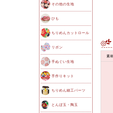
その他の生地
ひも
ちりめんカットロール
リボン
素
手ぬぐい生地
手作りキット
ちりめん細工パーツ
とんぼ玉・陶玉