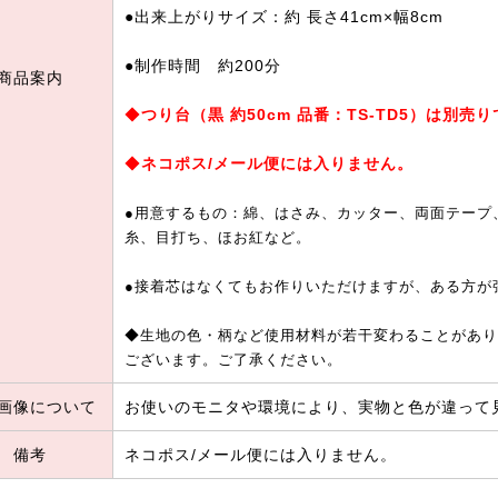
●出来上がりサイズ：約 長さ41cm×幅8cm
●制作時間 約200分
商品案内
◆
つり台（黒 約50cm 品番：TS-TD5）は別
◆
ネコポス/メール便には入りません。
●用意するもの：綿、はさみ、カッター、両面テープ
糸、目打ち、ほお紅など。
●接着芯はなくてもお作りいただけますが、ある方が
◆生地の色・柄など使用材料が若干変わることがあり
ございます。ご了承ください。
画像について
お使いのモニタや環境により、実物と色が違って
備考
ネコポス/メール便には入りません。