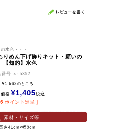
的の水色・・・
ちりめん下げ飾りキット・願いの
 【知的】水色
品番号
ts-lh392
価
¥
1,562
のところ
¥
1,405
税込
売価格
26
ポイント進呈 ]
素材・サイズ等
長さ41cm×幅8cm