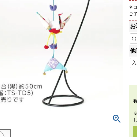
ネ
ご
お
他