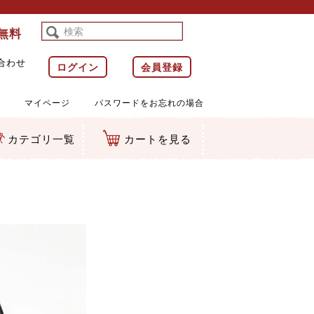
料無料
合わせ
ログイン
会員登録
マイページ
パスワードをお忘れの場合
カテゴリ一覧
カートを見る
等)
ルダー
ット類
カムマスコット
ラップ