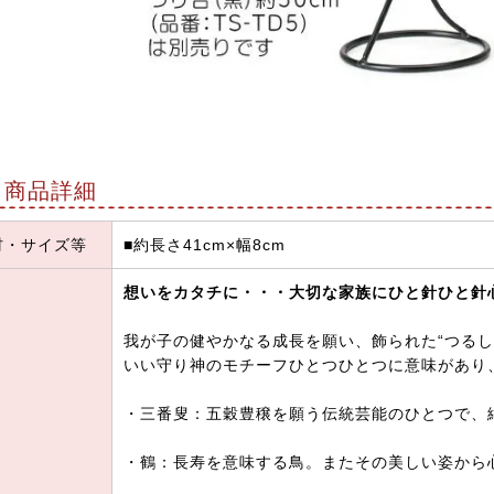
商品詳細
材・サイズ等
■約長さ41cm×幅8cm
想いをカタチに・・・大切な家族にひと針ひと針
我が子の健やかなる成長を願い、飾られた“つるし
いい守り神のモチーフひとつひとつに意味があり
・三番叟：五穀豊穣を願う伝統芸能のひとつで、
・鶴：長寿を意味する鳥。またその美しい姿から