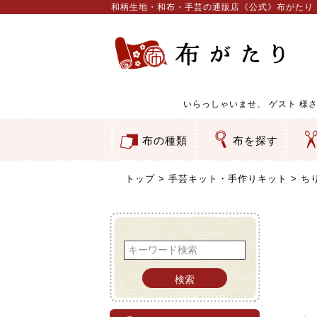
和柄生地・和布・手芸の通販店《公式》布がたり
いらっしゃいませ、
ゲスト
様さ
布の種類
布を探す
和柄生地
コットン／もめん生地
ちりめん生地
織物 金襴・裂地
りんず・ジャガード織生地
ポリエステル生地
服地
その他の生地
ちりめんカットロール
リボン
素材から探す
色から探す
柄から探す
テイストから探す
用途から探す
ち
刺
つ
動
ウ
バ
ア
押
カ
水
御
そ
トップ
手芸キット・手作りキット
ち
検索