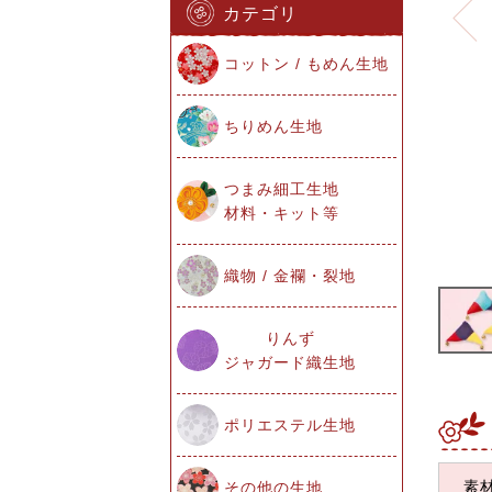
カテゴリ
コットン / もめん生地
ちりめん生地
つまみ細工生地
材料・キット等
織物 / 金襴・裂地
りんず
ジャガード織生地
ポリエステル生地
素
その他の生地