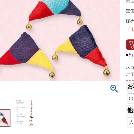
商
定
販
[
■約
ネ
ご
お
他