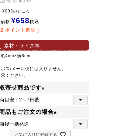
品番号
ts-lh339
価
¥
693
のところ
¥
658
税込
売価格
12
ポイント進呈 ]
素材・サイズ等
 縦4cm×横6cm
コポス/メール便には入りません。
了承ください。
取寄せ商品です
(
必
商品もご注文の場合
須
(
)
必
お気に入りに登録する