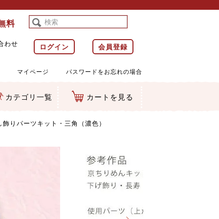
料無料
合わせ
ログイン
会員登録
マイページ
パスワードをお忘れの場合
カテゴリ一覧
カートを見る
等)
ルダー
ット類
カムマスコット
ラップ
し飾りパーツキット・三角（濃色）