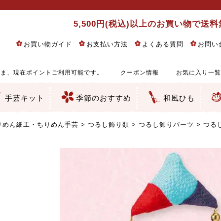
5,500円(税込)以上のお買い物で送
お買い物ガイド
お支払い方法
よくある質問
お問い
ま、現在ポイントご利用可能です。
クーポン情報
お気に入り一覧
手芸キット
季節のおすすめ
和風ひも
りめん細工・ちりめん手芸
し子・こぎん刺し
るし飾り・ひな祭り・端午の節句
物・干支
ェディング
ッグ・ポーチ・袋物
クセサリー・キーホルダー・根付類
絵・木目込み・手まり
ルトナージュ
引手芸
朱印帳
の他
和風花柄
モダン和風花柄
伝統柄
かすり柄
動物柄
縞・チェック・水玉など
その他の和風柄
洋風柄
グラデーション・ぼかし
無地・無地調
無地・手染めあづみ野木綿
ガーゼ生地
綿レース生地
つまみ細工向き
手ぬぐい
手芸用ちりめん
手芸用一越ちりめん
洗えるちりめん／ポリちりめん
正絹ちりめん／シルク
木綿ちりめん
オリジナル商品
西陣織 金襴・どんす類
西陣織 裂地・帯地
和柄りんず（綸子）生地・レーヨン
無地りんず（綸子）生地・レーヨン
ジャガード織
柄もの
無地・地模様
つまみ細工用カット済み生地
リネン／麻混生地
印伝調生地
たたみテープ／畳のへり
シルク生地
裏地
キュプラ・チュール
ゆかた・じんべい向き生地
つまみ細工生地・材料・キット等
七五三に～お子さまの着物向き生地
干支・正月手芸
つるしびな・つるし飾り
ひな祭り手作りキット
端午の節句手作りキット
鬼滅の刃・呪術廻戦特集
京都ちりめん手芸工房より・西端和美先生特集
コットン／木綿素材（混紡含む）
ポリエステル素材（混紡含む）
レーヨン素材
シルク素材
麻／リネン（混紡含む）
本掲載生地
赤・ピンク
黄色・オレンジ
茶・ベージュ
緑
青・紺
紫
白・アイボリー
黒・グレイ
金・銀
多色使い
リバーシブル
さくら柄
梅柄
和風花柄
洋テイスト花柄
植物柄
伝統柄・古典柄
飛鳥・奈良文様
かすり柄
動物柄
縞・ストライプ
水玉・ドット
チェック・格子
小紋柄
無地
古典的
かわいい
華やか
モダン
レトロ
ベーシック
しぶい
男柄
おしゃれ
なごみ
洋テイスト
つまみ細工
ゆかた・じんべい
子供の着物
ベビー袴&上着セット
よさこい・舞台衣装
お祭り着
さむえ
エプロン・ホームウェア
ブラウス・シャツ・ワンピース
古ぶくさ
バッグ・ポーチ
インテリア
マスク
ひな祭りちりめんキット
縁起物(ふくろう、まり、瓢箪
髪飾り・アクセサリー
根付・ストラップ・キーホ
巾着・がま口等
タペストリー
人形・動物
干支
その他
ふきん
コースター・ランチョンマ
バッグ・ポーチ類
その他
刺し子布（布のみ）
刺し子糸
つるしびな・つるし飾り
ひな祭り
端午の節句
動物
干支
リングピロー
ウェディングベア・ウエル
アクセサリー
ウェルカムボード
バッグ類
ポーチ類
ペンケース・メガネケース
コインケース
その他のケース・袋物
アクセサリー・髪飾り
キーホルダー・根付・スト
押絵
木目込み
手まり
たたみへり・たたみシート
ドールチャーム
編み物
刺しゅう
タペストリー
ビーズ手芸
布ぞうり
クリスマス・ハロウィン
その他のキット
夏休み手作り特集
ちりめん・木綿丸ひも
江戸打ちひも
人五・人八紐
メタリックヤーン／ひも
その他のひも
りめん細工・ちりめん手芸
つるし飾り類
つるし飾りパーツ
つる