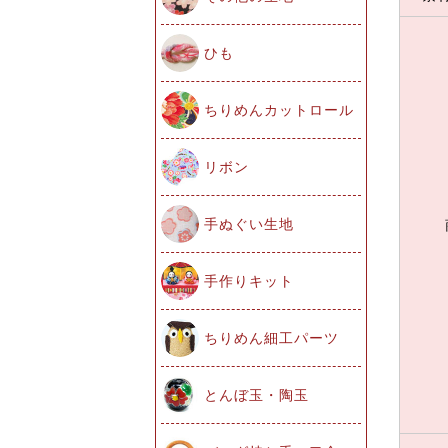
ひも
ちりめんカットロール
リボン
手ぬぐい生地
手作りキット
ちりめん細工パーツ
とんぼ玉・陶玉