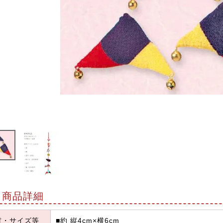
商品詳細
材・サイズ等
■約 縦4cm×横6cm