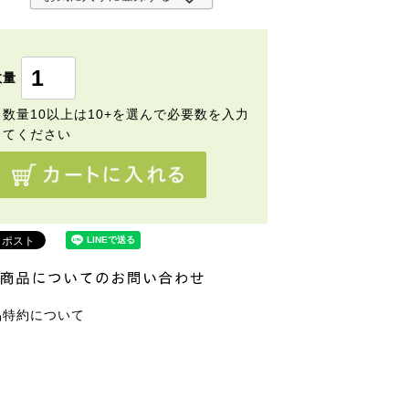
須
)
品特約について