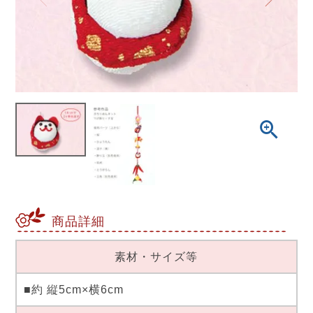
商品詳細
素材・サイズ等
■約 縦5cm×横6cm