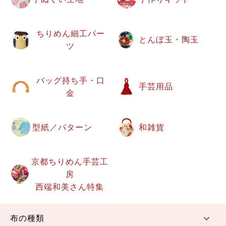
ちりめん細工パー
とんぼ玉・陶玉
ツ
バッグ持ち手・口
手芸用品
金
型紙／パターン
和雑貨
京都ちりめん手芸工
房
西端和美さん特集
布の種類