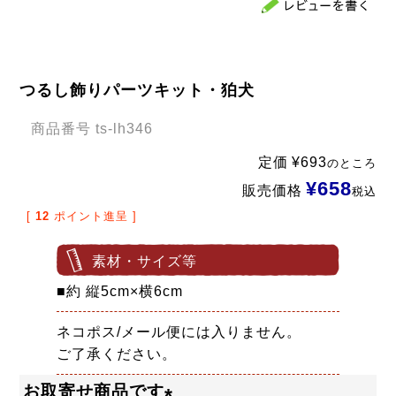
つるし飾りパーツキット・狛犬
商品番号
ts-lh346
定価
¥
693
のところ
¥
658
販売価格
税込
[
12
ポイント進呈 ]
素材・サイズ等
■約 縦5cm×横6cm
ネコポス/メール便には入りません。
ご了承ください。
お取寄せ商品です