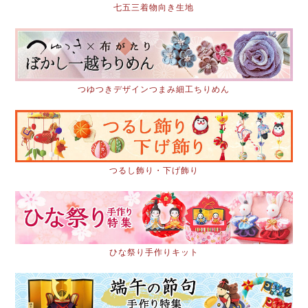
七五三着物向き生地
つゆつきデザインつまみ細工ちりめん
つるし飾り・下げ飾り
ひな祭り手作りキット