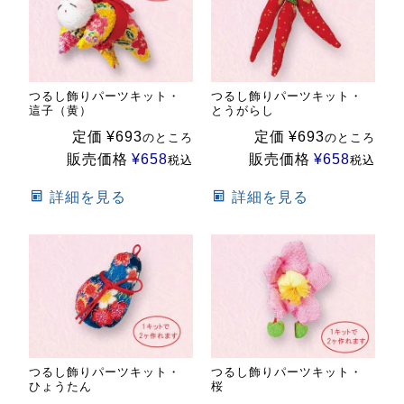
つるし飾りパーツキット・
つるし飾りパーツキット・
這子（黄）
とうがらし
定価
¥
693
定価
¥
693
のところ
のところ
販売価格
¥
658
販売価格
¥
658
税込
税込
詳細を見る
詳細を見る
つるし飾りパーツキット・
つるし飾りパーツキット・
ひょうたん
桜