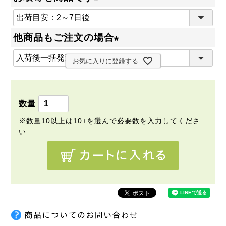
(
必
他商品もご注文の場合
須
(
)
お気に入りに登録する
必
須
)