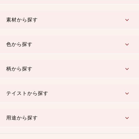
コットン／もめん生地
ちりめん生地
織物 金襴・裂地
りんず・ジャガード織生地
ポリエステル生地
その他の生地
ちりめんカットロール
リボン
素材から探す
コットン／木綿素材（混紡含む）
ポリエステル素材（混紡含む）
レーヨン素材
シルク素材
麻／リネン（混紡含む）
本掲載生地
色から探す
赤・ピンク
黄色・オレンジ
茶・ベージュ
緑
青・紺
紫
白・アイボリー
黒・グレイ
金・銀
多色使い
リバーシブル
柄から探す
さくら柄
梅柄
和風花柄
洋テイスト花柄
植物柄
伝統柄・古典柄
飛鳥・奈良文様
かすり柄
動物柄
縞・ストライプ
水玉・ドット
チェック・格子
小紋柄
無地
テイストから探す
古典的
かわいい
華やか
モダン
レトロ
ベーシック
しぶい
男柄
おしゃれ
なごみ
洋テイスト
用途から探す
つまみ細工
ゆかた・じんべい
子供の着物
よさこい・舞台衣装
お祭り着
さむえ
エプロン・ホームウェア
ブラウス・シャツ・ワンピース
古ぶくさ
バッグ・ポーチ
インテリア
マスク