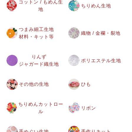
コットン / もめん生
ちりめん生地
地
つまみ細工生地
織物 / 金襴・裂地
材料・キット等
りんず
ポリエステル生地
ジャガード織生地
その他の生地
ひも
ちりめんカットロー
リボン
ル
手ぬぐい生地
手作りキット