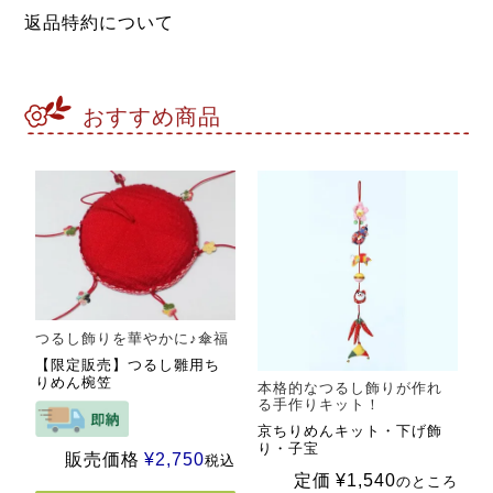
返品特約について
おすすめ商品
つるし飾りを華やかに♪傘福
【限定販売】つるし雛用ち
りめん椀笠
本格的なつるし飾りが作れ
る手作りキット！
京ちりめんキット・下げ飾
り・子宝
販売価格
¥
2,750
税込
定価
¥
1,540
のところ