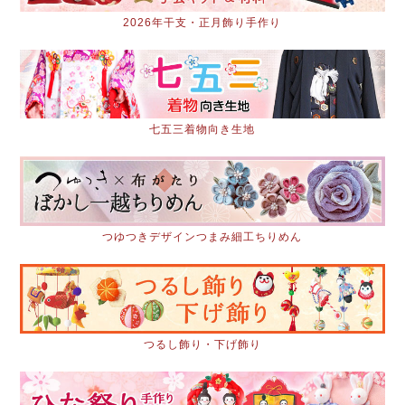
2026年干支・正月飾り手作り
七五三着物向き生地
つゆつきデザインつまみ細工ちりめん
つるし飾り・下げ飾り