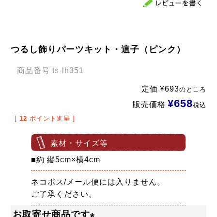
つるし飾りパーツキット・這子（ピンク）
商品番号
ts-lh351
定価
¥
693
のところ
¥
658
販売価格
税込
[
12
ポイント進呈 ]
素材・サイズ等
■約 縦5cm×横4cm
ネコポス/メール便には入りません。
ご了承ください。
お取寄せ商品です