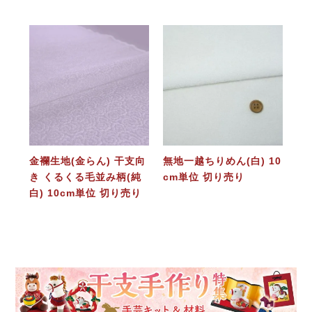
金襴生地(金らん) 干支向
無地一越ちりめん(白) 10
き くるくる毛並み柄(純
cm単位 切り売り
白) 10cm単位 切り売り