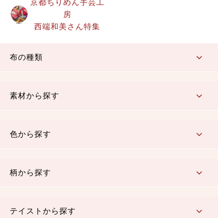
京都ちりめん手芸工
房
西端和美さん特集
布の種類
コットン／もめん生地
ちりめん生地
織物 金襴・裂地
りんず・ジャガード織生地
ポリエステル生地
その他の生地
ちりめんカットロール
リボン
素材から探す
コットン／木綿素材（混紡含む）
ポリエステル素材（混紡含む）
レーヨン素材
シルク素材
麻／リネン（混紡含む）
本掲載生地
色から探す
赤・ピンク
黄色・オレンジ
茶・ベージュ
緑
青・紺
紫
白・アイボリー
黒・グレイ
金・銀
多色使い
リバーシブル
柄から探す
さくら柄
梅柄
和風花柄
洋テイスト花柄
植物柄
伝統柄・古典柄
飛鳥・奈良文様
かすり柄
動物柄
縞・ストライプ
水玉・ドット
チェック・格子
小紋柄
無地
テイストから探す