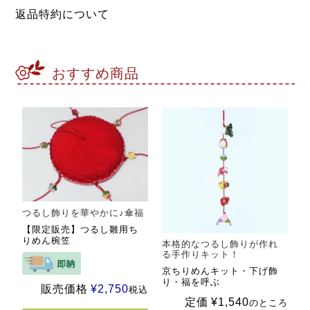
返品特約について
おすすめ商品
つるし飾りを華やかに♪傘福
【限定販売】つるし雛用ち
りめん椀笠
本格的なつるし飾りが作れ
る手作りキット！
京ちりめんキット・下げ飾
り・福を呼ぶ
販売価格
¥
2,750
税込
定価
¥
1,540
のところ