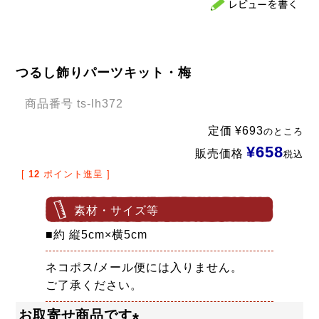
つるし飾りパーツキット・梅
商品番号
ts-lh372
定価
¥
693
のところ
¥
658
販売価格
税込
[
12
ポイント進呈 ]
素材・サイズ等
■約 縦5cm×横5cm
ネコポス/メール便には入りません。
ご了承ください。
お取寄せ商品です