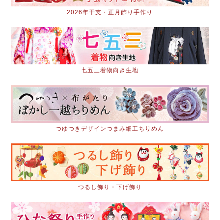
2026年干支・正月飾り手作り
七五三着物向き生地
つゆつきデザインつまみ細工ちりめん
つるし飾り・下げ飾り