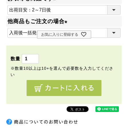
(
必
他商品もご注文の場合
須
(
)
お気に入りに登録する
必
須
)