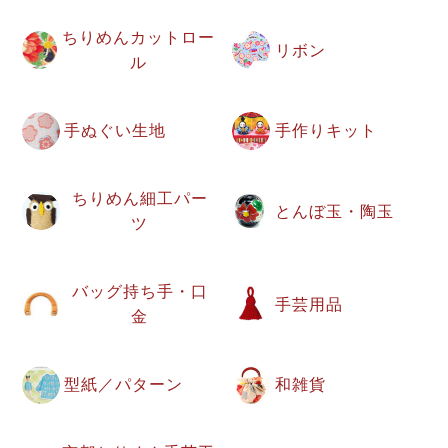
ちりめんカットロー
リボン
ル
手ぬぐい生地
手作りキット
ちりめん細工パー
とんぼ玉・陶玉
ツ
バッグ持ち手・口
手芸用品
金
型紙／パターン
和雑貨