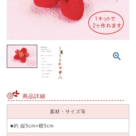
商品詳細
素材・サイズ等
■約 縦5cm×横5cm