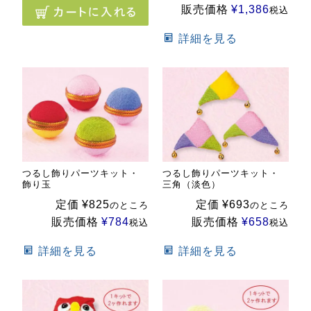
販売価格
¥
1,386
税込
詳細を見る
つるし飾りパーツキット・
つるし飾りパーツキット・
飾り玉
三角（淡色）
定価
¥
825
定価
¥
693
のところ
のところ
販売価格
¥
784
販売価格
¥
658
税込
税込
詳細を見る
詳細を見る