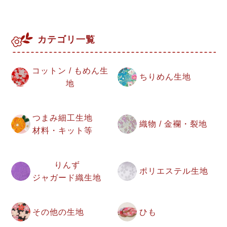
カテゴリ一覧
コットン / もめん生
ちりめん生地
地
つまみ細工生地
織物 / 金襴・裂地
材料・キット等
りんず
ポリエステル生地
ジャガード織生地
その他の生地
ひも