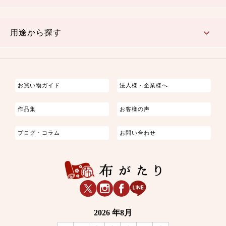
古典的
かわいい
華やか
モダン
レトロ
ベーシック
しぶい
男柄
おしゃれ
なごみ
洋テイスト
用途から探す
つまみ細工
ゆかた・じんべい
子供の着物
よさこい・舞台衣装
お祭り着
さむえ
エプロン・ホームウェア
ブラウス・シャツ・ワンピース
古ぶくさ
バッグ・ポーチ
インテリア
マスク
お買い物ガイド
法人様・企業様へ
作品集
お客様の声
ブログ・コラム
お問い合わせ