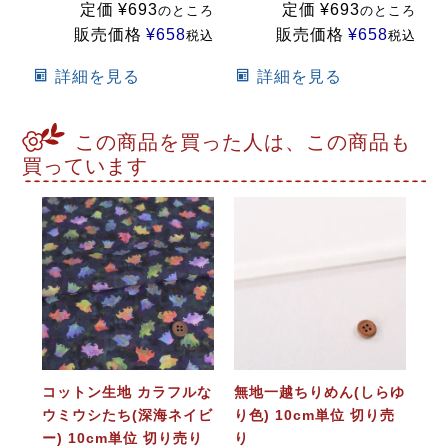
定価
¥
693
定価
¥
693
のところ
のところ
販売価格
¥
658
販売価格
¥
658
税込
税込
詳細を見る
詳細を見る
この商品を買った人は、この商品も
買っています
コットン生地 カラフルな
無地一越ちりめん(しらゆ
ウミウシたち(深海ネイビ
り色) 10cm単位 切り売
ー) 10cm単位 切り売り
り