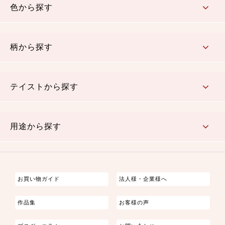
色から探す
赤・ピンク
黄色・オレンジ
茶・ベージュ
緑
青・紺
紫
白・アイボリー
黒・グレイ
金・銀
多色使い
リバーシブル
柄から探す
さくら柄
梅柄
和風花柄
洋テイスト花柄
植物柄
伝統柄・古典柄
飛鳥・奈良文様
かすり柄
動物柄
縞・ストライプ
水玉・ドット
チェック・格子
小紋柄
無地
テイストから探す
古典的
かわいい
華やか
モダン
レトロ
ベーシック
しぶい
男柄
おしゃれ
なごみ
洋テイスト
用途から探す
つまみ細工
ゆかた・じんべい
子供の着物
よさこい・舞台衣装
お祭り着
さむえ
エプロン・ホームウェア
ブラウス・シャツ・ワンピース
古ぶくさ
バッグ・ポーチ
インテリア
マスク
お買い物ガイド
法人様・企業様へ
作品集
お客様の声