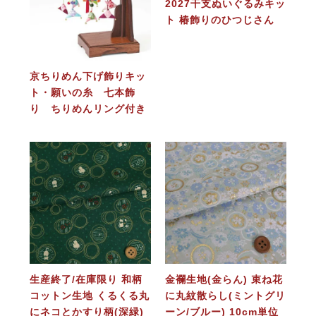
2027干支ぬいぐるみキッ
ト 椿飾りのひつじさん
京ちりめん下げ飾りキッ
ト・願いの糸 七本飾
り ちりめんリング付き
生産終了/在庫限り 和柄
金襴生地(金らん) 束ね花
コットン生地 くるくる丸
に丸紋散らし(ミントグリ
にネコとかすり柄(深緑)
ーン/ブルー) 10cm単位