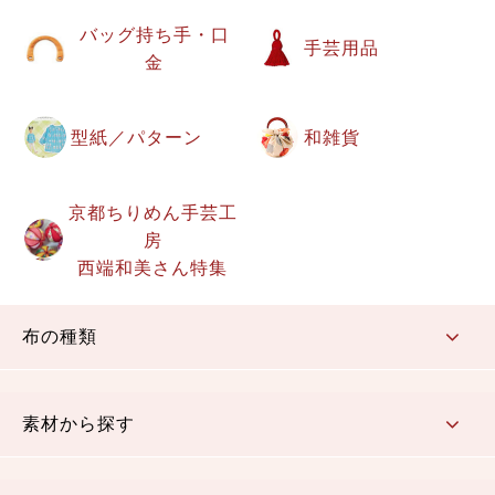
バッグ持ち手・口
手芸用品
金
型紙／パターン
和雑貨
京都ちりめん手芸工
房
西端和美さん特集
布の種類
コットン／もめん生地
ちりめん生地
織物 金襴・裂地
りんず・ジャガード織生地
ポリエステル生地
その他の生地
ちりめんカットロール
リボン
素材から探す
コットン／木綿素材（混紡含む）
ポリエステル素材（混紡含む）
レーヨン素材
シルク素材
麻／リネン（混紡含む）
本掲載生地