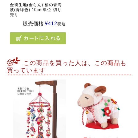
金襴生地(金らん) 柄の青海
波(青緑色) 10cm単位 切り
売り
販売価格
¥
412
税込
この商品を買った人は、この商品も
買っています