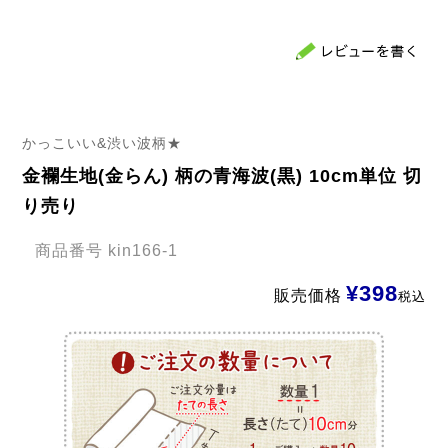
かっこいい&渋い波柄★
金襴生地(金らん) 柄の青海波(黒) 10cm単位 切
り売り
商品番号
kin166-1
¥
398
販売価格
税込