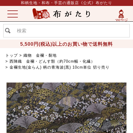
和柄生地・和布・手芸の通販店《公式》布がたり
ME
NU
5,500円(税込)以上のお買い物で送料無料
トップ
織物 金襴・裂地
西陣織 金襴・どんす類（約70cm幅・化繊）
金襴生地(金らん) 柄の青海波(黒) 10cm単位 切り売り