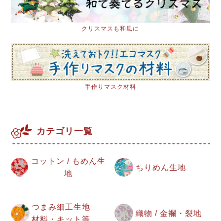
クリスマスも和風に
手作りマスク材料
カテゴリ一覧
コットン / もめん生
ちりめん生地
地
つまみ細工生地
織物 / 金襴・裂地
材料・キット等