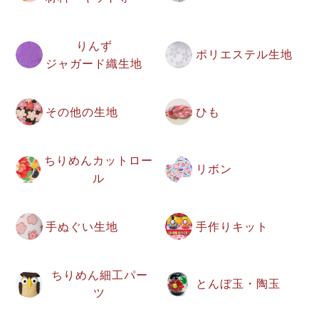
りんず
ポリエステル生地
ジャガード織生地
その他の生地
ひも
ちりめんカットロー
リボン
ル
手ぬぐい生地
手作りキット
ちりめん細工パー
とんぼ玉・陶玉
ツ