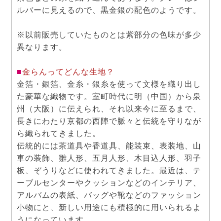
ルバーに見えるので、黒金銀の配色のようです。
※以前販売していたものとは紫部分の色味が多少
異なります。
■
金らんってどんな生地？
金箔・銀箔、金糸・銀糸を使って文様を織り出し
た豪華な織物です。室町時代に明（中国）から泉
州（大阪）に伝えられ、それ以来今に至るまで、
長きにわたり京都の西陣で脈々と伝統を守りなが
ら織られてきました。
伝統的には茶道具や香道具、能装束、表装地、山
車の装飾、雛人形、五月人形、木目込人形、羽子
板、ぞうりなどに使われてきました。最近は、テ
ーブルセンターやクッションなどのインテリア、
アルバムの表紙、バッグや靴などのファッション
小物にと、新しい用途にも積極的に用いられるよ
うになっています。