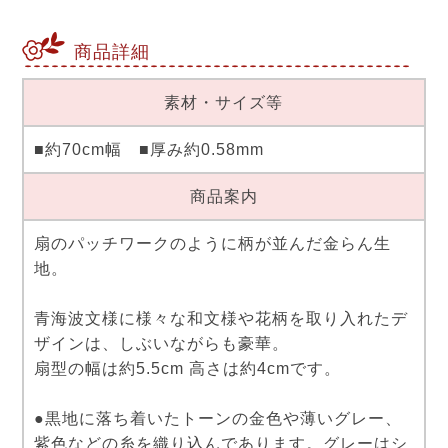
商品詳細
素材・サイズ等
■約70cm幅 ■厚み約0.58mm
商品案内
扇のパッチワークのように柄が並んだ金らん生
地。
青海波文様に様々な和文様や花柄を取り入れたデ
ザインは、しぶいながらも豪華。
扇型の幅は約5.5cm 高さは約4cmです。
●黒地に落ち着いたトーンの金色や薄いグレー、
紫色などの糸を織り込んであります。グレーはシ