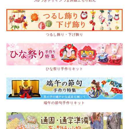
つゆつきデザインつまみ細工ちりめん
つるし飾り・下げ飾り
ひな祭り手作りキット
端午の節句手作りキット