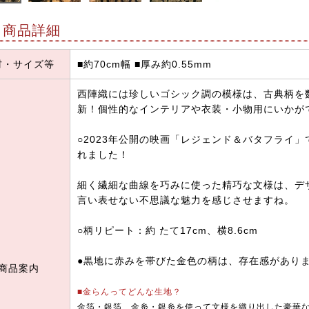
商品詳細
材・サイズ等
■約70cm幅 ■厚み約0.55mm
西陣織には珍しいゴシック調の模様は、古典柄を
新！個性的なインテリアや衣装・小物用にいかが
○2023年公開の映画「レジェンド＆バタフライ
れました！
細く繊細な曲線を巧みに使った精巧な文様は、デ
言い表せない不思議な魅力を感じさせますね。
○柄リピート：約 たて17cm、横8.6cm
●黒地に赤みを帯びた金色の柄は、存在感があり
商品案内
■金らんってどんな生地？
金箔・銀箔、金糸・銀糸を使って文様を織り出した豪華