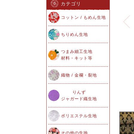
カテゴリ
コットン / もめん生地
ちりめん生地
つまみ細工生地
材料・キット等
織物 / 金襴・裂地
りんず
ジャガード織生地
ポリエステル生地
その他の生地