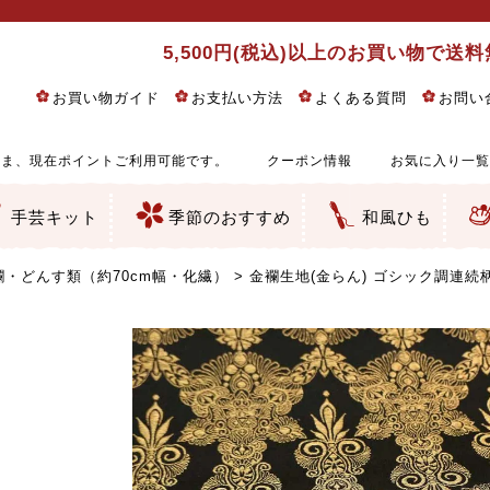
5,500円(税込)以上のお買い物で送
お買い物ガイド
お支払い方法
よくある質問
お問い
ま、現在ポイントご利用可能です。
クーポン情報
お気に入り一覧
手芸キット
季節のおすすめ
和風ひも
りめん細工・ちりめん手芸
し子・こぎん刺し
るし飾り・ひな祭り・端午の節句
物・干支
ェディング
ッグ・ポーチ・袋物
クセサリー・キーホルダー・根付類
絵・木目込み・手まり
ルトナージュ
引手芸
朱印帳
の他
和風花柄
モダン和風花柄
伝統柄
かすり柄
動物柄
縞・チェック・水玉など
その他の和風柄
洋風柄
グラデーション・ぼかし
無地・無地調
無地・手染めあづみ野木綿
ガーゼ生地
綿レース生地
つまみ細工向き
手ぬぐい
手芸用ちりめん
手芸用一越ちりめん
洗えるちりめん／ポリちりめん
正絹ちりめん／シルク
木綿ちりめん
オリジナル商品
西陣織 金襴・どんす類
西陣織 裂地・帯地
和柄りんず（綸子）生地・レーヨン
無地りんず（綸子）生地・レーヨン
ジャガード織
柄もの
無地・地模様
つまみ細工用カット済み生地
リネン／麻混生地
印伝調生地
たたみテープ／畳のへり
シルク生地
裏地
キュプラ・チュール
ゆかた・じんべい向き生地
つまみ細工生地・材料・キット等
七五三に～お子さまの着物向き生地
干支・正月手芸
つるしびな・つるし飾り
ひな祭り手作りキット
端午の節句手作りキット
鬼滅の刃・呪術廻戦特集
京都ちりめん手芸工房より・西端和美先生特集
コットン／木綿素材（混紡含む）
ポリエステル素材（混紡含む）
レーヨン素材
シルク素材
麻／リネン（混紡含む）
本掲載生地
赤・ピンク
黄色・オレンジ
茶・ベージュ
緑
青・紺
紫
白・アイボリー
黒・グレイ
金・銀
多色使い
リバーシブル
さくら柄
梅柄
和風花柄
洋テイスト花柄
植物柄
伝統柄・古典柄
飛鳥・奈良文様
かすり柄
動物柄
縞・ストライプ
水玉・ドット
チェック・格子
小紋柄
無地
古典的
かわいい
華やか
モダン
レトロ
ベーシック
しぶい
男柄
おしゃれ
なごみ
洋テイスト
つまみ細工
ゆかた・じんべい
子供の着物
ベビー袴&上着セット
よさこい・舞台衣装
お祭り着
さむえ
エプロン・ホームウェア
ブラウス・シャツ・ワンピース
古ぶくさ
バッグ・ポーチ
インテリア
マスク
ひな祭りちりめんキット
縁起物(ふくろう、まり、瓢箪
髪飾り・アクセサリー
根付・ストラップ・キーホ
巾着・がま口等
タペストリー
人形・動物
干支
その他
ふきん
コースター・ランチョンマ
バッグ・ポーチ類
その他
刺し子布（布のみ）
刺し子糸
つるしびな・つるし飾り
ひな祭り
端午の節句
動物
干支
リングピロー
ウェディングベア・ウエル
アクセサリー
ウェルカムボード
バッグ類
ポーチ類
ペンケース・メガネケース
コインケース
その他のケース・袋物
アクセサリー・髪飾り
キーホルダー・根付・スト
押絵
木目込み
手まり
たたみへり・たたみシート
ドールチャーム
編み物
刺しゅう
タペストリー
ビーズ手芸
布ぞうり
クリスマス・ハロウィン
その他のキット
夏休み手作り特集
ちりめん・木綿丸ひも
江戸打ちひも
人五・人八紐
メタリックヤーン／ひも
その他のひも
・どんす類（約70cm幅・化繊）
金襴生地(金らん) ゴシック調連続柄(