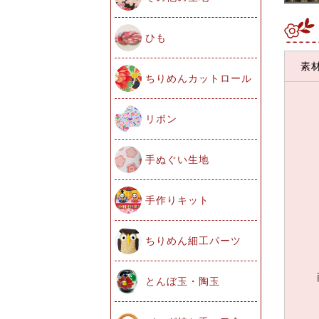
ひも
素
ちりめんカットロール
リボン
手ぬぐい生地
手作りキット
ちりめん細工パーツ
とんぼ玉・陶玉