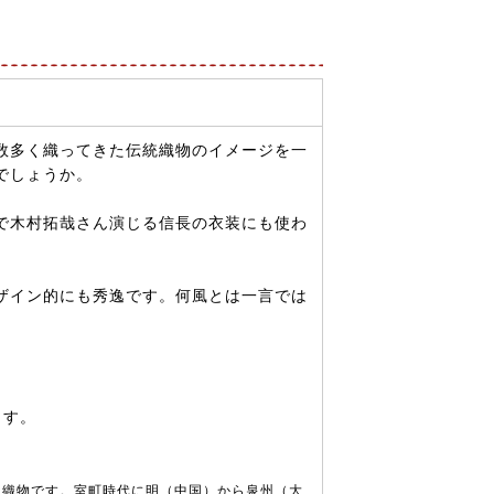
数多く織ってきた伝統織物のイメージを一
でしょうか。
」で木村拓哉さん演じる信長の衣装にも使わ
ザイン的にも秀逸です。何風とは一言では
ます。
な織物です。室町時代に明（中国）から泉州（大