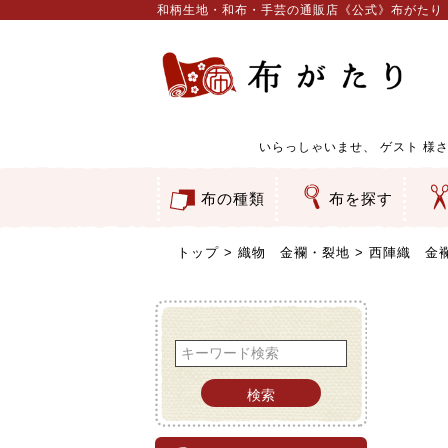
和柄生地・和布・手芸の通販店《公式》布がたり
いらっしゃいませ、
ゲスト
様さ
布の種類
布を探す
和柄生地
コットン／もめん生地
ちりめん生地
織物 金襴・裂地
りんず・ジャガード織生地
ポリエステル生地
服地
その他の生地
ちりめんカットロール
リボン
素材から探す
色から探す
柄から探す
テイストから探す
用途から探す
ち
刺
つ
動
ウ
バ
ア
押
カ
水
御
そ
トップ
織物 金襴・裂地
西陣織 金襴
検索