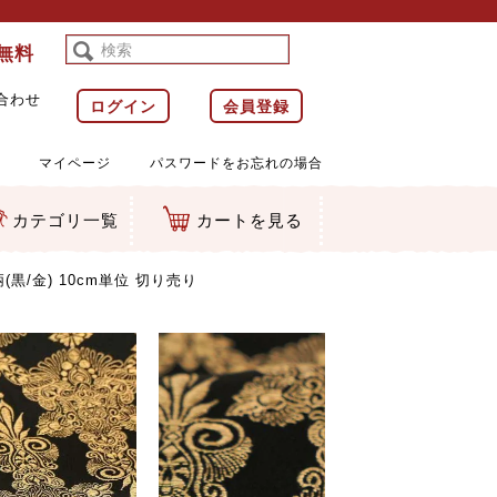
料無料
合わせ
ログイン
会員登録
マイページ
パスワードをお忘れの場合
カテゴリ一覧
カートを見る
等)
ルダー
ット類
カムマスコット
ラップ
黒/金) 10cm単位 切り売り