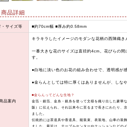
商品詳細
材・サイズ等
■約70cm幅 ■厚み約0.58mm
キラキラしたイメージのモダンな花柄の西陣織き
一番大きな花のサイズは直径約4cm。花びらの
す。
●白地に淡い色のお花の組み合わせで、透明感が
●金らんとしては特に厚くはありませんが、しな
■金らんってどんな生地？
商品案内
金箔・銀箔、金糸・銀糸を使って文様を織り出した豪華
阪）に伝えられ、それ以来今に至るまで長きにわたり、
ました。
伝統的には茶道具や香道具、能装束、表装地、山車の装
ました。最近は、テーブルセンターやクッションなどの