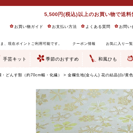
5,500円(税込)以上のお買い物で送
お買い物ガイド
お支払い方法
よくある質問
お問い
ま、現在ポイントご利用可能です。
クーポン情報
お気に入り一覧
手芸キット
季節のおすすめ
和風ひも
りめん細工・ちりめん手芸
し子・こぎん刺し
るし飾り・ひな祭り・端午の節句
物・干支
ェディング
ッグ・ポーチ・袋物
クセサリー・キーホルダー・根付類
絵・木目込み・手まり
ルトナージュ
引手芸
朱印帳
の他
和風花柄
モダン和風花柄
伝統柄
かすり柄
動物柄
縞・チェック・水玉など
その他の和風柄
洋風柄
グラデーション・ぼかし
無地・無地調
無地・手染めあづみ野木綿
ガーゼ生地
綿レース生地
つまみ細工向き
手ぬぐい
手芸用ちりめん
手芸用一越ちりめん
洗えるちりめん／ポリちりめん
正絹ちりめん／シルク
木綿ちりめん
オリジナル商品
西陣織 金襴・どんす類
西陣織 裂地・帯地
和柄りんず（綸子）生地・レーヨン
無地りんず（綸子）生地・レーヨン
ジャガード織
柄もの
無地・地模様
つまみ細工用カット済み生地
リネン／麻混生地
印伝調生地
たたみテープ／畳のへり
シルク生地
裏地
キュプラ・チュール
ゆかた・じんべい向き生地
つまみ細工生地・材料・キット等
七五三に～お子さまの着物向き生地
干支・正月手芸
つるしびな・つるし飾り
ひな祭り手作りキット
端午の節句手作りキット
鬼滅の刃・呪術廻戦特集
京都ちりめん手芸工房より・西端和美先生特集
コットン／木綿素材（混紡含む）
ポリエステル素材（混紡含む）
レーヨン素材
シルク素材
麻／リネン（混紡含む）
本掲載生地
赤・ピンク
黄色・オレンジ
茶・ベージュ
緑
青・紺
紫
白・アイボリー
黒・グレイ
金・銀
多色使い
リバーシブル
さくら柄
梅柄
和風花柄
洋テイスト花柄
植物柄
伝統柄・古典柄
飛鳥・奈良文様
かすり柄
動物柄
縞・ストライプ
水玉・ドット
チェック・格子
小紋柄
無地
古典的
かわいい
華やか
モダン
レトロ
ベーシック
しぶい
男柄
おしゃれ
なごみ
洋テイスト
つまみ細工
ゆかた・じんべい
子供の着物
ベビー袴&上着セット
よさこい・舞台衣装
お祭り着
さむえ
エプロン・ホームウェア
ブラウス・シャツ・ワンピース
古ぶくさ
バッグ・ポーチ
インテリア
マスク
ひな祭りちりめんキット
縁起物(ふくろう、まり、瓢箪
髪飾り・アクセサリー
根付・ストラップ・キーホ
巾着・がま口等
タペストリー
人形・動物
干支
その他
ふきん
コースター・ランチョンマ
バッグ・ポーチ類
その他
刺し子布（布のみ）
刺し子糸
つるしびな・つるし飾り
ひな祭り
端午の節句
動物
干支
リングピロー
ウェディングベア・ウエル
アクセサリー
ウェルカムボード
バッグ類
ポーチ類
ペンケース・メガネケース
コインケース
その他のケース・袋物
アクセサリー・髪飾り
キーホルダー・根付・スト
押絵
木目込み
手まり
たたみへり・たたみシート
ドールチャーム
編み物
刺しゅう
タペストリー
ビーズ手芸
布ぞうり
クリスマス・ハロウィン
その他のキット
夏休み手作り特集
ちりめん・木綿丸ひも
江戸打ちひも
人五・人八紐
メタリックヤーン／ひも
その他のひも
・どんす類（約70cm幅・化繊）
金襴生地(金らん) 花の結晶(白/黄色