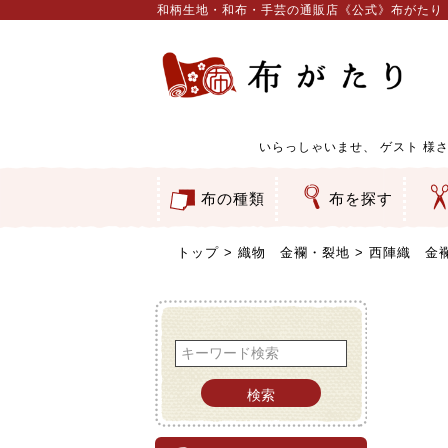
和柄生地・和布・手芸の通販店《公式》布がたり
いらっしゃいませ、
ゲスト
様さ
布の種類
布を探す
和柄生地
コットン／もめん生地
ちりめん生地
織物 金襴・裂地
りんず・ジャガード織生地
ポリエステル生地
服地
その他の生地
ちりめんカットロール
リボン
素材から探す
色から探す
柄から探す
テイストから探す
用途から探す
ち
刺
つ
動
ウ
バ
ア
押
カ
水
御
そ
トップ
織物 金襴・裂地
西陣織 金襴
検索