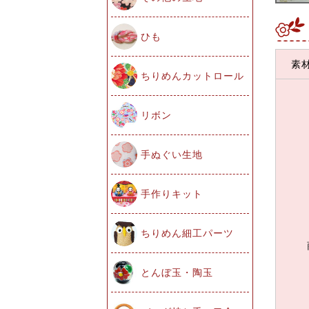
ひも
素
ちりめんカットロール
リボン
手ぬぐい生地
手作りキット
ちりめん細工パーツ
とんぼ玉・陶玉