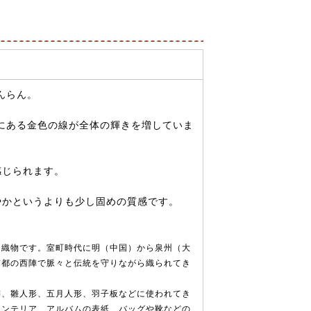
んらん。
間にある金色の線が全体の輝きを増していま
感じられます。
やかというよりも少し固めの質感です。
な織物です。室町時代に明（中国）から泉州（大
京都の西陣で脈々と伝統を守りながら織られてき
飾、雛人形、五月人形、羽子板などに使われてき
インテリア、アルバムの表紙、バッグや靴などの