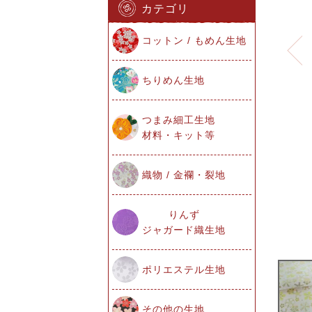
カテゴリ
コットン / もめん生地
ちりめん生地
つまみ細工生地
材料・キット等
織物 / 金襴・裂地
りんず
ジャガード織生地
ポリエステル生地
その他の生地