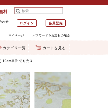
料無料
合わせ
ログイン
会員登録
マイページ
パスワードをお忘れの場合
カテゴリ一覧
カートを見る
等)
ルダー
ット類
カムマスコット
ラップ
) 10cm単位 切り売り