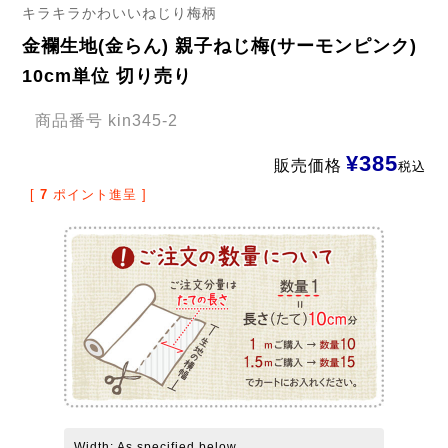
キラキラかわいいねじり梅柄
金襴生地(金らん) 親子ねじ梅(サーモンピンク)
10cm単位 切り売り
商品番号
kin345-2
¥
385
販売価格
税込
[
7
ポイント進呈 ]
Width: As specified below