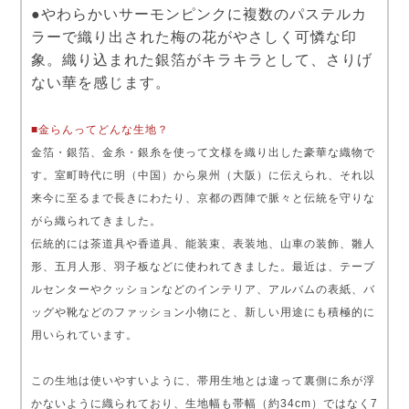
●やわらかいサーモンピンクに複数のパステルカ
ラーで織り出された梅の花がやさしく可憐な印
象。織り込まれた銀箔がキラキラとして、さりげ
ない華を感じます。
■金らんってどんな生地？
金箔・銀箔、金糸・銀糸を使って文様を織り出した豪華な織物で
す。室町時代に明（中国）から泉州（大阪）に伝えられ、それ以
来今に至るまで長きにわたり、京都の西陣で脈々と伝統を守りな
がら織られてきました。
伝統的には茶道具や香道具、能装束、表装地、山車の装飾、雛人
形、五月人形、羽子板などに使われてきました。最近は、テーブ
ルセンターやクッションなどのインテリア、アルバムの表紙、バ
ッグや靴などのファッション小物にと、新しい用途にも積極的に
用いられています。
この生地は使いやすいように、帯用生地とは違って裏側に糸が浮
かないように織られており、生地幅も帯幅（約34cm）ではなく7