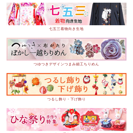
七五三着物向き生地
つゆつきデザインつまみ細工ちりめん
つるし飾り・下げ飾り