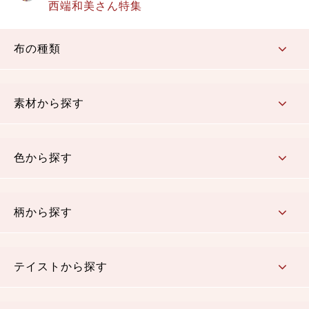
西端和美さん特集
布の種類
コットン／もめん生地
ちりめん生地
織物 金襴・裂地
りんず・ジャガード織生地
ポリエステル生地
その他の生地
ちりめんカットロール
リボン
素材から探す
コットン／木綿素材（混紡含む）
ポリエステル素材（混紡含む）
レーヨン素材
シルク素材
麻／リネン（混紡含む）
本掲載生地
色から探す
赤・ピンク
黄色・オレンジ
茶・ベージュ
緑
青・紺
紫
白・アイボリー
黒・グレイ
金・銀
多色使い
リバーシブル
柄から探す
さくら柄
梅柄
和風花柄
洋テイスト花柄
植物柄
伝統柄・古典柄
飛鳥・奈良文様
かすり柄
動物柄
縞・ストライプ
水玉・ドット
チェック・格子
小紋柄
無地
テイストから探す
古典的
かわいい
華やか
モダン
レトロ
ベーシック
しぶい
男柄
おしゃれ
なごみ
洋テイスト