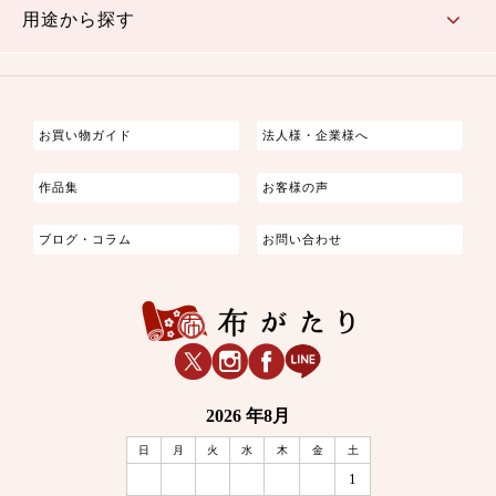
用途から探す
つまみ細工
ゆかた・じんべい
子供の着物
よさこい・舞台衣装
お祭り着
さむえ
エプロン・ホームウェア
ブラウス・シャツ・ワンピース
古ぶくさ
バッグ・ポーチ
インテリア
マスク
お買い物ガイド
法人様・企業様へ
作品集
お客様の声
ブログ・コラム
お問い合わせ