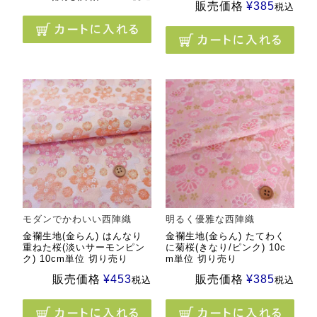
販売価格
¥
385
税込
モダンでかわいい西陣織
明るく優雅な西陣織
金襴生地(金らん) はんなり
金襴生地(金らん) たてわく
重ねた桜(淡いサーモンピン
に菊桜(きなり/ピンク) 10c
ク) 10cm単位 切り売り
m単位 切り売り
販売価格
¥
453
販売価格
¥
385
税込
税込