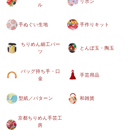
リボン
ル
手ぬぐい生地
手作りキット
ちりめん細工パー
とんぼ玉・陶玉
ツ
バッグ持ち手・口
手芸用品
金
型紙／パターン
和雑貨
京都ちりめん手芸工
房