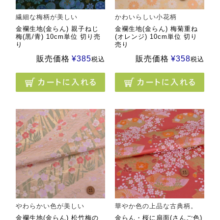
繊細な梅柄が美しい
かわいらしい小花柄
金襴生地(金らん) 親子ねじ
金襴生地(金らん) 梅菊重ね
梅(黒/青) 10cm単位 切り売
(オレンジ) 10cm単位 切り
り
売り
販売価格
¥
385
販売価格
¥
358
税込
税込
やわらかい色が美しい
華やか色の上品な古典柄。
金襴生地(金らん) 松竹梅の
金らん・桜に扇面(さんご色)