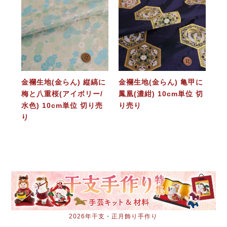
金襴生地(金らん) 縦縞に
金襴生地(金らん) 亀甲に
梅と八重桜(アイボリー/
鳳凰(濃紺) 10cm単位 切
水色) 10cm単位 切り売
り売り
り
2026年干支・正月飾り手作り