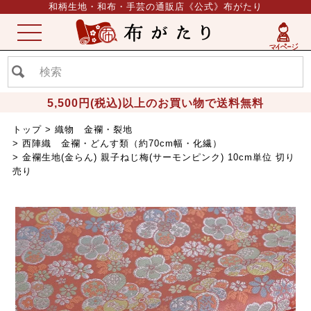
和柄生地・和布・手芸の通販店《公式》布がたり
ME
NU
5,500円(税込)以上のお買い物で送料無料
トップ
織物 金襴・裂地
西陣織 金襴・どんす類（約70cm幅・化繊）
金襴生地(金らん) 親子ねじ梅(サーモンピンク) 10cm単位 切り
売り