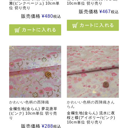
雅(ピンクベージュ) 10cm単
10cm単位 切り売り
位 切り売り
販売価格
¥
467
税込
販売価格
¥
480
税込
かわいい色柄の西陣織
かわいい色柄の西陣織きん
らん
金襴生地(金らん) 夢花唐草
金襴生地(金らん) 流水に夜
(ピンク) 10cm単位 切り売
桜と蝶(アイボリー/ピンク)
り
10cm単位 切り売り
販売価格
¥
288
税込