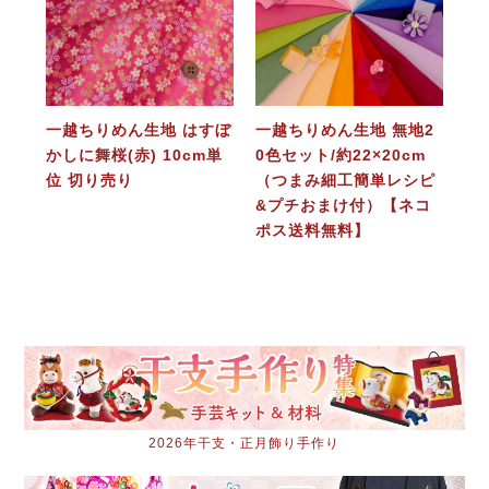
一越ちりめん生地 はすぼ
一越ちりめん生地 無地2
かしに舞桜(赤) 10cm単
0色セット/約22×20cm
位 切り売り
（つまみ細工簡単レシピ
&プチおまけ付）【ネコ
ポス送料無料】
2026年干支・正月飾り手作り