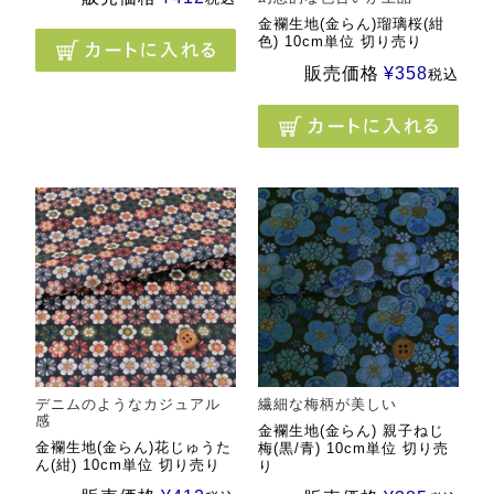
金襴生地(金らん)瑠璃桜(紺
色) 10cm単位 切り売り
販売価格
¥
358
税込
デニムのようなカジュアル
繊細な梅柄が美しい
感
金襴生地(金らん) 親子ねじ
金襴生地(金らん)花じゅうた
梅(黒/青) 10cm単位 切り売
ん(紺) 10cm単位 切り売り
り