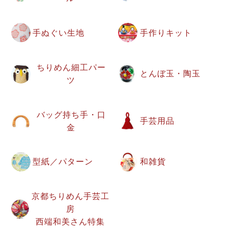
手ぬぐい生地
手作りキット
ちりめん細工パー
とんぼ玉・陶玉
ツ
バッグ持ち手・口
手芸用品
金
型紙／パターン
和雑貨
京都ちりめん手芸工
房
西端和美さん特集