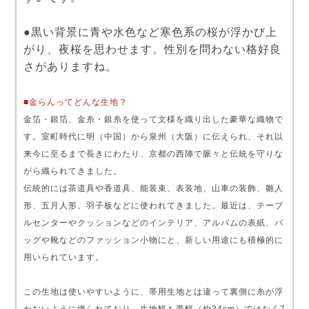
●黒い背景に青や水色など寒色系の桜が浮かび上
がり、夜桜を思わせます。性別を問わない格好良
さがありますね。
■金らんってどんな生地？
金箔・銀箔、金糸・銀糸を使って文様を織り出した豪華な織物で
す。室町時代に明（中国）から泉州（大阪）に伝えられ、それ以
来今に至るまで長きにわたり、京都の西陣で脈々と伝統を守りな
がら織られてきました。
伝統的には茶道具や香道具、能装束、表装地、山車の装飾、雛人
形、五月人形、羽子板などに使われてきました。最近は、テーブ
ルセンターやクッションなどのインテリア、アルバムの表紙、バ
ッグや靴などのファッション小物にと、新しい用途にも積極的に
用いられています。
この生地は使いやすいように、帯用生地とは違って裏側に糸が浮
かないように織られており、生地幅も帯幅（約34cm）ではなく7