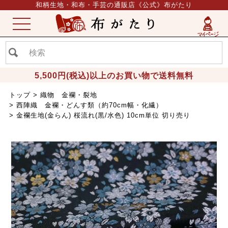
和柄生地・和布・手芸の通販店《公式》布がたり
ME
NU
5,500円(税込)以上のお買い物で送料無料
トップ
織物 金襴・裂地
西陣織 金襴・どんす類（約70cm幅・化繊）
金襴生地(金らん) 桜流れ(黒/水色) 10cm単位 切り売り