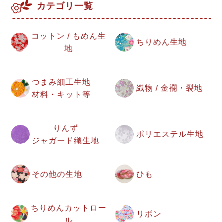
カテゴリ一覧
コットン / もめん生
ちりめん生地
地
つまみ細工生地
織物 / 金襴・裂地
材料・キット等
りんず
ポリエステル生地
ジャガード織生地
その他の生地
ひも
ちりめんカットロー
リボン
ル