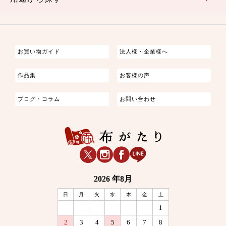
つまみ細工
ゆかた・じんべい
子供の着物
よさこい・舞台衣装
お祭り着
さむえ
エプロン・ホームウェア
ブラウス・シャツ・ワンピース
古ぶくさ
バッグ・ポーチ
インテリア
マスク
お買い物ガイド
法人様・企業様へ
作品集
お客様の声
ブログ・コラム
お問い合わせ