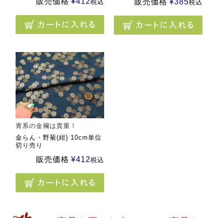
販売価格
¥
412
販売価格
¥
385
税込
税込
青系の金襴は貴重！
金らん・野菊(紺) 10cm単位
切り売り
販売価格
¥
412
税込