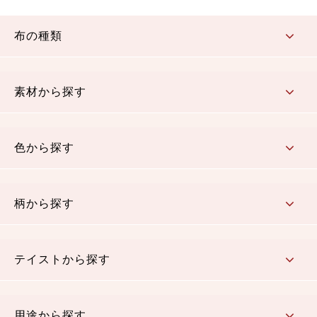
布の種類
コットン／もめん生地
ちりめん生地
織物 金襴・裂地
りんず・ジャガード織生地
ポリエステル生地
その他の生地
ちりめんカットロール
リボン
素材から探す
コットン／木綿素材（混紡含む）
ポリエステル素材（混紡含む）
レーヨン素材
シルク素材
麻／リネン（混紡含む）
本掲載生地
色から探す
赤・ピンク
黄色・オレンジ
茶・ベージュ
緑
青・紺
紫
白・アイボリー
黒・グレイ
金・銀
多色使い
リバーシブル
柄から探す
さくら柄
梅柄
和風花柄
洋テイスト花柄
植物柄
伝統柄・古典柄
飛鳥・奈良文様
かすり柄
動物柄
縞・ストライプ
水玉・ドット
チェック・格子
小紋柄
無地
テイストから探す
古典的
かわいい
華やか
モダン
レトロ
ベーシック
しぶい
男柄
おしゃれ
なごみ
洋テイスト
用途から探す