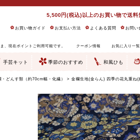
5,500円(税込)以上のお買い物で送
お買い物ガイド
お支払い方法
よくある質問
お問い
ま、現在ポイントご利用可能です。
クーポン情報
お気に入り一覧
手芸キット
季節のおすすめ
和風ひも
りめん細工・ちりめん手芸
し子・こぎん刺し
るし飾り・ひな祭り・端午の節句
物・干支
ェディング
ッグ・ポーチ・袋物
クセサリー・キーホルダー・根付類
絵・木目込み・手まり
ルトナージュ
引手芸
朱印帳
の他
和風花柄
モダン和風花柄
伝統柄
かすり柄
動物柄
縞・チェック・水玉など
その他の和風柄
洋風柄
グラデーション・ぼかし
無地・無地調
無地・手染めあづみ野木綿
ガーゼ生地
綿レース生地
つまみ細工向き
手ぬぐい
手芸用ちりめん
手芸用一越ちりめん
洗えるちりめん／ポリちりめん
正絹ちりめん／シルク
木綿ちりめん
オリジナル商品
西陣織 金襴・どんす類
西陣織 裂地・帯地
和柄りんず（綸子）生地・レーヨン
無地りんず（綸子）生地・レーヨン
ジャガード織
柄もの
無地・地模様
つまみ細工用カット済み生地
リネン／麻混生地
印伝調生地
たたみテープ／畳のへり
シルク生地
裏地
キュプラ・チュール
ゆかた・じんべい向き生地
つまみ細工生地・材料・キット等
七五三に～お子さまの着物向き生地
干支・正月手芸
つるしびな・つるし飾り
ひな祭り手作りキット
端午の節句手作りキット
鬼滅の刃・呪術廻戦特集
京都ちりめん手芸工房より・西端和美先生特集
コットン／木綿素材（混紡含む）
ポリエステル素材（混紡含む）
レーヨン素材
シルク素材
麻／リネン（混紡含む）
本掲載生地
赤・ピンク
黄色・オレンジ
茶・ベージュ
緑
青・紺
紫
白・アイボリー
黒・グレイ
金・銀
多色使い
リバーシブル
さくら柄
梅柄
和風花柄
洋テイスト花柄
植物柄
伝統柄・古典柄
飛鳥・奈良文様
かすり柄
動物柄
縞・ストライプ
水玉・ドット
チェック・格子
小紋柄
無地
古典的
かわいい
華やか
モダン
レトロ
ベーシック
しぶい
男柄
おしゃれ
なごみ
洋テイスト
つまみ細工
ゆかた・じんべい
子供の着物
ベビー袴&上着セット
よさこい・舞台衣装
お祭り着
さむえ
エプロン・ホームウェア
ブラウス・シャツ・ワンピース
古ぶくさ
バッグ・ポーチ
インテリア
マスク
ひな祭りちりめんキット
縁起物(ふくろう、まり、瓢箪
髪飾り・アクセサリー
根付・ストラップ・キーホ
巾着・がま口等
タペストリー
人形・動物
干支
その他
ふきん
コースター・ランチョンマ
バッグ・ポーチ類
その他
刺し子布（布のみ）
刺し子糸
つるしびな・つるし飾り
ひな祭り
端午の節句
動物
干支
リングピロー
ウェディングベア・ウエル
アクセサリー
ウェルカムボード
バッグ類
ポーチ類
ペンケース・メガネケース
コインケース
その他のケース・袋物
アクセサリー・髪飾り
キーホルダー・根付・スト
押絵
木目込み
手まり
たたみへり・たたみシート
ドールチャーム
編み物
刺しゅう
タペストリー
ビーズ手芸
布ぞうり
クリスマス・ハロウィン
その他のキット
夏休み手作り特集
ちりめん・木綿丸ひも
江戸打ちひも
人五・人八紐
メタリックヤーン／ひも
その他のひも
・どんす類（約70cm幅・化繊）
金襴生地(金らん) 四季の花丸重ね(紺