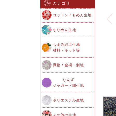
カテゴリ
コットン / もめん生地
ちりめん生地
つまみ細工生地
材料・キット等
織物 / 金襴・裂地
りんず
ジャガード織生地
ポリエステル生地
その他の生地