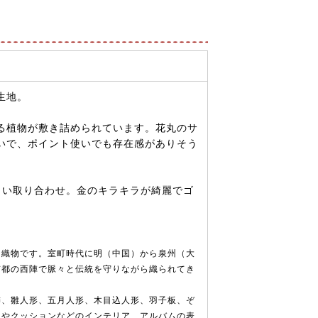
生地。
る植物が敷き詰められています。花丸のサ
使いで、ポイント使いでも存在感がありそう
しい取り合わせ。金のキラキラが綺麗でゴ
な織物です。室町時代に明（中国）から泉州（大
京都の西陣で脈々と伝統を守りながら織られてき
飾、雛人形、五月人形、木目込人形、羽子板、ぞ
ーやクッションなどのインテリア、アルバムの表