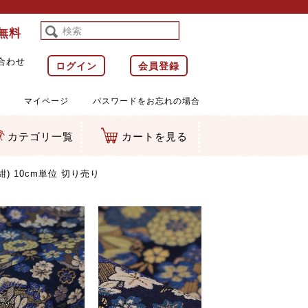
料無料
合わせ
ログイン
会員登録
マイページ
パスワードをお忘れの場合
カテゴリ一覧
カートを見る
等)
ルダー
ット類
カムマスコット
ラップ
) 10cm単位 切り売り