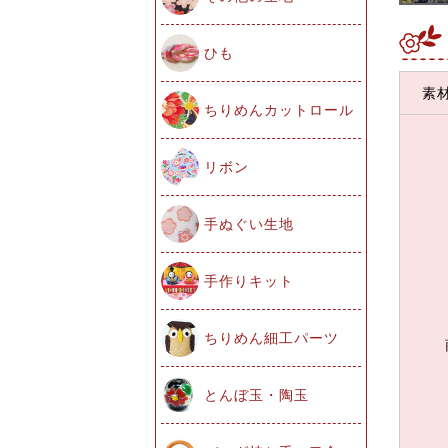
ひも
素
ちりめんカットロール
リボン
手ぬぐい生地
手作りキット
ちりめん細工パーツ
とんぼ玉・陶玉