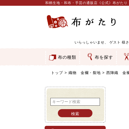
和柄生地・和布・手芸の通販店《公式》布がたり
いらっしゃいませ、
ゲスト
様さ
布の種類
布を探す
和柄生地
コットン／もめん生地
ちりめん生地
織物 金襴・裂地
りんず・ジャガード織生地
ポリエステル生地
服地
その他の生地
ちりめんカットロール
リボン
素材から探す
色から探す
柄から探す
テイストから探す
用途から探す
ち
刺
つ
動
ウ
バ
ア
押
カ
水
御
そ
トップ
織物 金襴・裂地
西陣織 金襴
検索