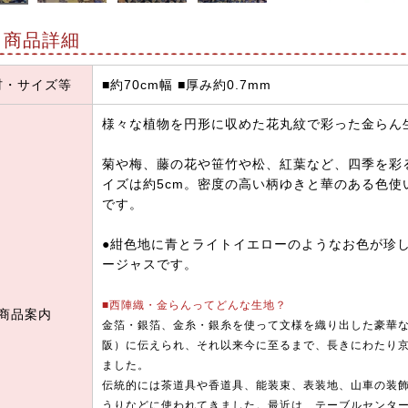
商品詳細
材・サイズ等
■約70cm幅 ■厚み約0.7mm
様々な植物を円形に収めた花丸紋で彩った金らん
菊や梅、藤の花や笹竹や松、紅葉など、四季を彩
イズは約5cm。密度の高い柄ゆきと華のある色
です。
●紺色地に青とライトイエローのようなお色が珍
ージャスです。
■西陣織・金らんってどんな生地？
商品案内
金箔・銀箔、金糸・銀糸を使って文様を織り出した豪華
阪）に伝えられ、それ以来今に至るまで、長きにわたり
ました。
伝統的には茶道具や香道具、能装束、表装地、山車の装
うりなどに使われてきました。最近は、テーブルセンタ