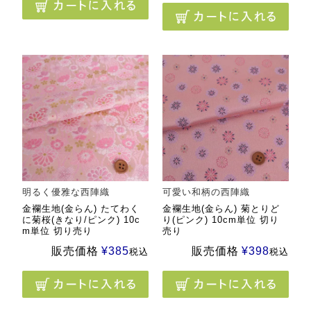
明るく優雅な西陣織
可愛い和柄の西陣織
金襴生地(金らん) たてわく
金襴生地(金らん) 菊とりど
に菊桜(きなり/ピンク) 10c
り(ピンク) 10cm単位 切り
m単位 切り売り
売り
販売価格
¥
385
販売価格
¥
398
税込
税込