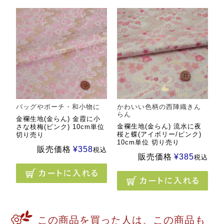
バッグやポーチ・和小物に
かわいい色柄の西陣織きん
らん
金襴生地(金らん) 金霞に小
金襴生地(金らん) 流水に夜
さな枝梅(ピンク) 10cm単位
桜と蝶(アイボリー/ピンク)
切り売り
10cm単位 切り売り
販売価格
¥
358
税込
販売価格
¥
385
税込
この商品を買った人は、この商品も