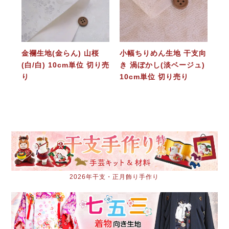
金襴生地(金らん) 山桜
小幅ちりめん生地 干支向
(白/白) 10cm単位 切り売
き 渦ぼかし(淡ベージュ)
り
10cm単位 切り売り
2026年干支・正月飾り手作り