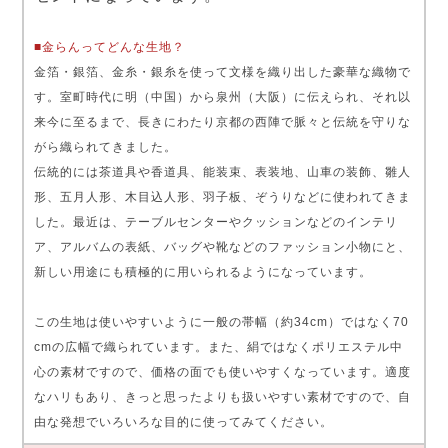
■金らんってどんな生地？
金箔・銀箔、金糸・銀糸を使って文様を織り出した豪華な織物で
す。室町時代に明（中国）から泉州（大阪）に伝えられ、それ以
来今に至るまで、長きにわたり京都の西陣で脈々と伝統を守りな
がら織られてきました。
伝統的には茶道具や香道具、能装束、表装地、山車の装飾、雛人
形、五月人形、木目込人形、羽子板、ぞうりなどに使われてきま
した。最近は、テーブルセンターやクッションなどのインテリ
ア、アルバムの表紙、バッグや靴などのファッション小物にと、
新しい用途にも積極的に用いられるようになっています。
この生地は使いやすいように一般の帯幅（約34cm）ではなく70
cmの広幅で織られています。また、絹ではなくポリエステル中
心の素材ですので、価格の面でも使いやすくなっています。適度
なハリもあり、きっと思ったよりも扱いやすい素材ですので、自
由な発想でいろいろな目的に使ってみてください。