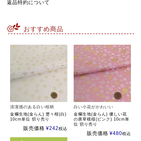
返品特約について
おすすめ商品
清潔感のある白い桜柄
白い小花がかわいい
金襴生地(金らん) 楚々桜(白)
金襴生地(金らん) 優しい花
10cm単位 切り売り
の唐草模様(ピンク) 10cm単
位 切り売り
販売価格
¥
242
税込
販売価格
¥
480
税込