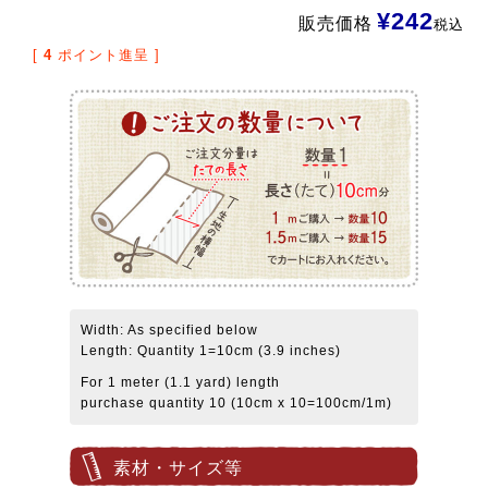
¥
242
販売価格
税込
[
4
ポイント進呈 ]
Width: As specified below
Length: Quantity 1=10cm (3.9 inches)
For 1 meter (1.1 yard) length
purchase quantity 10 (10cm x 10=100cm/1m)
素材・サイズ等