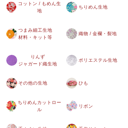
コットン / もめん生
ちりめん生地
地
つまみ細工生地
織物 / 金襴・裂地
材料・キット等
りんず
ポリエステル生地
ジャガード織生地
その他の生地
ひも
ちりめんカットロー
リボン
ル