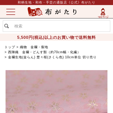
和柄生地・和布・手芸の通販店《公式》布がたり
ME
NU
5,500円(税込)以上のお買い物で送料無料
トップ
織物 金襴・裂地
西陣織 金襴・どんす類（約70cm幅・化繊）
金襴生地(金らん) 楚々桜(さくら色) 10cm単位 切り売り