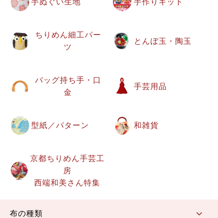
手ぬぐい生地
手作りキット
ちりめん細工パー
とんぼ玉・陶玉
ツ
バッグ持ち手・口
手芸用品
金
型紙／パターン
和雑貨
京都ちりめん手芸工
房
西端和美さん特集
布の種類