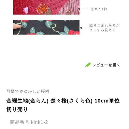
可憐で奥ゆかしい桜柄
金襴生地(金らん) 楚々桜(さくら色) 10cm単位
切り売り
商品番号
kink1-2