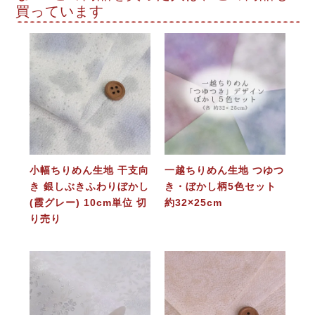
買っています
小幅ちりめん生地 干支向
一越ちりめん生地 つゆつ
き 銀しぶきふわりぼかし
き・ぼかし柄5色セット
(霞グレー) 10cm単位 切
約32×25cm
り売り