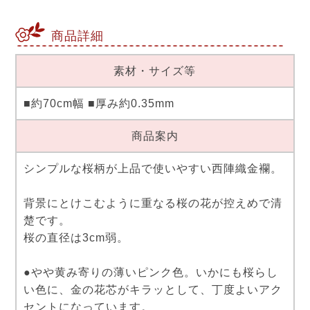
商品詳細
素材・サイズ等
■約70cm幅 ■厚み約0.35mm
商品案内
シンプルな桜柄が上品で使いやすい西陣織金襴。
背景にとけこむように重なる桜の花が控えめで清
楚です。
桜の直径は3cm弱。
●やや黄み寄りの薄いピンク色。いかにも桜らし
い色に、金の花芯がキラッとして、丁度よいアク
セントになっています。