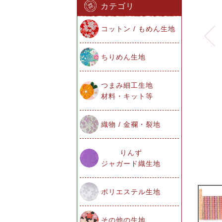
カテゴリ
コットン / もめん生地
ちりめん生地
つまみ細工生地
材料・キット等
織物 / 金襴・裂地
りんず
ジャガード織生地
ポリエステル生地
その他の生地