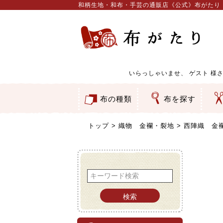
和柄生地・和布・手芸の通販店《公式》布がたり
いらっしゃいませ、
ゲスト
様さ
布の種類
布を探す
和柄生地
コットン／もめん生地
ちりめん生地
織物 金襴・裂地
りんず・ジャガード織生地
ポリエステル生地
服地
その他の生地
ちりめんカットロール
リボン
素材から探す
色から探す
柄から探す
テイストから探す
用途から探す
ち
刺
つ
動
ウ
バ
ア
押
カ
水
御
そ
トップ
織物 金襴・裂地
西陣織 金襴
検索