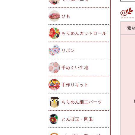
ひも
素
ちりめんカットロール
リボン
手ぬぐい生地
手作りキット
ちりめん細工パーツ
とんぼ玉・陶玉