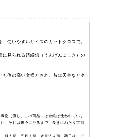
を、使いやすいサイズのカットクロスで。
囲に見られる繧繝錦（うんげんにしき）の
とも位の高い文様とされ、昔は天皇など身
な織物（但し、この商品には金銀は使われていま
られ、それ以来今に至るまで、長きにわたり京都
飾、雛人形、五月人形、木目込人形、羽子板、ぞ