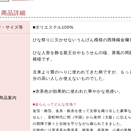
商品詳細
材・サイズ等
■ポリエステル100%
ひな祭りに欠かせないうんげん模様の西陣織金襴
ひな人形を飾る親王台やもうせんの端、屏風の周
模様です。
古来より畳のへりに使われてきた柄ですが、もっ
分の高い人しか使えないものでした。
●赤系色が効果的に使われた華やかな色使い。
商品案内
■
金らんってどんな生地？
金箔・銀箔、金糸・銀糸を使って文様を織り出した豪華
せん）。室町時代に明（中国）から泉州（大阪）に伝え
の西陣で脈々と伝統を守りながら織られてきました。
伝統的には茶道具や香道具、能装束、表装地、山車の装