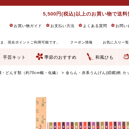
5,500円(税込)以上のお買い物で送
お買い物ガイド
お支払い方法
よくある質問
お問い
ま、現在ポイントご利用可能です。
クーポン情報
お気に入り一覧
手芸キット
季節のおすすめ
和風ひも
りめん細工・ちりめん手芸
し子・こぎん刺し
るし飾り・ひな祭り・端午の節句
物・干支
ェディング
ッグ・ポーチ・袋物
クセサリー・キーホルダー・根付類
絵・木目込み・手まり
ルトナージュ
引手芸
朱印帳
の他
和風花柄
モダン和風花柄
伝統柄
かすり柄
動物柄
縞・チェック・水玉など
その他の和風柄
洋風柄
グラデーション・ぼかし
無地・無地調
無地・手染めあづみ野木綿
ガーゼ生地
綿レース生地
つまみ細工向き
手ぬぐい
手芸用ちりめん
手芸用一越ちりめん
洗えるちりめん／ポリちりめん
正絹ちりめん／シルク
木綿ちりめん
オリジナル商品
西陣織 金襴・どんす類
西陣織 裂地・帯地
和柄りんず（綸子）生地・レーヨン
無地りんず（綸子）生地・レーヨン
ジャガード織
柄もの
無地・地模様
つまみ細工用カット済み生地
リネン／麻混生地
印伝調生地
たたみテープ／畳のへり
シルク生地
裏地
キュプラ・チュール
ゆかた・じんべい向き生地
つまみ細工生地・材料・キット等
七五三に～お子さまの着物向き生地
干支・正月手芸
つるしびな・つるし飾り
ひな祭り手作りキット
端午の節句手作りキット
鬼滅の刃・呪術廻戦特集
京都ちりめん手芸工房より・西端和美先生特集
コットン／木綿素材（混紡含む）
ポリエステル素材（混紡含む）
レーヨン素材
シルク素材
麻／リネン（混紡含む）
本掲載生地
赤・ピンク
黄色・オレンジ
茶・ベージュ
緑
青・紺
紫
白・アイボリー
黒・グレイ
金・銀
多色使い
リバーシブル
さくら柄
梅柄
和風花柄
洋テイスト花柄
植物柄
伝統柄・古典柄
飛鳥・奈良文様
かすり柄
動物柄
縞・ストライプ
水玉・ドット
チェック・格子
小紋柄
無地
古典的
かわいい
華やか
モダン
レトロ
ベーシック
しぶい
男柄
おしゃれ
なごみ
洋テイスト
つまみ細工
ゆかた・じんべい
子供の着物
ベビー袴&上着セット
よさこい・舞台衣装
お祭り着
さむえ
エプロン・ホームウェア
ブラウス・シャツ・ワンピース
古ぶくさ
バッグ・ポーチ
インテリア
マスク
ひな祭りちりめんキット
縁起物(ふくろう、まり、瓢箪
髪飾り・アクセサリー
根付・ストラップ・キーホ
巾着・がま口等
タペストリー
人形・動物
干支
その他
ふきん
コースター・ランチョンマ
バッグ・ポーチ類
その他
刺し子布（布のみ）
刺し子糸
つるしびな・つるし飾り
ひな祭り
端午の節句
動物
干支
リングピロー
ウェディングベア・ウエル
アクセサリー
ウェルカムボード
バッグ類
ポーチ類
ペンケース・メガネケース
コインケース
その他のケース・袋物
アクセサリー・髪飾り
キーホルダー・根付・スト
押絵
木目込み
手まり
たたみへり・たたみシート
ドールチャーム
編み物
刺しゅう
タペストリー
ビーズ手芸
布ぞうり
クリスマス・ハロウィン
その他のキット
夏休み手作り特集
ちりめん・木綿丸ひも
江戸打ちひも
人五・人八紐
メタリックヤーン／ひも
その他のひも
・どんす類（約70cm幅・化繊）
金らん・赤系うんげん(繧繝)柄 カッ