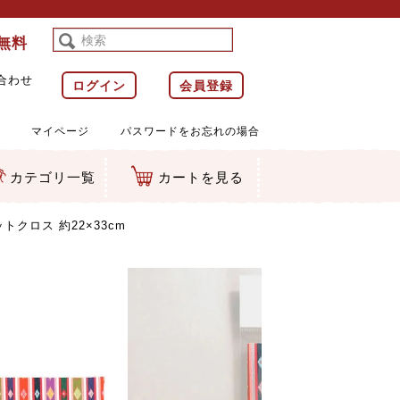
料無料
合わせ
ログイン
会員登録
マイページ
パスワードをお忘れの場合
カテゴリ一覧
カートを見る
等)
ルダー
ット類
カムマスコット
ラップ
トクロス 約22×33cm