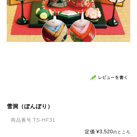
雪洞（ぼんぼり）
商品番号
TS-HF31
定価
¥
3,520
のところ