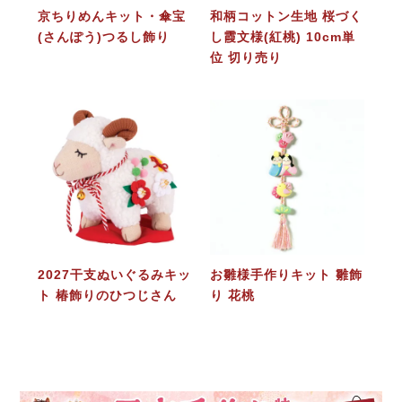
京ちりめんキット・傘宝
和柄コットン生地 桜づく
(さんぽう)つるし飾り
し霞文様(紅桃) 10cm単
位 切り売り
2027干支ぬいぐるみキッ
お雛様手作りキット 雛飾
ト 椿飾りのひつじさん
り 花桃