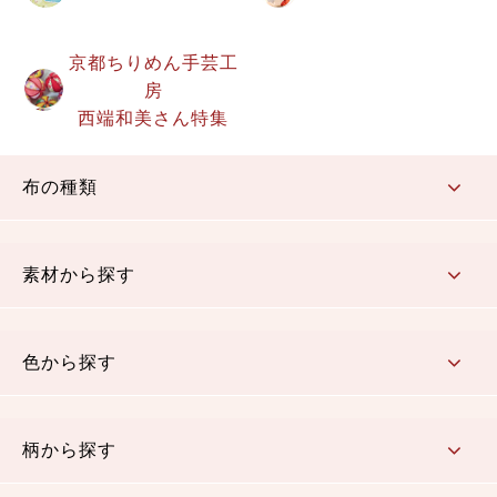
京都ちりめん手芸工
房
西端和美さん特集
布の種類
コットン／もめん生地
ちりめん生地
織物 金襴・裂地
りんず・ジャガード織生地
ポリエステル生地
その他の生地
ちりめんカットロール
リボン
素材から探す
コットン／木綿素材（混紡含む）
ポリエステル素材（混紡含む）
レーヨン素材
シルク素材
麻／リネン（混紡含む）
本掲載生地
色から探す
赤・ピンク
黄色・オレンジ
茶・ベージュ
緑
青・紺
紫
白・アイボリー
黒・グレイ
金・銀
多色使い
リバーシブル
柄から探す