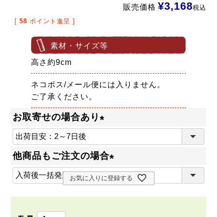
¥
3,168
販売価格
税込
[
58
ポイント進呈 ]
素材・サイズ等
高さ約9cm
ネコポス/メール便には入りません。
ご了承ください。
お取寄せの場合あり
(
必
他商品もご注文の場合
須
(
)
お気に入りに登録する
必
須