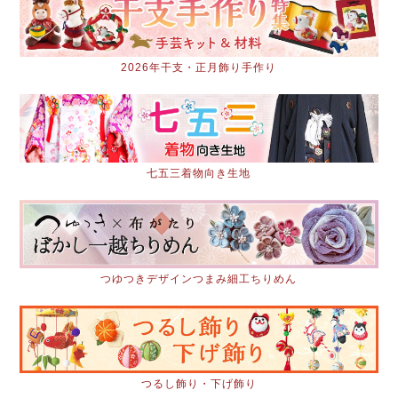
2026年干支・正月飾り手作り
七五三着物向き生地
つゆつきデザインつまみ細工ちりめん
つるし飾り・下げ飾り