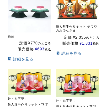
雛人形手作りキット チワワ
のおひなさま
菱台
定価
¥
2,035
のところ
定価
¥
770
販売価格
¥
1,831
のところ
税込
販売価格
¥
693
税込
詳細を見る
詳細を見る
針・糸不要！
針・糸不要！
雛人形手作りキット・花び
雛人形手作りキット・花び