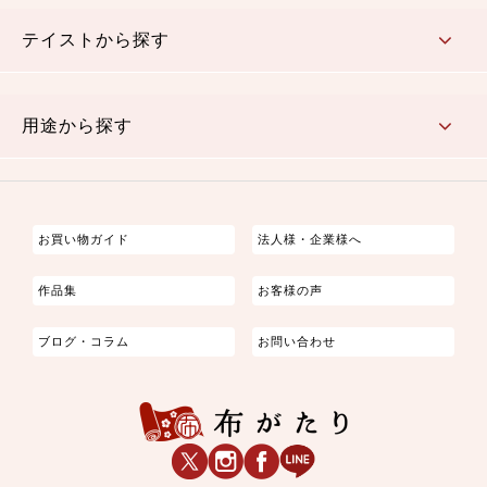
さくら柄
梅柄
和風花柄
洋テイスト花柄
植物柄
伝統柄・古典柄
飛鳥・奈良文様
かすり柄
動物柄
縞・ストライプ
水玉・ドット
チェック・格子
小紋柄
無地
テイストから探す
古典的
かわいい
華やか
モダン
レトロ
ベーシック
しぶい
男柄
おしゃれ
なごみ
洋テイスト
用途から探す
つまみ細工
ゆかた・じんべい
子供の着物
よさこい・舞台衣装
お祭り着
さむえ
エプロン・ホームウェア
ブラウス・シャツ・ワンピース
古ぶくさ
バッグ・ポーチ
インテリア
マスク
お買い物ガイド
法人様・企業様へ
作品集
お客様の声
ブログ・コラム
お問い合わせ