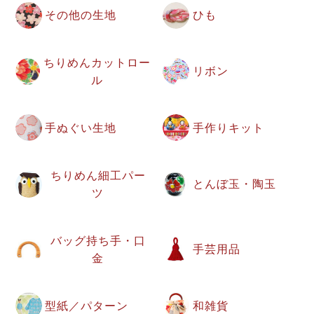
その他の生地
ひも
ちりめんカットロー
リボン
ル
手ぬぐい生地
手作りキット
ちりめん細工パー
とんぼ玉・陶玉
ツ
バッグ持ち手・口
手芸用品
金
型紙／パターン
和雑貨