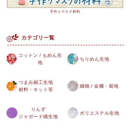
手作りマスク材料
カテゴリ一覧
コットン / もめん生
ちりめん生地
地
つまみ細工生地
織物 / 金襴・裂地
材料・キット等
りんず
ポリエステル生地
ジャガード織生地