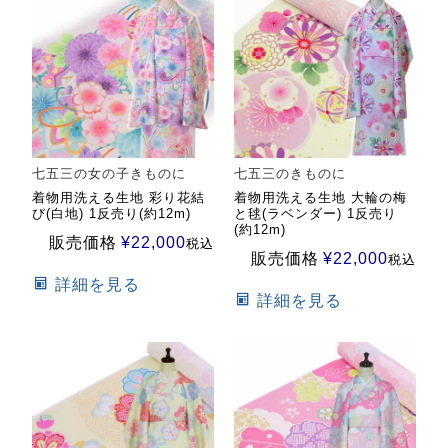
七五三の女の子きものに
七五三のきものに
着物用洗える生地 彩り花結
着物用洗える生地 大輪の梅
び(白地) 1反売り(約12m)
と毬(ラベンダー) 1反売り
(約12m)
販売価格
¥
22,000
税込
販売価格
¥
22,000
税込
詳細を見る
詳細を見る