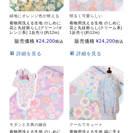
緑地にオレンジ色が映える
明るく可愛らしい
着物用洗える生地 のしめに
着物用洗える生地 のしめに
花と丸紋散らし(グリーン/オ
花と丸紋散らし(クリーム系)
レンジ系) 1反売り(約12m)
1反売り(約12m)
販売価格
¥
24,200
販売価格
¥
24,200
税込
税込
詳細を見る
詳細を見る
モダンと古典の融合
クールでキュート
着物用洗える生地 のしめに
着物用洗える生地 縞に手ま