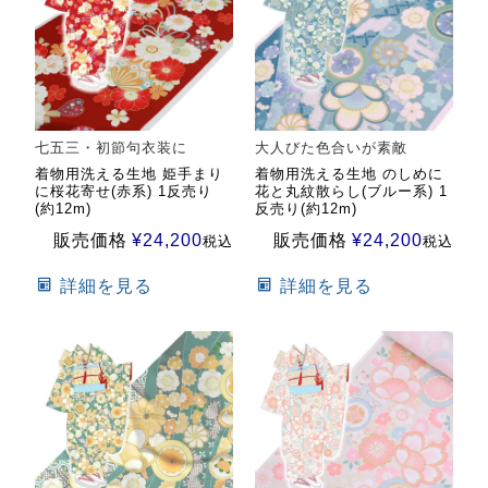
七五三・初節句衣装に
大人びた色合いが素敵
着物用洗える生地 姫手まり
着物用洗える生地 のしめに
に桜花寄せ(赤系) 1反売り
花と丸紋散らし(ブルー系) 1
(約12m)
反売り(約12m)
販売価格
¥
24,200
販売価格
¥
24,200
税込
税込
詳細を見る
詳細を見る