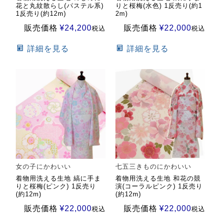
花と丸紋散らし(パステル系)
りと桜梅(水色) 1反売り(約1
1反売り(約12m)
2m)
販売価格
¥
24,200
販売価格
¥
22,000
税込
税込
詳細を見る
詳細を見る
女の子にかわいい
七五三きものにかわいい
着物用洗える生地 縞に手ま
着物用洗える生地 和花の競
りと桜梅(ピンク) 1反売り
演(コーラルピンク) 1反売り
(約12m)
(約12m)
販売価格
¥
22,000
販売価格
¥
22,000
税込
税込