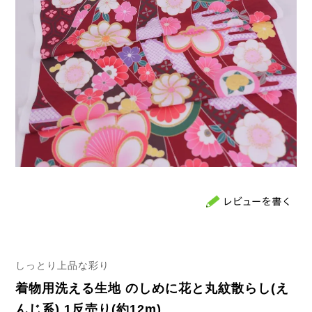
しっとり上品な彩り
着物用洗える生地 のしめに花と丸紋散らし(え
んじ系) 1反売り(約12m)