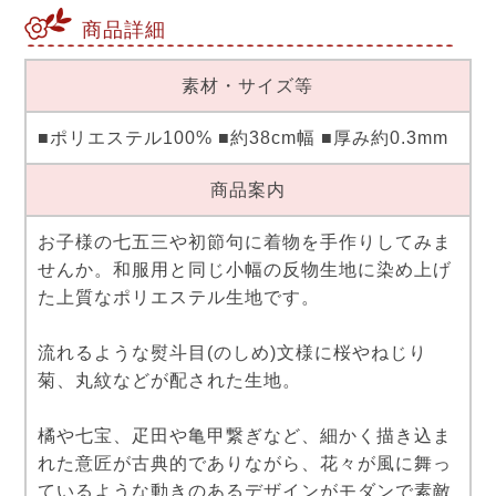
商品詳細
素材・サイズ等
■ポリエステル100% ■約38cm幅 ■厚み約0.3mm
商品案内
お子様の七五三や初節句に着物を手作りしてみま
せんか。和服用と同じ小幅の反物生地に染め上げ
た上質なポリエステル生地です。
流れるような熨斗目(のしめ)文様に桜やねじり
菊、丸紋などが配された生地。
橘や七宝、疋田や亀甲繋ぎなど、細かく描き込ま
れた意匠が古典的でありながら、花々が風に舞っ
ているような動きのあるデザインがモダンで素敵