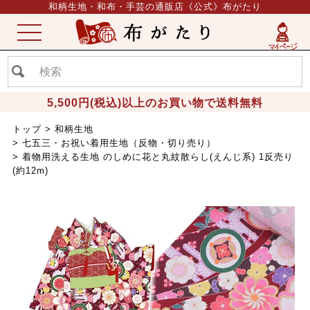
和柄生地・和布・手芸の通販店《公式》布がたり
ME
NU
5,500円(税込)以上のお買い物で送料無料
トップ
和柄生地
七五三・お祝い着用生地（反物・切り売り）
着物用洗える生地 のしめに花と丸紋散らし(えんじ系) 1反売り
(約12m)