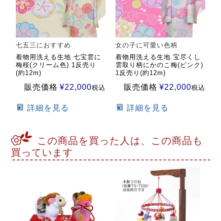
七五三におすすめ
女の子に可愛い色柄
着物用洗える生地 七宝雲に
着物用洗える生地 宝尽くし
梅桜(クリーム色) 1反売り
雲取り柄にかのこ梅(ピンク)
(約12m)
1反売り(約12m)
販売価格
¥
22,000
販売価格
¥
22,000
税込
税込
詳細を見る
詳細を見る
この商品を買った人は、この商品も
買っています