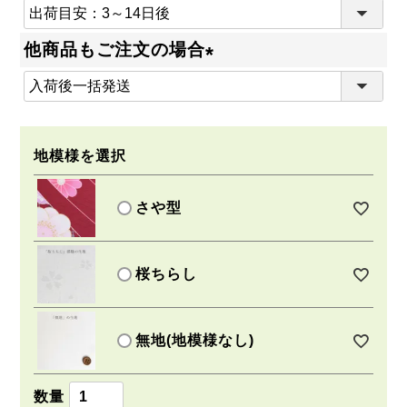
(
必
他商品もご注文の場合
須
(
)
必
須
地模様を選択
)
さや型
桜ちらし
無地(地模様なし)